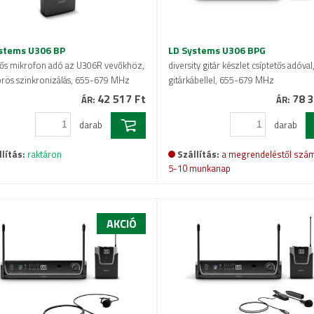
stems U306 BP
LD Systems U306 BPG
tős mikrofon adó az U306R vevőkhöz,
diversity gitár készlet csíptetős adóval
örös szinkronizálás, 655-679 MHz
gitárkábellel, 655-679 MHz
42 517 Ft
78 3
ÁR:
ÁR:
darab
darab
lítás:
raktáron
Szállítás:
a megrendeléstől szám
5-10 munkanap
AKCIÓ