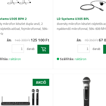
stems U305 BPH 2
LD Systems U305 BPL
ity mikrofon készlet dupla vevő, 2
diversity mikrofon készlet csíptetős a
csíptetős adóval, fejmikrofonnal, 584-
nyakkendő mikrofonnal, 584-608 MH
Hz
125 100 Ft
67 0
146 300 Ft
78 350 Ft
ÁR:
ÁR:
darab
darab
lítás:
raktáron
Szállítás:
raktáron
AKCIÓ