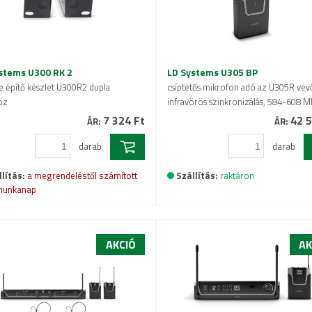
stems U300 RK 2
LD Systems U305 BP
e építő készlet U300R2 dupla
csíptetős mikrofon adó az U305R vev
öz
infravörös szinkronizálás, 584-608 
7 324 Ft
42 5
ÁR:
ÁR:
darab
darab
lítás:
a megrendeléstől számított
Szállítás:
raktáron
munkanap
AKCIÓ
AK