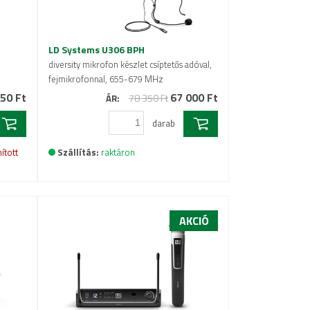
LD Systems U306 BPH
,
diversity mikrofon készlet csíptetős adóval,
fejmikrofonnal, 655-679 MHz
50 Ft
67 000 Ft
78 350 Ft
ÁR:
darab
ított
Szállítás:
raktáron
AKCIÓ