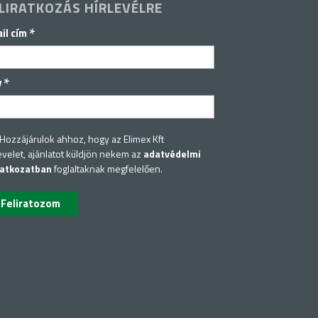
LIRATKOZÁS HÍRLEVÉLRE
*
il cím
*
v
Hozzájárulok ahhoz, hogy az Elimex Kft
evelet, ajánlatot küldjön nekem az
adatvédelmi
latkozatban
foglaltaknak megfelelően.