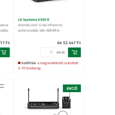
LD Systems U305 R
val az
diversity vevő 12 sáv infravörös
zálás,
szinkronizálás, 584-608 MHz
17 Ft
52 447 Ft
ÁR:
darab
Szállítás:
a megrendeléstől számított
5-10 munkanap
AKCIÓ