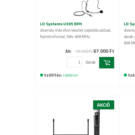
LD Systems U305 BPH
LD Sy
diversity mikrofon készlet csíptetős adóval,
divers
fejmikrofonnal, 584-608 MHz
darab 
608 M
67 000 Ft
78 350 Ft
ÁR:
darab
Szállítás:
raktáron
Szál
AKCIÓ