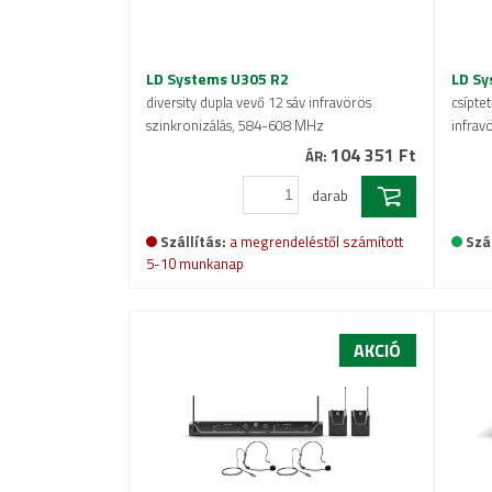
LD Systems U305 R2
LD Sy
diversity dupla vevő 12 sáv infravörös
csípte
szinkronizálás, 584-608 MHz
infrav
104 351 Ft
ÁR:
darab
Szállítás:
a megrendeléstől számított
Szál
5-10 munkanap
AKCIÓ