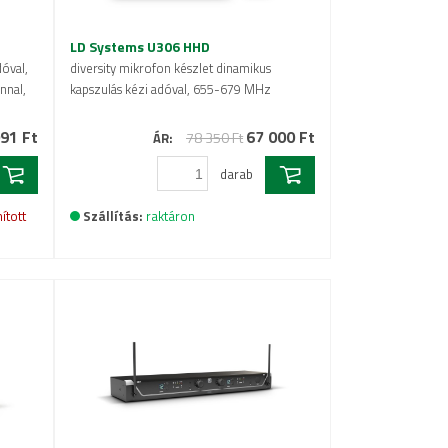
LD Systems U306 HHD
dóval,
diversity mikrofon készlet dinamikus
nnal,
kapszulás kézi adóval, 655-679 MHz
91 Ft
67 000 Ft
78 350 Ft
ÁR:
darab
ított
Szállítás:
raktáron