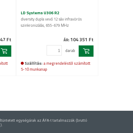
LD Systems U306 R2
diversity dupla vevő 12 sáv infravörös
szinkronizálás, 655-679 MHz
47 Ft
104 351 Ft
ÁR:
darab
ított
Szállítás:
a megrendeléstől számított
5-10 munkanap
ltüntetett egységárak az ÁFA-t tartalmazzák (bruttó
).