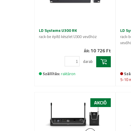
LD Systems U300 RK
LD Sy
rack-be építő készlet U300 vevőhöz
rack-b
vevőh
10 726 Ft
ÁR:
darab
Szállítás:
raktáron
Szál
5-10 
AKCIÓ