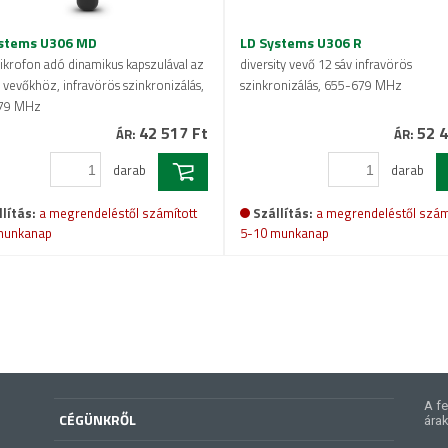
stems U306 MD
LD Systems U306 R
ikrofon adó dinamikus kapszulával az
diversity vevő 12 sáv infravörös
vevőkhöz, infravörös szinkronizálás,
szinkronizálás, 655-679 MHz
79 MHz
42 517 Ft
52 4
ÁR:
ÁR:
darab
darab
lítás:
a megrendeléstől számított
Szállítás:
a megrendeléstől szám
munkanap
5-10 munkanap
A fe
CÉGÜNKRŐL
árak