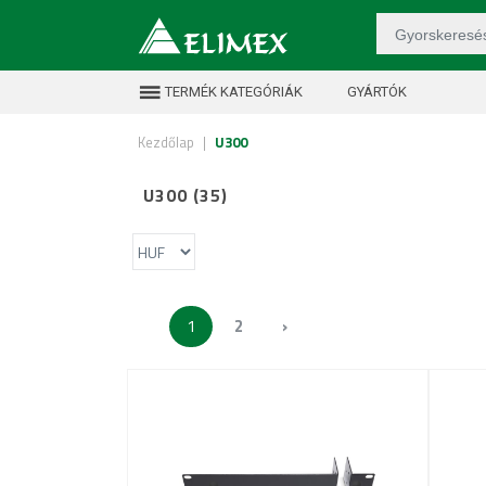
TERMÉK KATEGÓRIÁK
GYÁRTÓK
Kezdőlap
|
U300
U300 (35)
1
2
›