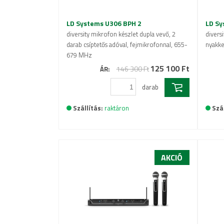
LD Systems U306 BPH 2
LD Sy
diversity mikrofon készlet dupla vevő, 2
divers
darab csíptetős adóval, fejmikrofonnal, 655-
nyakk
679 MHz
125 100 Ft
146 300 Ft
ÁR:
darab
Szállítás:
raktáron
Szál
AKCIÓ