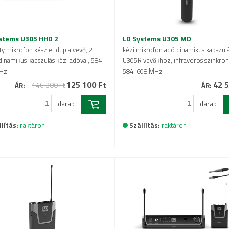
stems U305 HHD 2
LD Systems U305 MD
ity mikrofon készlet dupla vevő, 2
kézi mikrofon adó dinamikus kapszulá
dinamikus kapszulás kézi adóval, 584-
U305R vevőkhöz, infravörös szinkroni
Hz
584-608 MHz
125 100 Ft
42 5
146 300 Ft
ÁR:
ÁR:
darab
darab
lítás:
raktáron
Szállítás:
raktáron