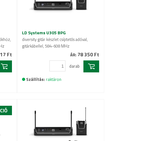
LD Systems U305 BPG
őkhöz,
diversity gitár készlet csíptetős adóval,
MHz
gitárkábellel, 584-608 MHz
17 Ft
78 350 Ft
ÁR:
darab
Szállítás:
raktáron
CIÓ