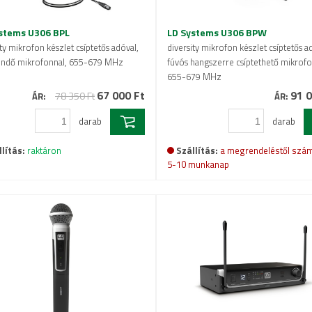
stems U306 BPL
LD Systems U306 BPW
ity mikrofon készlet csíptetős adóval,
diversity mikrofon készlet csíptetős a
endő mikrofonnal, 655-679 MHz
fúvós hangszerre csíptethető mikrofo
655-679 MHz
67 000 Ft
91 0
78 350 Ft
ÁR:
ÁR:
darab
darab
lítás:
raktáron
Szállítás:
a megrendeléstől szám
5-10 munkanap