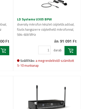
LD Systems U305 BPW
dóval,
diversity mikrofon készlet csíptetős adóval,
z
fúvós hangszerre csíptethető mikrofonnal,
584-608 MHz
00 Ft
91 091 Ft
ÁR:
darab
Szállítás:
a megrendeléstől számított
5-10 munkanap