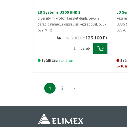
LD Systems U306 HHD 2
LD Sy
diversity mikrofon készlet dupla vevő, 2
kézi m
darab dinamikus kapszulás kézi adóval, 655-
U306R 
679 MHz
655-6
125 100 Ft
146 300 Ft
ÁR:
darab
Szállítás:
raktáron
Szál
5-10 
1
2
›