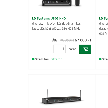
LD Systems U305 HHD
LD Sy
diversity mikrofon készlet dinamikus
divers
kapszulás kézi adóval, 584-608 MHz
darab 
608 M
67 000 Ft
78 350 Ft
ÁR:
darab
Szállítás:
raktáron
Szál