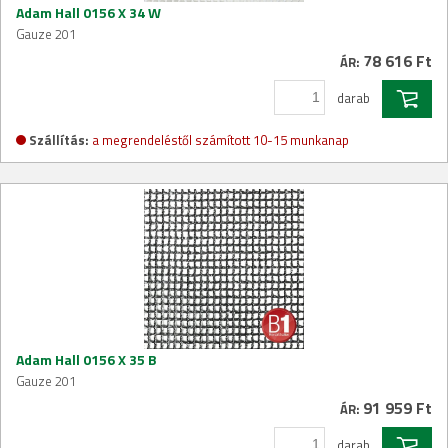
Adam Hall 0156 X 34 W
Gauze 201
78 616 Ft
ÁR:
darab
Szállítás:
a megrendeléstől számított 10-15 munkanap
Adam Hall 0156 X 35 B
Gauze 201
91 959 Ft
ÁR:
darab