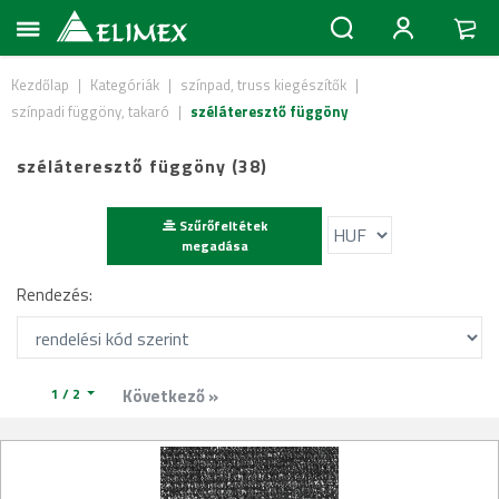
Kezdőlap
|
Kategóriák
|
színpad, truss kiegészítők
|
színpadi függöny, takaró
|
széláteresztő függöny
széláteresztő függöny (38)
Szűrőfeltétek
megadása
Rendezés:
1 / 2
Következő »