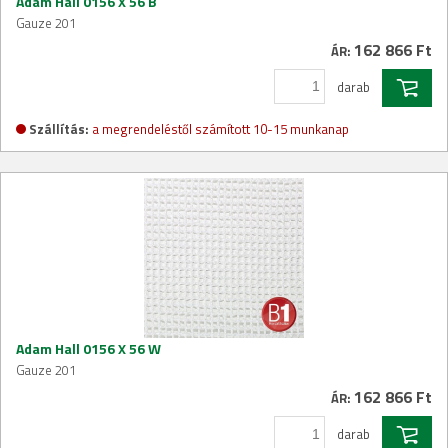
Adam Hall 0156 X 56 B
Gauze 201
162 866 Ft
ÁR:
darab
Szállítás:
a megrendeléstől számított 10-15 munkanap
Adam Hall 0156 X 56 W
Gauze 201
162 866 Ft
ÁR:
darab