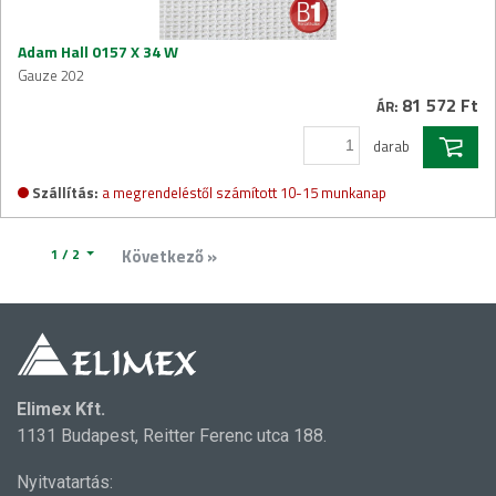
Adam Hall 0157 X 34 W
Gauze 202
81 572 Ft
ÁR:
darab
Szállítás:
a megrendeléstől számított 10-15 munkanap
1 / 2
Következő »
Elimex Kft.
1131 Budapest, Reitter Ferenc utca 188.
Nyitvatartás: