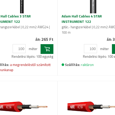
Hall Cables 3 STAR
Adam Hall Cables 4 STAR
RUMENT 122
INSTRUMENT 122
- hangszerkábel | 0,22 mm2 AWG24 |
gitár,- hangszerkábel | 0,22 mm2 AWG
100 m
265 Ft
3
ÁR:
ÁR:
méter
méter
Rendelési lépés: 100 egység
Rendelési lépés: 100
lítás:
a megrendeléstől számított
Szállítás:
raktáron
munkanap