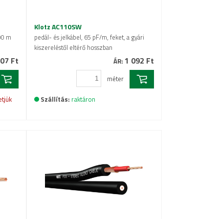
Klotz AC110SW
100 m
pedál- és jelkábel, 65 pF/m, feket, a gyári
kiszereléstől eltérő hosszban
07 Ft
1 092 Ft
ÁR:
méter
etjük
Szállítás:
raktáron