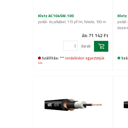
Klotz AC104SW.100
Klotz
pedál- és jelkábel, 115 pF/m, fekete, 100 m
pedál- 
kiszer
71 142 Ft
ÁR:
darab
Szállítás:
*** rendeléskor egyeztetjük
Szál
***