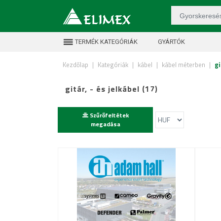
TERMÉK KATEGÓRIÁK
GYÁRTÓK
Kezdőlap
|
Kategóriák
|
kábel
|
kábel méterben
|
gi
gitár, - és jelkábel (17)
Szűrőfeltétek
megadása