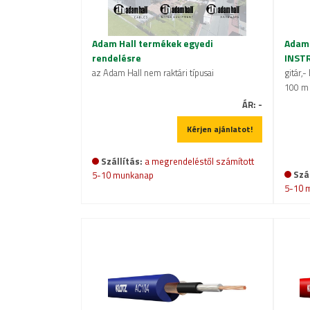
Adam Hall termékek egyedi
Adam 
rendelésre
INST
az Adam Hall nem raktári típusai
gitár,
100 m
ÁR:
-
Kérjen ajánlatot!
Szállítás:
a megrendeléstől számított
Szál
5-10 munkanap
5-10 