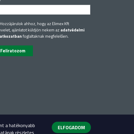
*
Hozzájárulok ahhoz, hogy az Elimex Kft
evelet, ajánlatot küldjön nekem az
adatvédelmi
latkozatban
foglaltaknak megfelelően.
int a hatékonyabb
ELFOGADOM
latának részletes