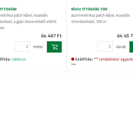
 IY104SW
Klotz IY104SW.100
etrikus patch kábel, koaxiális
aszimmetrikus patch kábel, koaxiális
zéssel, a gyári kiszereléstől eltérő
elrendezéssel, 100 m
ban
467 Ft
45 7
ÁR:
ÁR:
méter
darab
lítás:
raktáron
Szállítás:
*** rendeléskor egyezt
***