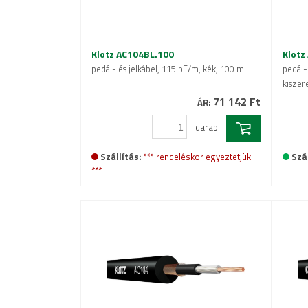
Klotz AC104BL.100
Klotz
pedál- és jelkábel, 115 pF/m, kék, 100 m
pedál- 
kiszer
71 142 Ft
ÁR:
darab
Szállítás:
*** rendeléskor egyeztetjük
Szál
***