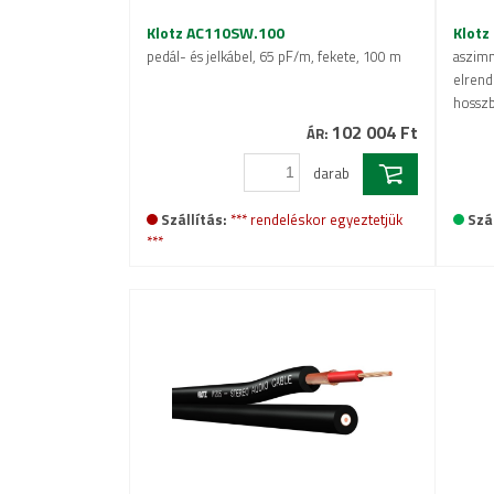
Klotz AC110SW.100
Klotz
pedál- és jelkábel, 65 pF/m, fekete, 100 m
aszimm
elrende
hossz
102 004 Ft
ÁR:
darab
Szállítás:
*** rendeléskor egyeztetjük
Szál
***