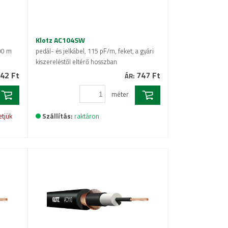
Klotz AC104SW
100 m
pedál- és jelkábel, 115 pF/m, feket, a gyári
kiszereléstől eltérő hosszban
42 Ft
747 Ft
ÁR:
méter
etjük
Szállítás:
raktáron