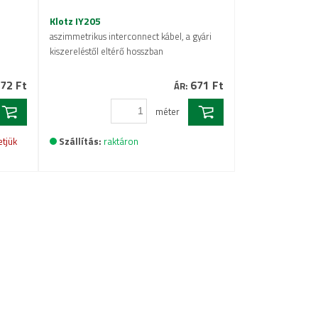
Klotz IY205
aszimmetrikus interconnect kábel, a gyári
kiszereléstől eltérő hosszban
72 Ft
671 Ft
ÁR:
méter
etjük
Szállítás:
raktáron