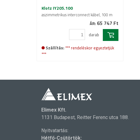
Klotz IY205.100
aszimmetrikus interconnect kábel, 100 m
65 747 Ft
ÁR:
darab
Szállítás:
*** rendeléskor egyeztetjük
***
Elimex Kft.
1131 Budapest, Reitter Ferenc utca 188.
Nyitvatartás:
Hétfő-Csütörtök: