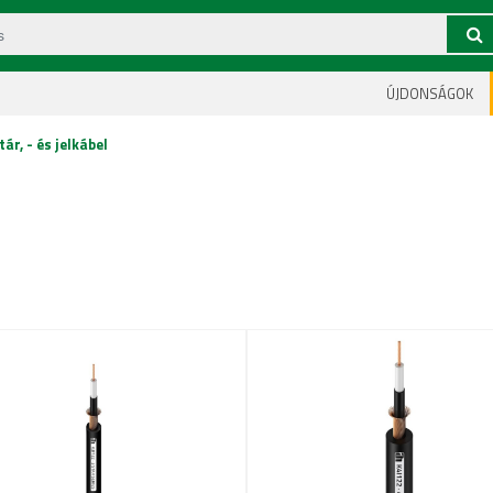
ÚJDONSÁGOK
tár, - és jelkábel