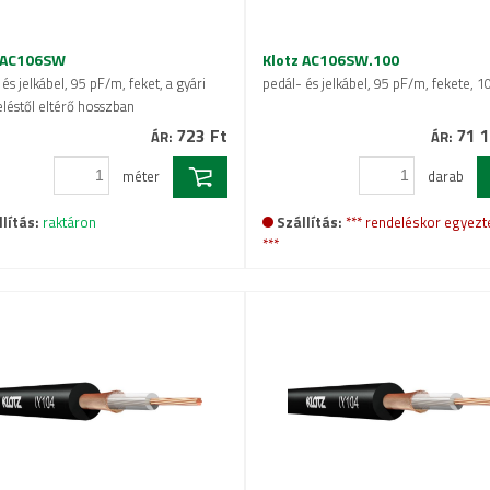
 AC106SW
Klotz AC106SW.100
és jelkábel, 95 pF/m, feket, a gyári
pedál- és jelkábel, 95 pF/m, fekete, 
eléstől eltérő hosszban
723 Ft
71 1
ÁR:
ÁR:
méter
darab
lítás:
raktáron
Szállítás:
*** rendeléskor egyezt
***