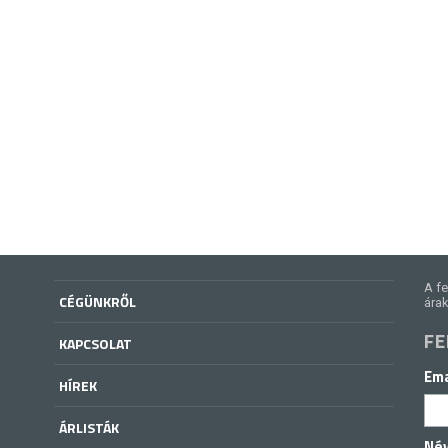
A fe
CÉGÜNKRŐL
árak
FE
KAPCSOLAT
Ema
HÍREK
ÁRLISTÁK
Né