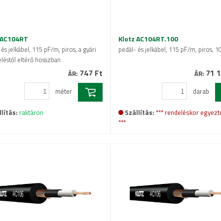
 AC104RT
Klotz AC104RT.100
és jelkábel, 115 pF/m, piros, a gyári
pedál- és jelkábel, 115 pF/m, piros, 
eléstől eltérő hosszban
747 Ft
71 1
ÁR:
ÁR:
méter
darab
lítás:
raktáron
Szállítás:
*** rendeléskor egyezt
***