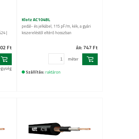
Klotz AC104BL
pedál- és jelkábel, 115 pF/m, kék, a gyári
24 |
kiszereléstől eltérő hosszban
02 Ft
747 Ft
ÁR:
méter
 egység
Szállítás:
raktáron