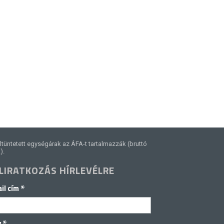
ltüntetett egységárak az ÁFA-t tartalmazzák (bruttó
).
LIRATKOZÁS HÍRLEVÉLRE
*
il cím
v