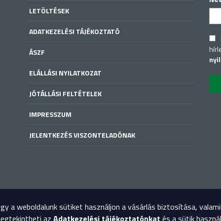
LETÖLTÉSEK
ADATKEZELÉSI TÁJÉKOZTATÓ
hírl
ÁSZF
nyi
ELÁLLÁSI NYILATKOZAT
JÓTÁLLÁSI FELTÉTELEK
IMPRESSZUM
JELENTKEZÉS VISZONTELADÓNAK
y a weboldalunk sütiket használjon a vásárlás biztosítása, valam
megtekintheti az
Adatkezelési tájékoztatónkat
és a sütik haszná