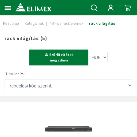
Kezdőlap
|
Kategóriák
|
19"-os rack elemek
|
rack világítás
rack világítás (5)
Szűrőfeltétek
megadása
Rendezés: