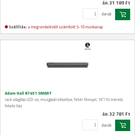
31 189 Ft
ÁR:
darab
Szállítás:
a megrendeléstől számított 5-10 munkanap
Adam Hall 87451 SMART
rack világítás LED-es, mozgásérzékelőve, fehér fénnyel, 19”/1U méretű
fekete ház
32 781 Ft
ÁR:
darab