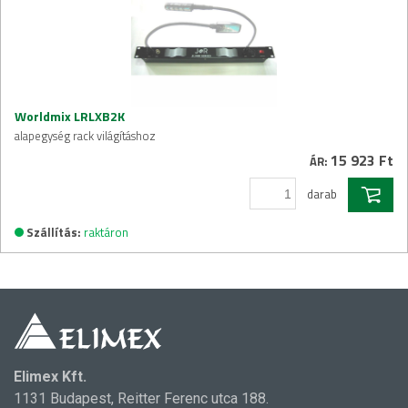
Worldmix LRLXB2K
alapegység rack világításhoz
15 923 Ft
ÁR:
darab
Szállítás:
raktáron
Elimex Kft.
1131 Budapest, Reitter Ferenc utca 188.