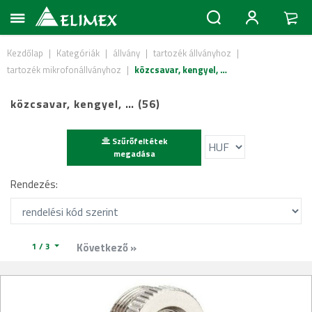
Kezdőlap
|
Kategóriák
|
állvány
|
tartozék állványhoz
|
tartozék mikrofonállványhoz
|
közcsavar, kengyel, …
közcsavar, kengyel, … (56)
Szűrőfeltétek
megadása
Rendezés:
1 / 3
Következő »