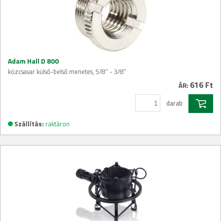
Adam Hall D 800
közcsavar külső-belső menetes, 5/8'' - 3/8''
616 Ft
ÁR:
darab
Szállítás:
raktáron