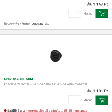
1 143 Ft
ÁR:
darab
Bevezetés dátuma:
2026.07.20.
Gravity A 38F 58M
közcsavar/adapter - 3/8"-os belső és 5/8"-os külső menettel
1 181 Ft
ÁR:
darab
Szállítás:
a megrendeléstől számított 10-15 munkanap