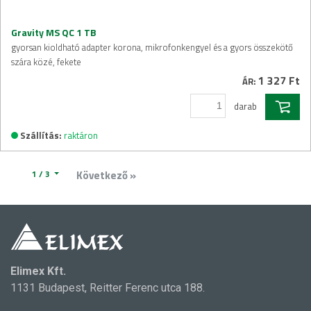
Gravity MS QC 1 TB
gyorsan kioldható adapter korona, mikrofonkengyel és a gyors összekötő
szára közé, fekete
1 327 Ft
ÁR:
darab
Szállítás:
raktáron
1 / 3
Következő »
Elimex Kft.
1131 Budapest, Reitter Ferenc utca 188.