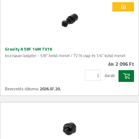
ÚJ
Gravity A 58F 14M TV16
közcsavar/adapter - 5/8" belső menet / TV16 csap és 1/4" külső menet
2 096 Ft
ÁR:
darab
Bevezetés dátuma:
2026.07.20.