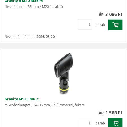
Gravity A M20 M35 M
illesztő elem - 35 mm / M20 átalakító
3 086 Ft
ÁR:
darab
Bevezetés dátuma:
2026.07.20.
Gravity MS CLMP 25
mikrofonkengyel, 24-35 mm, 3/8'' csavarral, fekete
1 568 Ft
ÁR:
darab