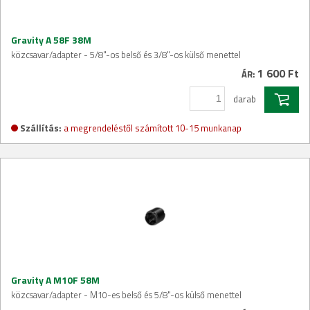
Gravity A 58F 38M
közcsavar/adapter - 5/8"-os belső és 3/8"-os külső menettel
1 600 Ft
ÁR:
darab
Szállítás:
a megrendeléstől számított 10-15 munkanap
Gravity A M10F 58M
közcsavar/adapter - M10-es belső és 5/8"-os külső menettel