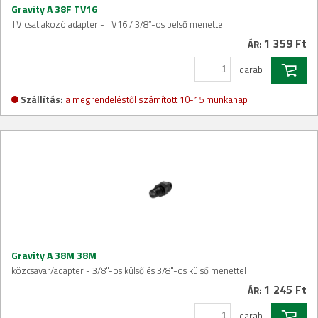
Gravity A 38F TV16
TV csatlakozó adapter - TV16 / 3/8”-os belső menettel
1 359 Ft
ÁR:
darab
Szállítás:
a megrendeléstől számított 10-15 munkanap
Gravity A 38M 38M
közcsavar/adapter - 3/8"-os külső és 3/8"-os külső menettel
1 245 Ft
ÁR:
darab