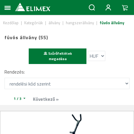
Kezdőlap
|
Kategóriák
|
állvány
|
hangszerállvány
|
fúvós állvány
fúvós állvány (55)
Szűrőfeltétek
megadása
Rendezés:
1 / 3
Következő »