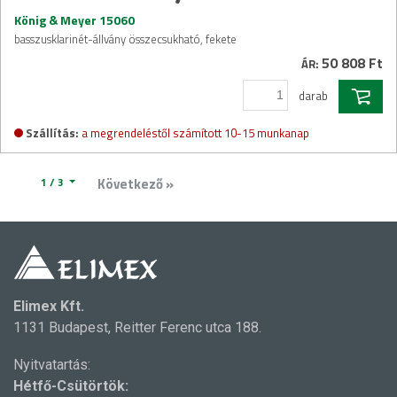
König & Meyer 15060
basszusklarinét-állvány összecsukható, fekete
50 808 Ft
ÁR:
darab
Szállítás:
a megrendeléstől számított 10-15 munkanap
1 / 3
Következő »
Elimex Kft.
1131 Budapest, Reitter Ferenc utca 188.
Nyitvatartás:
Hétfő-Csütörtök: