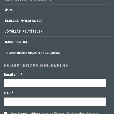
ÁSZF
ELÁLLÁSI NYILATKOZAT
JÓTÁLLÁSI FELTÉTELEK
IMPRESSZUM
JELENTKEZÉS VISZONTELADÓNAK
FELIRATKOZÁS HÍRLEVÉLRE
*
Email cím
*
Név
Hozzájárulok ahhoz, hogy az Elimex Kft hírlevelet, ajánlatot