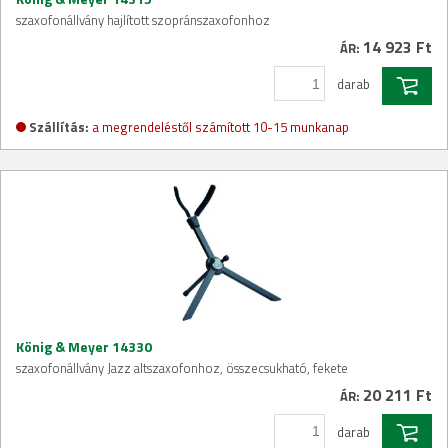
szaxofonállvány hajlított szopránszaxofonhoz
14 923 Ft
ÁR:
darab
Szállítás:
a megrendeléstől számított 10-15 munkanap
König & Meyer 14330
szaxofonállvány Jazz altszaxofonhoz, összecsukható, fekete
20 211 Ft
ÁR:
darab