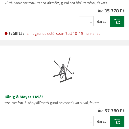
kürtállvány bariton-, tenorkürthöz, gumi borítású tartóval, fekete
35 778 Ft
ÁR:
darab
Szállítás:
a megrendeléstől számított 10-15 munkanap
König & Meyer 149/3
szouszafon-állvány állítható gumi bevonatú karokkal, fekete
57 780 Ft
ÁR:
darab