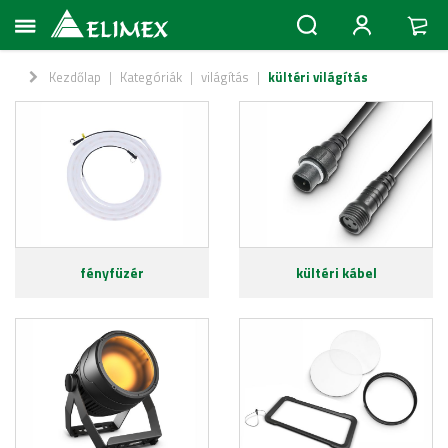
Kezdőlap
|
Kategóriák
|
világítás
|
kültéri világítás
fényfüzér
kültéri kábel