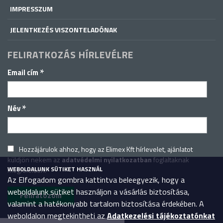
IMPRESSZUM
JELENTKEZÉS VISZONTELADÓNAK
FELIRATKOZÁS HÍRLEVÉLRE
*
Email cím
*
Név
Hozzájárulok ahhoz, hogy az Elimex Kft hírlevelet, ajánlatot
küldjön nekem az
adatvédelmi nyilatkozatban
foglaltaknak
WEBOLDALUNK SÜTIKET HASZNÁL
megfelelően.
Az Elfogadom gombra kattintva beleegyezik, hogy a
weboldalunk sütiket használjon a vásárlás biztosítása,
valamint a hatékonyabb tartalom biztosítása érdekében. A
weboldalon megtekintheti az
Adatkezelési tájékoztatónkat