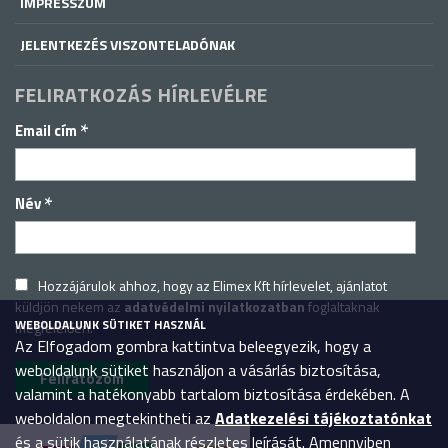
IMPRESSZUM
JELENTKEZÉS VISZONTELADÓNAK
FELIRATKOZÁS HÍRLEVÉLRE
*
Email cím
*
Név
Hozzájárulok ahhoz, hogy az Elimex Kft hírlevelet, ajánlatot
küldjön nekem az
adatvédelmi nyilatkozatban
foglaltaknak
WEBOLDALUNK SÜTIKET HASZNÁL
megfelelően.
Az Elfogadom gombra kattintva beleegyezik, hogy a
weboldalunk sütiket használjon a vásárlás biztosítása,
valamint a hatékonyabb tartalom biztosítása érdekében. A
weboldalon megtekintheti az
Adatkezelési tájékoztatónkat
és a sütik használatának részletes leírását. Amennyiben