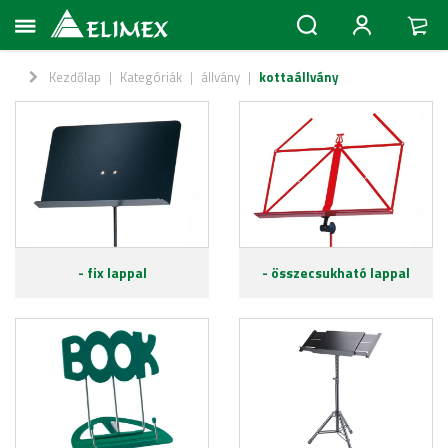
Kezdőlap
|
Kategóriák
|
állvány
|
kottaállvány
- fix lappal
- összecsukható lappal