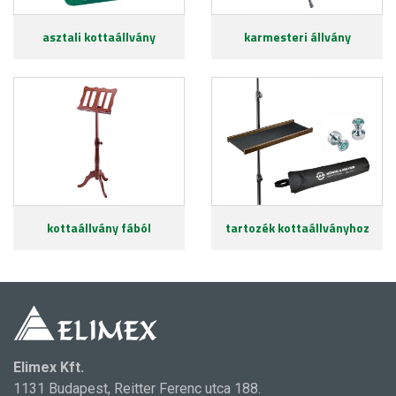
asztali kottaállvány
karmesteri állvány
kottaállvány fából
tartozék kottaállványhoz
Elimex Kft.
1131 Budapest, Reitter Ferenc utca 188.