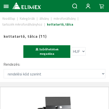
Kezdőlap
|
Kategóriák
|
állvány
|
mikrofonállvány
|
tartozék mikrofonállványhoz
|
kottatartó, tálca
kottatartó, tálca (11)
Szűrőfeltétek
megadása
Rendezés: