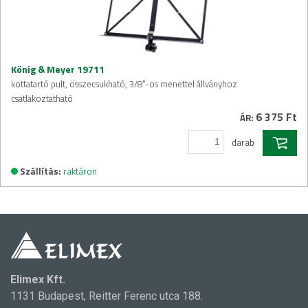
König & Meyer 19711
kottatartó pult, összecsukható, 3/8"-os menettel állványhoz
csatlakoztatható
6 375 Ft
ÁR:
darab
Szállítás:
raktáron
Elimex Kft.
1131 Budapest, Reitter Ferenc utca 188.