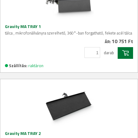
Gravity MA TRAY 1
tálca , mikrofonállványra szerelhető, 360°-ban forgatható, fekete acél tálca
10 751 Ft
ÁR:
darab
Szállítás:
raktáron
Gravity MA TRAY 2