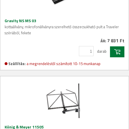
Gravity NS MS 03
kottaállvány, mikrofonállványra szerelhető összecsukható pult a Traveler
szériából, fekete
7 831 Ft
ÁR:
darab
Szállítás:
a megrendeléstől számított 10-15 munkanap
König & Meyer 11505