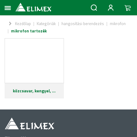
Kezdőlap
|
Kategóriák
|
hangosítási berendezés
|
mikrofon
|
mikrofon tartozék
közcsavar, kengyel, ...