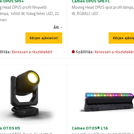
o OPUS SP5+
Cameo OPUS SP6 FC
 Head OPUS profil fényvető
Moving Head OPUS spot profil lámpa
ámpa, 1x500 W, hideg fehér LED, 22
W, RGBALC LED
umen
ÁR:
-
Kérjen ajánlatot!
Kérjen ajánl
lítás:
Keressen a részletekért
Szállítás:
Keressen a részletekér
o OTOS H5
Cameo OTOS® L16