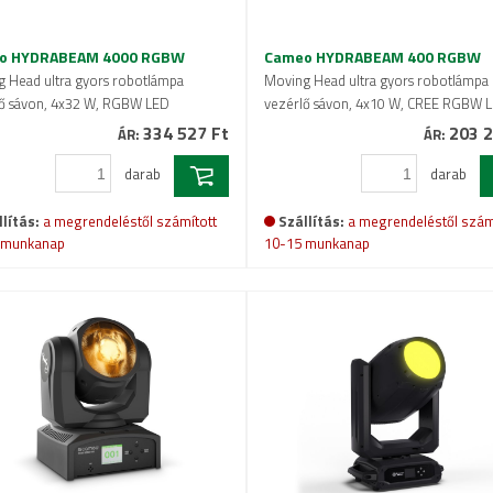
o HYDRABEAM 4000 RGBW
Cameo HYDRABEAM 400 RGBW
 Head ultra gyors robotlámpa
Moving Head ultra gyors robotlámpa
ő sávon, 4x32 W, RGBW LED
vezérlő sávon, 4x10 W, CREE RGBW 
334 527 Ft
203 2
ÁR:
ÁR:
darab
darab
lítás:
a megrendeléstől számított
Szállítás:
a megrendeléstől szám
 munkanap
10-15 munkanap