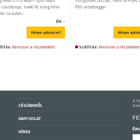
g Head OTOS Beam-Spot-Wash
mozgófejes LED sáv, 16x50 W RGBL 
 robotlámpa, 1x480 W, hideg fehér
IP65 védettséggel
P65-ös kültéri
ÁR:
-
Kérjen ajánlatot!
Kérjen ajánl
lítás:
Keressen a részletekért
Szállítás:
Keressen a részletekér
A fe
CÉGÜNKRŐL
árak
FE
KAPCSOLAT
Ema
HÍREK