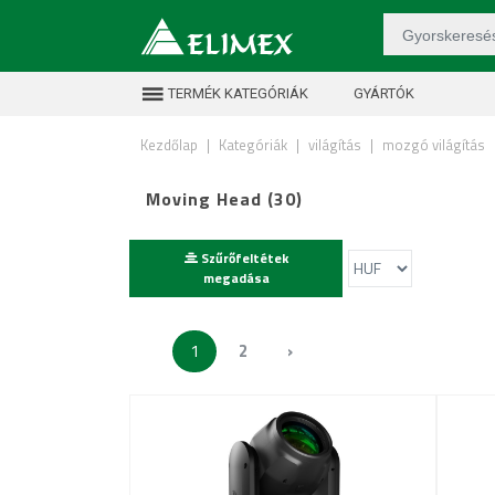
TERMÉK KATEGÓRIÁK
GYÁRTÓK
Kezdőlap
|
Kategóriák
|
világítás
|
mozgó világítás
Moving Head (30)
Szűrőfeltétek
megadása
1
2
›