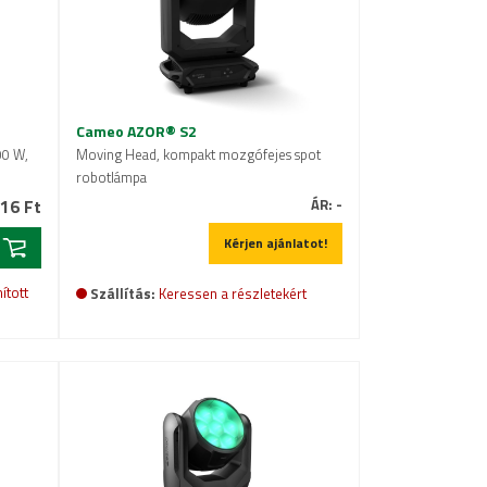
Cameo AZOR® S2
00 W,
Moving Head, kompakt mozgófejes spot
robotlámpa
16 Ft
ÁR:
-
Kérjen ajánlatot!
ított
Szállítás:
Keressen a részletekért