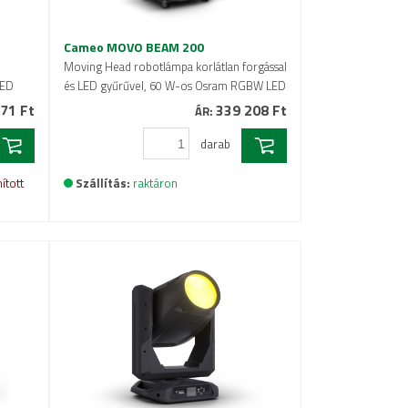
Cameo MOVO BEAM 200
Moving Head robotlámpa korlátlan forgással
LED
és LED gyűrűvel, 60 W-os Osram RGBW LED
71 Ft
339 208 Ft
ÁR:
darab
ított
Szállítás:
raktáron