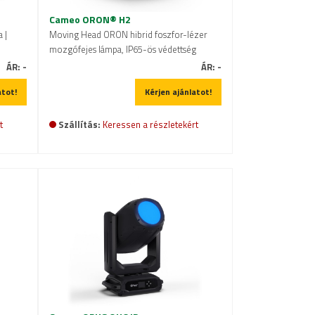
Cameo ORON® H2
 |
Moving Head ORON hibrid foszfor-lézer
mozgófejes lámpa, IP65-ös védettség
ÁR:
-
ÁR:
-
atot!
Kérjen ajánlatot!
t
Szállítás:
Keressen a részletekért