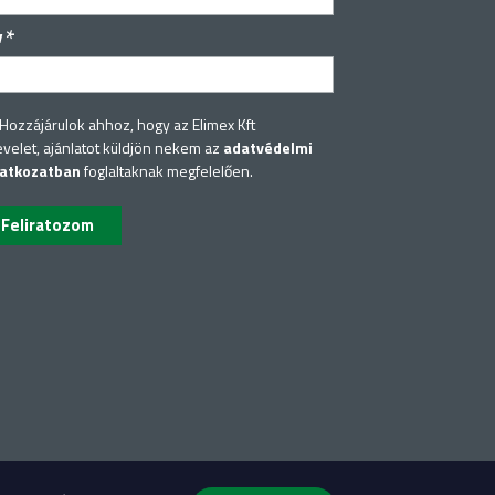
*
v
Hozzájárulok ahhoz, hogy az Elimex Kft
evelet, ajánlatot küldjön nekem az
adatvédelmi
latkozatban
foglaltaknak megfelelően.