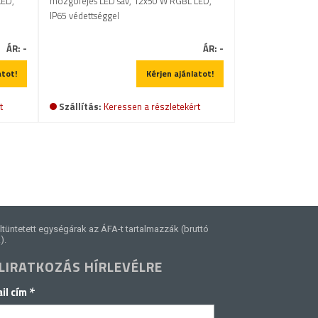
LED,
mozgófejes LED sáv, 12x50 W RGBL LED,
IP65 védettséggel
ÁR:
-
ÁR:
-
atot!
Kérjen ajánlatot!
t
Szállítás:
Keressen a részletekért
ltüntetett egységárak az ÁFA-t tartalmazzák (bruttó
).
LIRATKOZÁS HÍRLEVÉLRE
*
il cím