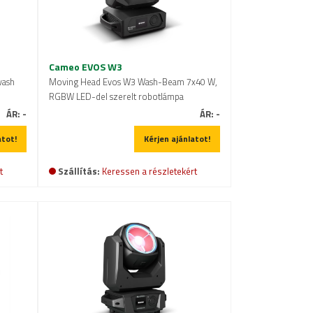
Cameo EVOS W3
wash
Moving Head Evos W3 Wash-Beam 7x40 W,
RGBW LED-del szerelt robotlámpa
ÁR:
-
ÁR:
-
atot!
Kérjen ajánlatot!
t
Szállítás:
Keressen a részletekért