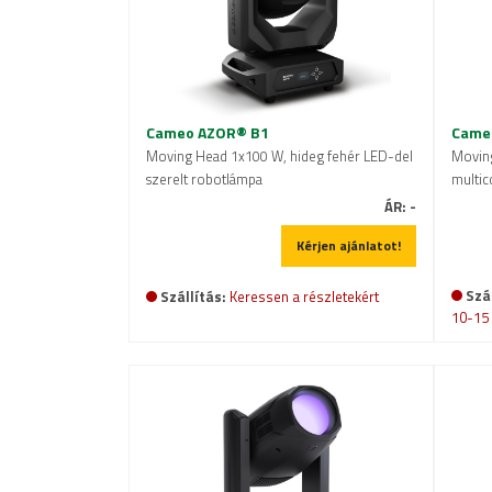
Cameo AZOR® B1
Came
Moving Head 1x100 W, hideg fehér LED-del
Movin
szerelt robotlámpa
multic
ÁR:
-
Kérjen ajánlatot!
Szál
Szállítás:
Keressen a részletekért
10-15