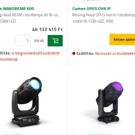
o NANOBEAM 600
Cameo OPUS OH6 IP
g Head BEAM robotlámpa 60 W-os,
Moving Head OPUS hibrid robotlámpa
RGBW LED
1x600 W, COB-LED, IP65
133 415 Ft
ÁR:
Kérjen ajánl
darab
lítás:
a megrendeléstől számított
Szállítás:
Keressen a részletekér
 munkanap