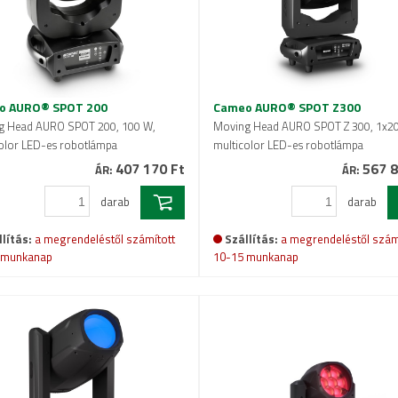
o AURO® SPOT 200
Cameo AURO® SPOT Z300
g Head AURO SPOT 200, 100 W,
Moving Head AURO SPOT Z 300, 1x2
olor LED-es robotlámpa
multicolor LED-es robotlámpa
407 170 Ft
567 8
ÁR:
ÁR:
darab
darab
lítás:
a megrendeléstől számított
Szállítás:
a megrendeléstől szám
 munkanap
10-15 munkanap