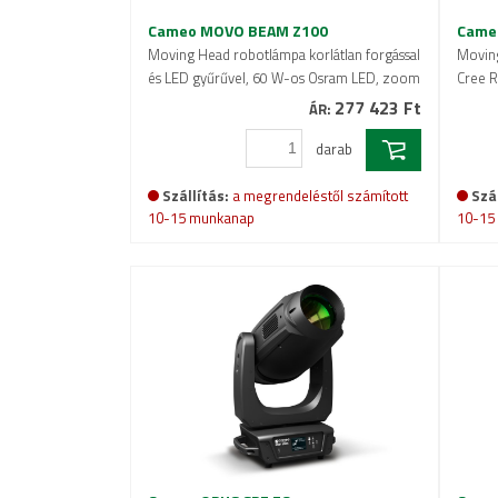
Cameo MOVO BEAM Z100
Came
Moving Head robotlámpa korlátlan forgással
Movin
és LED gyűrűvel, 60 W-os Osram LED, zoom
Cree 
277 423 Ft
ÁR:
darab
Szállítás:
a megrendeléstől számított
Szál
10-15 munkanap
10-15