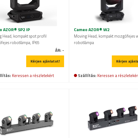
 AZOR® SP2 IP
Cameo AZOR® W2
 Head, kompakt spot profil
Moving Head, kompakt mozgófejes 
ejes robotlámpa, IP65
robotlámpa
ÁR:
-
Kérjen ajánlatot!
Kérjen ajánl
lítás:
Keressen a részletekért
Szállítás:
Keressen a részletekér