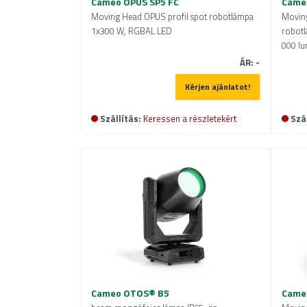
Cameo OPUS SP5 FC
Came
Moving Head OPUS profil spot robotlámpa
Moving
1x300 W, RGBAL LED
robotl
000 l
ÁR:
-
Kérjen ajánlatot!
Szállítás:
Keressen a részletekért
Szál
Cameo OTOS® B5
Came