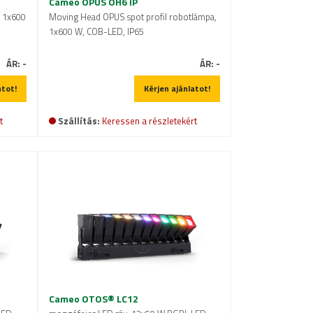
Cameo OPUS OH6 IP
, 1x600
Moving Head OPUS spot profil robotlámpa,
1x600 W, COB-LED, IP65
ÁR:
-
ÁR:
-
atot!
Kérjen ajánlatot!
t
Szállítás:
Keressen a részletekért
Cameo OTOS® LC12