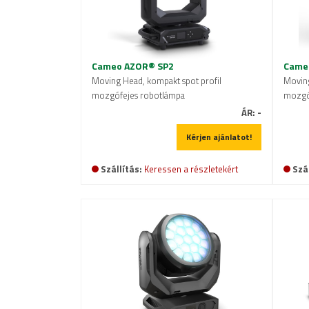
Cameo AZOR® SP2
Cameo
Moving Head, kompakt spot profil
Moving
mozgófejes robotlámpa
mozgóf
ÁR:
-
Kérjen ajánlatot!
Szállítás:
Keressen a részletekért
Szál