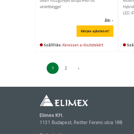
beam mozgófejes lámpa IP65-ös
Movin
védettséggel
Hybrid
LED, I
ÁR:
-
Kérjen ajánlatot!
Szállítás:
Keressen a részletekért
Szál
1
2
›
Elimex Kft.
1131 Budapest, Reitter Ferenc utca 188.