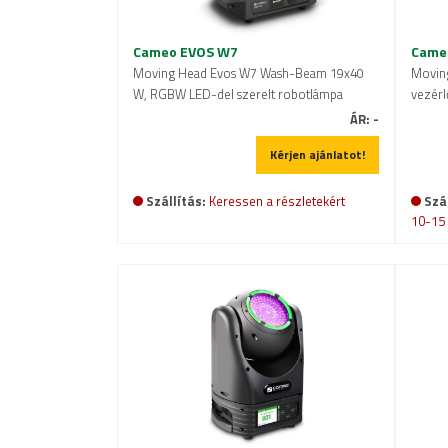
Cameo EVOS W7
Came
Moving Head Evos W7 Wash-Beam 19x40
Moving
W, RGBW LED-del szerelt robotlámpa
vezérl
ÁR:
-
Kérjen ajánlatot!
Szál
Szállítás:
Keressen a részletekért
10-15