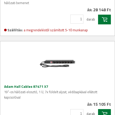
hálózati bemenet
28 148 Ft
ÁR:
darab
Szállítás:
a megrendeléstől számított 5-10 munkanap
Adam Hall Cables 87471 X7
19"-os hálózati elosztó, 1 U, 7x földelt aljzat, védősapkával ellátott
kapcsolóval
15 105 Ft
ÁR:
darab