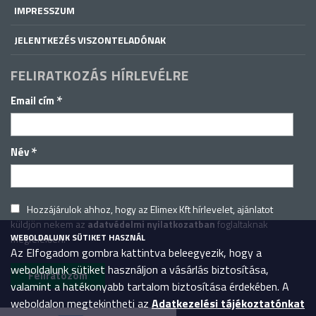
IMPRESSZUM
JELENTKEZÉS VISZONTELADÓNAK
FELIRATKOZÁS HÍRLEVÉLRE
*
Email cím
*
Név
Hozzájárulok ahhoz, hogy az Elimex Kft hírlevelet, ajánlatot
küldjön nekem az
adatvédelmi nyilatkozatban
foglaltaknak
WEBOLDALUNK SÜTIKET HASZNÁL
megfelelően.
Az Elfogadom gombra kattintva beleegyezik, hogy a
weboldalunk sütiket használjon a vásárlás biztosítása,
valamint a hatékonyabb tartalom biztosítása érdekében. A
weboldalon megtekintheti az
Adatkezelési tájékoztatónkat