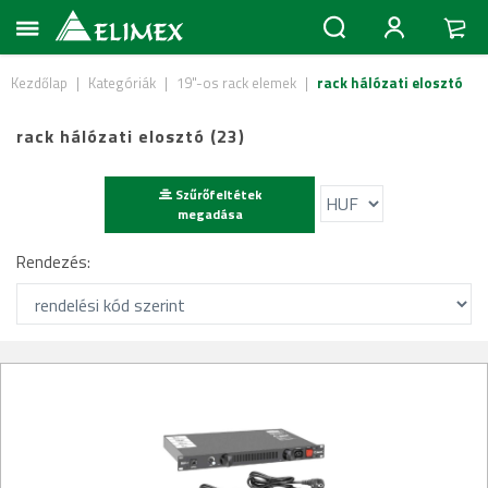
Kezdőlap
|
Kategóriák
|
19"-os rack elemek
|
rack hálózati elosztó
rack hálózati elosztó (23)
Szűrőfeltétek
megadása
Rendezés: