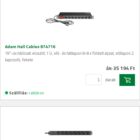
Adam Hall Cables 874716
19"-os hálózati elosztó 1 U, elő- és hátlapon 8-8 x földelt aljzat, előlapon 2
kapcsoló, fekete
35 194 Ft
ÁR:
darab
Szállítás:
raktáron