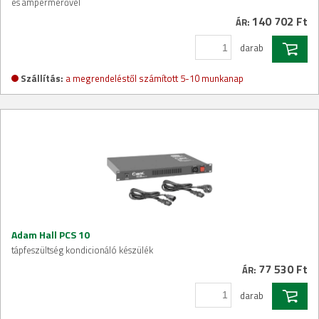
és ampermérővel
140 702 Ft
ÁR:
darab
Szállítás:
a megrendeléstől számított 5-10 munkanap
Adam Hall PCS 10
tápfeszültség kondicionáló készülék
77 530 Ft
ÁR:
darab