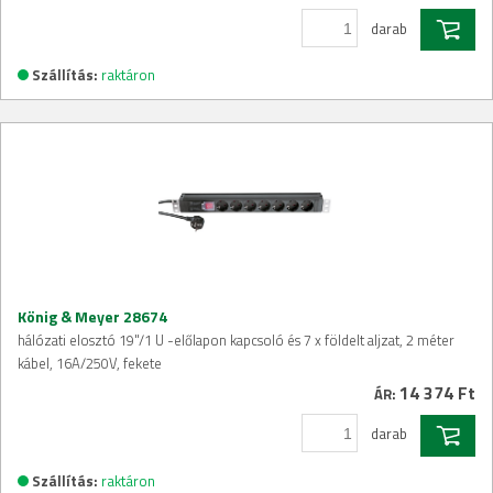
darab
Szállítás:
raktáron
König & Meyer 28674
hálózati elosztó 19"/1 U -előlapon kapcsoló és 7 x földelt aljzat, 2 méter
kábel, 16A/250V, fekete
14 374 Ft
ÁR:
darab
Szállítás:
raktáron