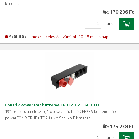
kimenet
170 296 Ft
ÁR:
darab
Szállítás:
a megrendeléstől számított 10-15 munkanap
Contrik Power Rack Xtreme CPR32-C2-T6F3-CB
19”-os hálózati elosztó, 1 x tovább fűzhető CEE23A bemenet, 6 x
powerCON® TRUE1 TOP és 3 x Schuko F kimenet
175 238 Ft
ÁR:
darab