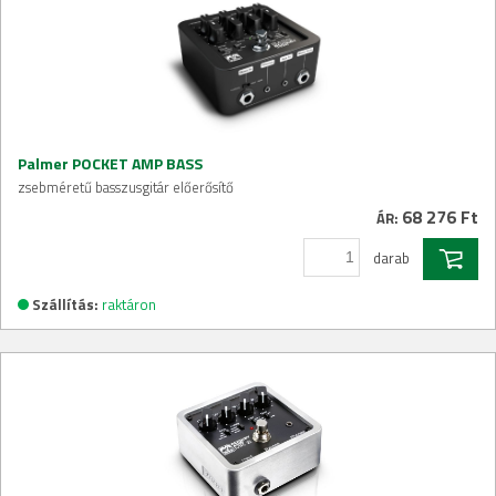
Palmer POCKET AMP BASS
zsebméretű basszusgitár előerősítő
68 276 Ft
ÁR:
darab
Szállítás:
raktáron