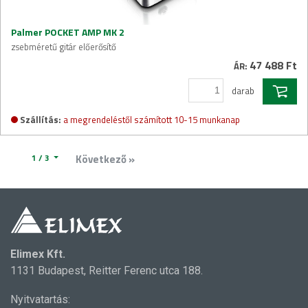
Palmer POCKET AMP MK 2
zsebméretű gitár előerősítő
47 488 Ft
ÁR:
darab
Szállítás:
a megrendeléstől számított 10-15 munkanap
1 / 3
Következő »
Elimex Kft.
1131 Budapest, Reitter Ferenc utca 188.
Nyitvatartás: