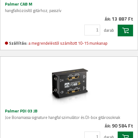
Palmer CAB M
hangfalközösítő gitárhoz, passzív
13 887 Ft
ÁR:
darab
Szállítás:
a megrendeléstől számított 10-15 munkanap
Palmer PDI 03 JB
Joe Bonamassa signature hangfal szimulátor és DI-box gitárosoknak
90 584 Ft
ÁR:
darab