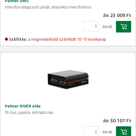
Palmer DMS
mikrofon átkapcsoló pedál, dinamikus mikrofonhoz
23 009 Ft
ÁR:
darab
Szállítás:
a megrendeléstől számított 10-15 munkanap
Palmer RIVER elde
DI-box, passzív, kétcsatornás
50 107 Ft
ÁR:
darab