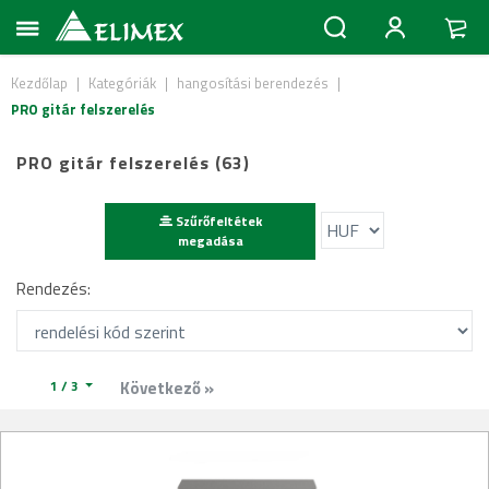
Kezdőlap
|
Kategóriák
|
hangosítási berendezés
|
PRO gitár felszerelés
PRO gitár felszerelés (63)
Szűrőfeltétek
megadása
Rendezés:
1 / 3
Következő »