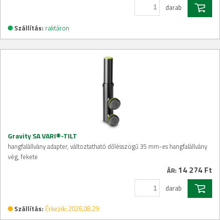
darab
Szállítás:
raktáron
Gravity SA VARI®-TILT
hangfalállvány adapter, változtatható dőlésszögű 35 mm-es hangfalállvány
vég, fekete
14 274 Ft
ÁR:
darab
Szállítás:
Érkezik: 2026.08.29