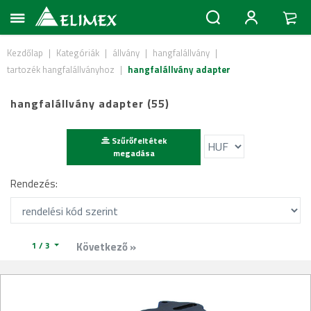
Kezdőlap
|
Kategóriák
|
állvány
|
hangfalállvány
|
tartozék hangfalállványhoz
|
hangfalállvány adapter
hangfalállvány adapter (55)
Szűrőfeltétek
megadása
Rendezés:
1 / 3
Következő »