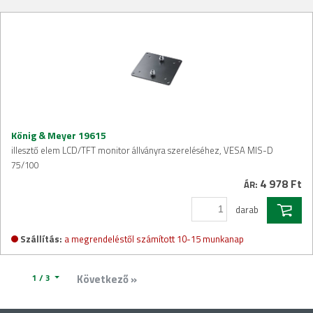
König & Meyer 19615
illesztő elem LCD/TFT monitor állványra szereléséhez, VESA MIS-D
75/100
4 978 Ft
ÁR:
darab
Szállítás:
a megrendeléstől számított 10-15 munkanap
1 / 3
Következő »