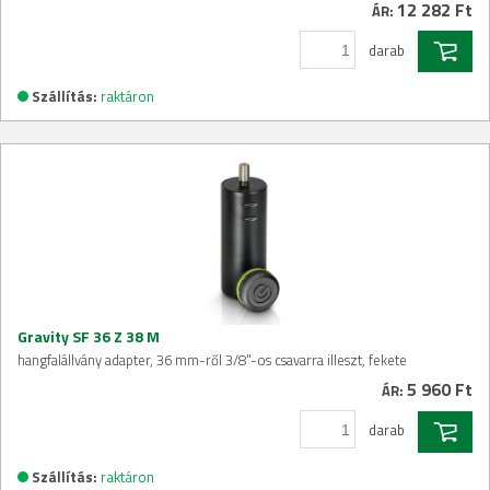
12 282 Ft
ÁR:
darab
Szállítás:
raktáron
Gravity SF 36 Z 38 M
hangfalállvány adapter, 36 mm-ről 3/8"-os csavarra illeszt, fekete
5 960 Ft
ÁR:
darab
Szállítás:
raktáron