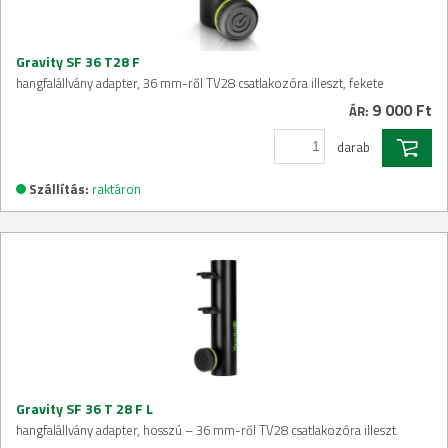
Gravity SF 36 T28 F
hangfalállvány adapter, 36 mm-ről TV28 csatlakozóra illeszt, fekete
9 000 Ft
ÁR:
darab
Szállítás:
raktáron
Gravity SF 36 T 28 F L
hangfalállvány adapter, hosszú – 36 mm-ről TV28 csatlakozóra illeszt