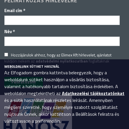
FELIRATKOZÁS HÍRLEVÉLRE
*
Email cím
*
Név
Hozzájárulok ahhoz, hogy az Elimex Kft hírlevelet, ajánlatot
küldjön nekem az
adatvédelmi nyilatkozatban
foglaltaknak
WEBOLDALUNK SÜTIKET HASZNÁL
megfelelően.
Az Elfogadom gombra kattintva beleegyezik, hogy a
weboldalunk sütiket használjon a vásárlás biztosítása,
valamint a hatékonyabb tartalom biztosítása érdekében. A
weboldalon megtekintheti az
Adatkezelési tájékoztatónkat
és a sütik használatának részletes leírását. Amennyiben
mégsem szeretné, hogy személyre szabott szolgáltatást
nyújtsunk Önnek, akkor kattintson a Beállítások feliratra és
változtasson a preferenciáin.