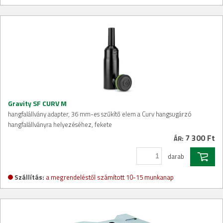
Gravity SF CURV M
hangfalállvány adapter, 36 mm-es szűkítő elem a Curv hangsugárzó
hangfalállványra helyezéséhez, fekete
7 300 Ft
ÁR:
darab
Szállítás:
a megrendeléstől számított 10-15 munkanap