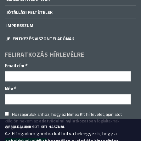
JÓTÁLLÁSI FELTÉTELEK
IMPRESSZUM
JELENTKEZÉS VISZONTELADÓNAK
FELIRATKOZÁS HÍRLEVÉLRE
*
Email cím
*
Név
Hozzájárulok ahhoz, hogy az Elimex Kft hírlevelet, ajánlatot
küldjön nekem az
adatvédelmi nyilatkozatban
foglaltaknak
WEBOLDALUNK SÜTIKET HASZNÁL
megfelelően.
Az Elfogadom gombra kattintva beleegyezik, hogy a
weboldalunk sütiket használjon a vásárlás biztosítása,