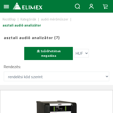
Kezdőlap
|
Kategóriák
|
audió mérőműszer
|
asztali audió analizátor
asztali audió analizátor (7)
Szűrőfeltétek
megadása
Rendezés: