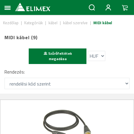
Kezdőlap
|
Kategóriák
|
kábel
|
kábel szerelve
|
MIDI kábel
MIDI kábel (9)
Szűrőfeltétek
megadása
Rendezés: