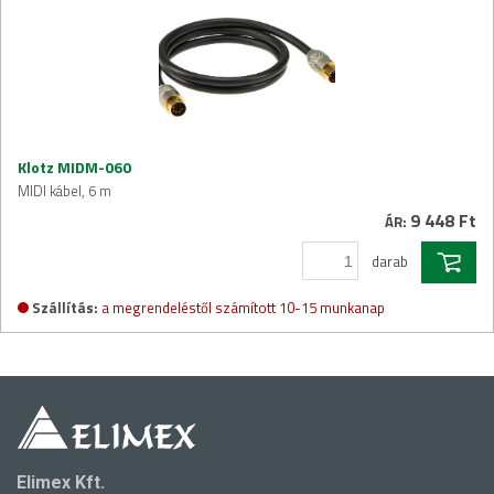
Klotz MIDM-060
MIDI kábel, 6 m
9 448 Ft
ÁR:
darab
Szállítás:
a megrendeléstől számított 10-15 munkanap
Elimex Kft.