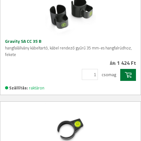
Gravity SA CC 35 B
hangfalállvány kábeltartó, kábel rendező gyűrű 35 mm-es hangfalrúdhoz,
fekete
1 424 Ft
ÁR:
csomag
Szállítás:
raktáron