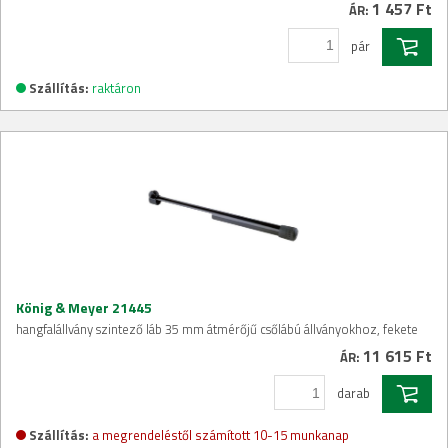
1 457 Ft
ÁR:
pár
Szállítás:
raktáron
König & Meyer 21445
hangfalállvány szintező láb 35 mm átmérőjű csőlábú állványokhoz, fekete
11 615 Ft
ÁR:
darab
Szállítás:
a megrendeléstől számított 10-15 munkanap