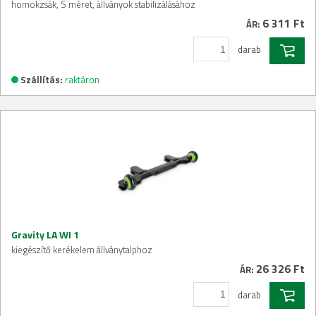
homokzsák, S méret, állványok stabilizálásához
6 311 Ft
ÁR:
darab
Szállítás:
raktáron
Gravity LA WI 1
kiegészítő kerékelem állványtalphoz
26 326 Ft
ÁR:
darab