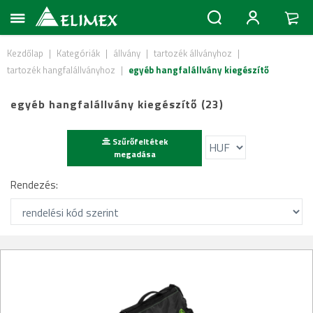
Kezdőlap
|
Kategóriák
|
állvány
|
tartozék állványhoz
|
tartozék hangfalállványhoz
|
egyéb hangfalállvány kiegészítő
egyéb hangfalállvány kiegészítő (23)
Szűrőfeltétek
megadása
Rendezés: