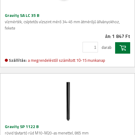
Gravity SA LC 35 B
vízmérték, csíptetős vízszint mérő 34-45 mm átmérőjű állványokhoz,
fekete
1 847 Ft
ÁR:
darab
Szállítás:
a megrendeléstől számított 10-15 munkanap
Gravity SP 1122 B
rövid távtartó rúd M10-M20-as menettel, 865 mm