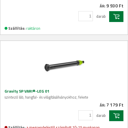
9 930 Ft
ÁR:
darab
Szállítás:
raktáron
Gravity SP VARI®-LEG 01
szintező láb, hangfal- és világításállványokhoz, fekete
7 179 Ft
ÁR:
darab
Szállítás:
a megrendeléstől számított 10-15 munkanap