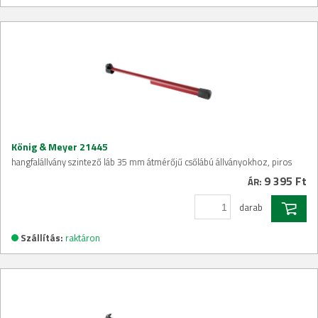
König & Meyer 21445
hangfalállvány szintező láb 35 mm átmérőjű csőlábú állványokhoz, piros
9 395 Ft
ÁR:
darab
Szállítás:
raktáron