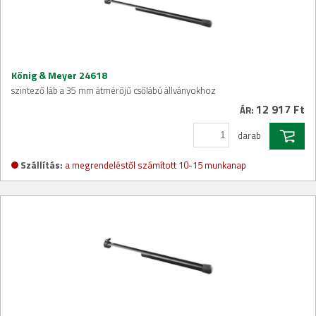
König & Meyer 24618
szintező láb a 35 mm átmérőjű csőlábú állványokhoz
12 917 Ft
ÁR:
darab
Szállítás:
a megrendeléstől számított 10-15 munkanap