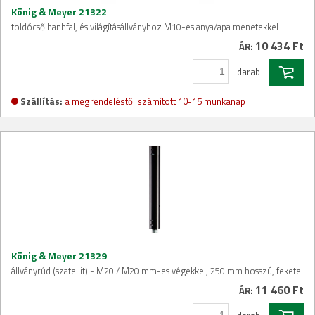
König & Meyer 21322
toldócső hanhfal, és világításállványhoz M10-es anya/apa menetekkel
10 434 Ft
ÁR:
darab
Szállítás:
a megrendeléstől számított 10-15 munkanap
König & Meyer 21329
állványrúd (szatellit) - M20 / M20 mm-es végekkel, 250 mm hosszú, fekete
11 460 Ft
ÁR: