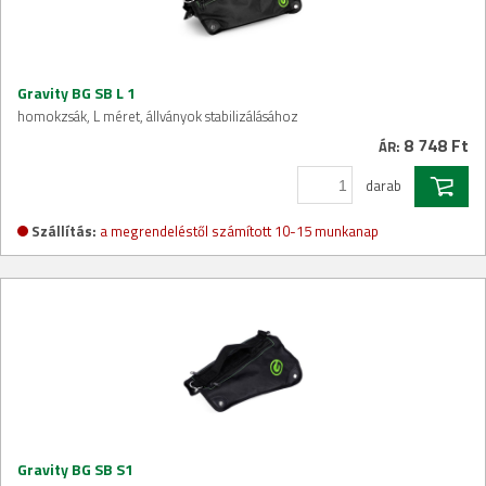
Gravity BG SB L 1
homokzsák, L méret, állványok stabilizálásához
8 748 Ft
ÁR:
darab
Szállítás:
a megrendeléstől számított 10-15 munkanap
Gravity BG SB S1