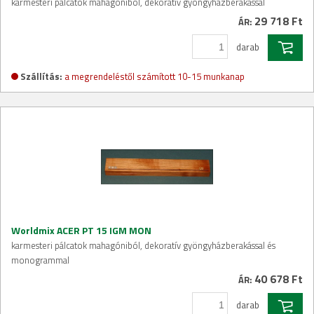
karmesteri pálcatok mahagóniból, dekoratív gyöngyházberakással
29 718 Ft
ÁR:
darab
Szállítás:
a megrendeléstől számított 10-15 munkanap
Worldmix ACER PT 15 IGM MON
karmesteri pálcatok mahagóniból, dekoratív gyöngyházberakással és
monogrammal
40 678 Ft
ÁR:
darab