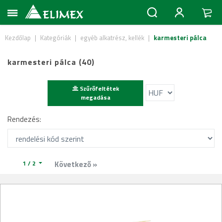
Kezdőlap
|
Kategóriák
|
egyéb alkatrész, kellék
|
karmesteri pálca
karmesteri pálca (40)
Szűrőfeltétek
megadása
Rendezés:
1 / 2
Következő »