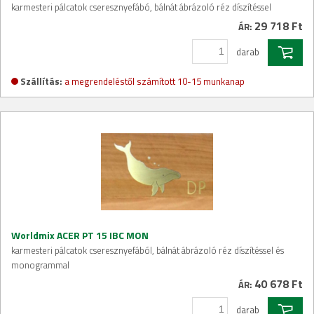
karmesteri pálcatok cseresznyefábó, bálnát ábrázoló réz díszítéssel
29 718 Ft
ÁR:
darab
Szállítás:
a megrendeléstől számított 10-15 munkanap
Worldmix ACER PT 15 IBC MON
karmesteri pálcatok cseresznyefából, bálnát ábrázoló réz díszítéssel és
monogrammal
40 678 Ft
ÁR:
darab