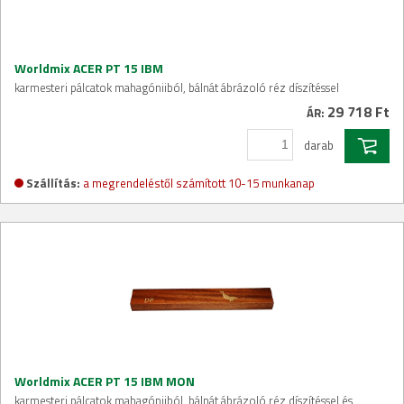
Worldmix ACER PT 15 IBM
karmesteri pálcatok mahagóniiból, bálnát ábrázoló réz díszítéssel
29 718 Ft
ÁR:
darab
Szállítás:
a megrendeléstől számított 10-15 munkanap
Worldmix ACER PT 15 IBM MON
karmesteri pálcatok mahagóniiból, bálnát ábrázoló réz díszítéssel és