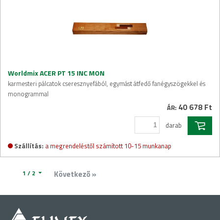
Worldmix ACER PT 15 INC MON
karmesteri pálcatok cseresznyefából, egymást átfedő fanégyszögekkel és
monogrammal
40 678 Ft
ÁR:
darab
Szállítás:
a megrendeléstől számított 10-15 munkanap
1 / 2
Következő »