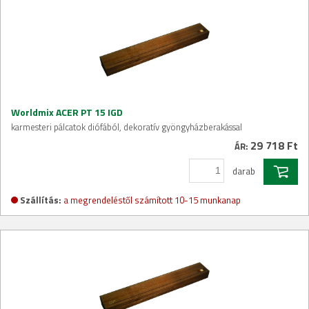
Worldmix ACER PT 15 IGD
karmesteri pálcatok diófából, dekoratív gyöngyházberakással
29 718 Ft
ÁR:
darab
Szállítás:
a megrendeléstől számított 10-15 munkanap