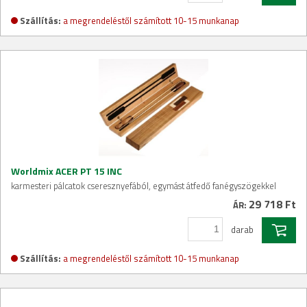
Szállítás:
a megrendeléstől számított 10-15 munkanap
Worldmix ACER PT 15 INC
karmesteri pálcatok cseresznyefából, egymást átfedő fanégyszögekkel
29 718 Ft
ÁR:
darab
Szállítás:
a megrendeléstől számított 10-15 munkanap