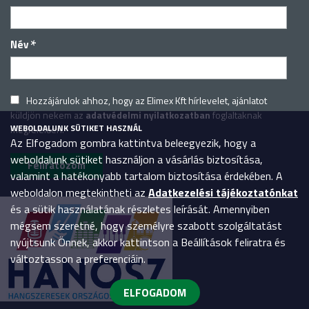
*
Név
Hozzájárulok ahhoz, hogy az Elimex Kft hírlevelet, ajánlatot
küldjön nekem az
adatvédelmi nyilatkozatban
foglaltaknak
WEBOLDALUNK SÜTIKET HASZNÁL
megfelelően.
Az Elfogadom gombra kattintva beleegyezik, hogy a
weboldalunk sütiket használjon a vásárlás biztosítása,
valamint a hatékonyabb tartalom biztosítása érdekében. A
weboldalon megtekintheti az
Adatkezelési tájékoztatónkat
és a sütik használatának részletes leírását. Amennyiben
mégsem szeretné, hogy személyre szabott szolgáltatást
nyújtsunk Önnek, akkor kattintson a Beállítások feliratra és
változtasson a preferenciáin.
ELFOGADOM