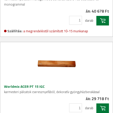
monogrammal
40 678 Ft
ÁR:
darab
Szállítás:
a megrendeléstől számított 10-15 munkanap
Worldmix ACER PT 15 IGC
karmesteri pálcatok cseresznyefából, dekoratív gyöngyházberakással
29 718 Ft
ÁR:
darab