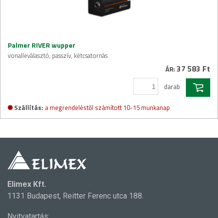
Palmer RIVER wupper
vonalleválasztó, passzív, kétcsatornás
37 583 Ft
ÁR:
darab
Szállítás:
a megrendeléstől számított 10-15 munkanap
Elimex Kft.
1131 Budapest, Reitter Ferenc utca 188.
Nyitvatartás: