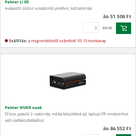
Palmer LI 05
leválasztó doboz vonalszintű jelekhez, kétcsatornás
51 506 Ft
ÁR:
darab
Szállítás:
a megrendeléstől számított 10-15 munkanap
Palmer RIVER naab
DI box, passzív 2-csatornás, média készülékek (pl. laptop) PA rendszerhez
való csatlakoztatásához
84 552 Ft
ÁR: