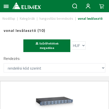
Kezdőlap
|
Kategóriák
|
hangosítási berendezés
|
vonal leválasztó
vonal leválasztó (10)
Szűrőfeltétek
megadása
Rendezés: