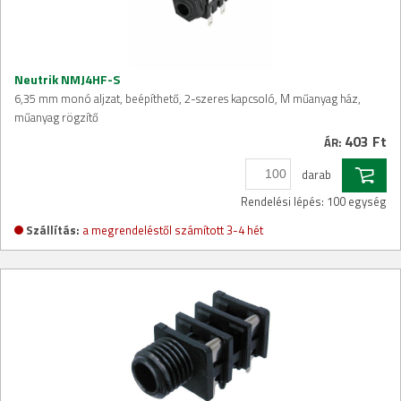
Neutrik NMJ4HF-S
6,35 mm monó aljzat, beépíthető, 2-szeres kapcsoló, M műanyag ház,
műanyag rögzítő
403 Ft
ÁR:
darab
Rendelési lépés: 100 egység
Szállítás:
a megrendeléstől számított 3-4 hét