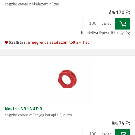
rögzítő csavar nikkelezett, núttal
170 Ft
ÁR:
darab
Rendelési lépés: 100 egység
Szállítás:
a megrendeléstől számított 3-4 hét
Neutrik NRJ-NUT-R
rögzítő csavar műanyag hatlapfejű, piros
74 Ft
ÁR:
darab