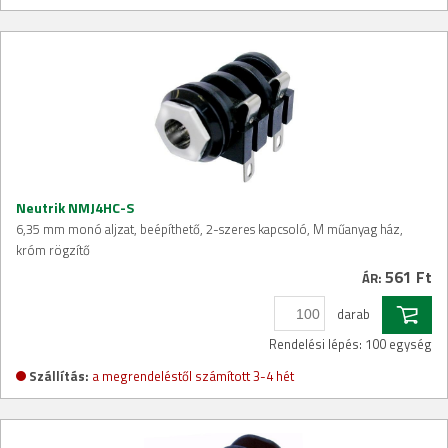
Neutrik NMJ4HC-S
6,35 mm monó aljzat, beépíthető, 2-szeres kapcsoló, M műanyag ház,
króm rögzítő
561 Ft
ÁR:
darab
Rendelési lépés: 100 egység
Szállítás:
a megrendeléstől számított 3-4 hét