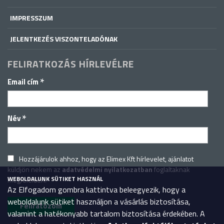
IMPRESSZUM
JELENTKEZÉS VISZONTELADÓNAK
FELIRATKOZÁS HÍRLEVÉLRE
*
Email cím
*
Név
Hozzájárulok ahhoz, hogy az Elimex Kft hírlevelet, ajánlatot
küldjön nekem az
adatvédelmi nyilatkozatban
foglaltaknak
WEBOLDALUNK SÜTIKET HASZNÁL
megfelelően.
Az Elfogadom gombra kattintva beleegyezik, hogy a
weboldalunk sütiket használjon a vásárlás biztosítása,
valamint a hatékonyabb tartalom biztosítása érdekében. A