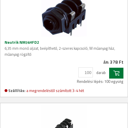
Neutrik NMJ4HFD2
6,35 mm monó aljzat, beépíthető, 2-szeres kapcsoló, M műanyag ház,
műanyag rögzítő
378 Ft
ÁR:
darab
Rendelési lépés: 100 egység
Szállítás:
a megrendeléstől számított 3-4 hét