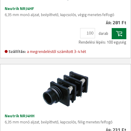
Neutrik NRJ4HF
6,35 mm monó aljzat, beépíthető, kapcsolós, végig menetes felfogó
281 Ft
ÁR:
darab
Rendelési lépés: 100 egység
Szállítás:
a megrendeléstől számított 3-4 hét
Neutrik NRJ4HH
6,35 mm monó aljzat, beépíthető, kapcsolós, félig menetes felfogó
231 Ft
ÁR: