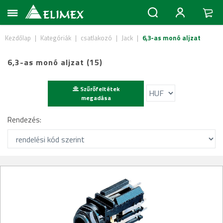
Kezdőlap
|
Kategóriák
|
csatlakozó
|
Jack
|
6,3-as monó aljzat
6,3-as monó aljzat (15)
Szűrőfeltétek
megadása
Rendezés: