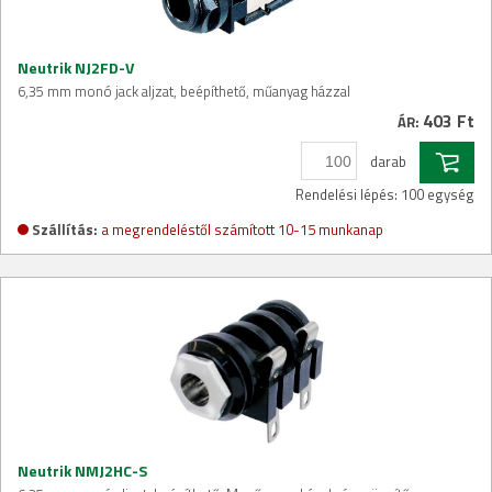
Neutrik NJ2FD-V
6,35 mm monó jack aljzat, beépíthető, műanyag házzal
403 Ft
ÁR:
darab
Rendelési lépés: 100 egység
Szállítás:
a megrendeléstől számított 10-15 munkanap
Neutrik NMJ2HC-S