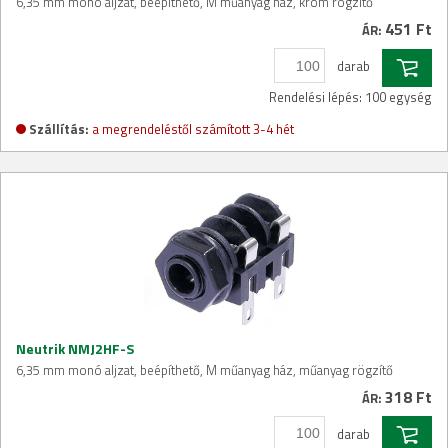
6,35 mm monó aljzat, beépíthető, M műanyag ház, króm rögzítő
451 Ft
ÁR:
darab
Rendelési lépés: 100 egység
Szállítás:
a megrendeléstől számított 3-4 hét
Neutrik NMJ2HF-S
6,35 mm monó aljzat, beépíthető, M műanyag ház, műanyag rögzítő
318 Ft
ÁR:
darab