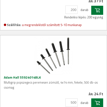
37 Ft
ÁR:
darab
Rendelési lépés: 200 egység
Szállítás:
a megrendeléstől számított 5-10 munkanap
Adam Hall 55924014BLK
Multigrip popszegecs peremesen zömülő, 4x14 mm, fekete, 500 db-os
csomag
24 Ft
ÁR:
darab