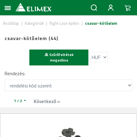
Kezdőlap
|
Kategóriák
|
flight case építés
|
csavar-kötőelem
csavar-kötőelem (44)
Szűrőfeltétek
megadása
Rendezés:
1 / 2
Következő »