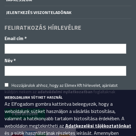
JELENTKEZÉS VISZONTELADÓNAK
FELIRATKOZÁS HÍRLEVÉLRE
*
Email cím
*
Név
Hozzájárulok ahhoz, hogy az Elimex Kft hírlevelet, ajánlatot
küldjön nekem az
adatvédelmi nyilatkozatban
foglaltaknak
WEBOLDALUNK SÜTIKET HASZNÁL
megfelelően.
Az Elfogadom gombra kattintva beleegyezik, hogy a
weboldalunk sütiket használjon a vásárlás biztosítása,
valamint a hatékonyabb tartalom biztosítása érdekében. A
weboldalon megtekintheti az
Adatkezelési tájékoztatónkat
és a sütik használatának részletes leírását. Amennyiben