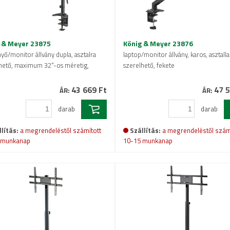
 & Meyer 23875
König & Meyer 23876
yő/monitor állvány dupla, asztalra
laptop/monitor állvány, karos, asztall
hető, maximum 32"-os méretig,
szerelhető, fekete
43 669 Ft
47 5
ÁR:
ÁR:
darab
darab
lítás:
a megrendeléstől számított
Szállítás:
a megrendeléstől szám
 munkanap
10-15 munkanap