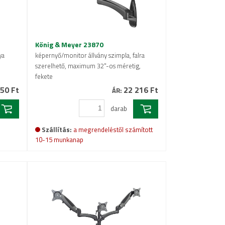
König & Meyer 23870
ya
képernyő/monitor állvány szimpla, falra
szerelhető, maximum 32"-os méretig,
fekete
50 Ft
22 216 Ft
ÁR:
darab
Szállítás:
a megrendeléstől számított
10-15 munkanap