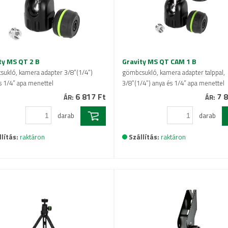
ty MS QT 2 B
Gravity MS QT CAM 1 B
ukló, kamera adapter 3/8”(1/4”)
gömbcsukló, kamera adapter talppal,
s 1/4” apa menettel
3/8”(1/4”) anya és 1/4” apa menettel
6 817 Ft
7 8
ÁR:
ÁR:
darab
darab
lítás:
raktáron
Szállítás:
raktáron