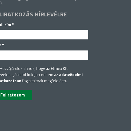
).
LIRATKOZÁS HÍRLEVÉLRE
*
il cím
*
v
Hozzájárulok ahhoz, hogy az Elimex Kft
evelet, ajánlatot küldjön nekem az
adatvédelmi
latkozatban
foglaltaknak megfelelően.