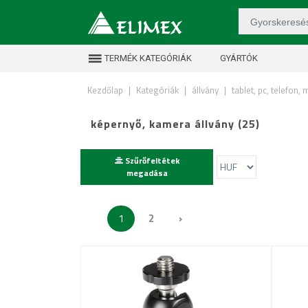
TERMÉK KATEGÓRIÁK
GYÁRTÓK
Kezdőlap
|
Kategóriák
|
állvány
|
tablet, pc, telefon,
képernyő, kamera állvány (25)
Szűrőfeltétek
megadása
1
2
›