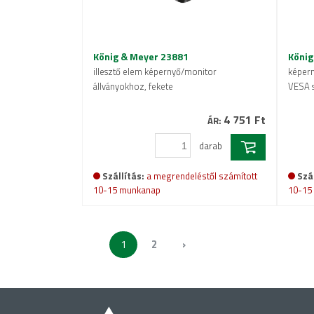
König & Meyer 23881
König
illesztő elem képernyő/monitor
képern
állványokhoz, fekete
VESA s
4 751 Ft
ÁR:
darab
Szállítás:
a megrendeléstől számított
Szál
10-15 munkanap
10-15
1
2
›