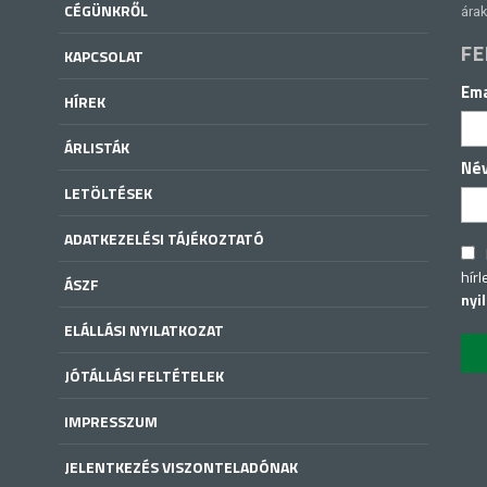
CÉGÜNKRŐL
árak
FE
KAPCSOLAT
Ema
HÍREK
ÁRLISTÁK
Né
LETÖLTÉSEK
ADATKEZELÉSI TÁJÉKOZTATÓ
hírl
ÁSZF
nyi
ELÁLLÁSI NYILATKOZAT
JÓTÁLLÁSI FELTÉTELEK
IMPRESSZUM
JELENTKEZÉS VISZONTELADÓNAK