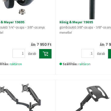
 & Meyer 19695
König & Meyer 19695
ukló 1/4"-os apa - 3/8"-os anya
gömbcsukló 3/8"-os apa - 3/8"-os an
el
menettel
7 950 Ft
7 9
ÁR:
ÁR:
darab
darab
lítás:
raktáron
Szállítás:
raktáron