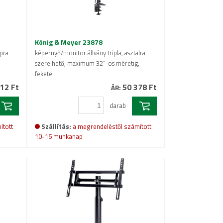
König & Meyer 23878
apra
képernyő/monitor állvány tripla, asztalra
szerelhető, maximum 32"-os méretig,
fekete
12 Ft
50 378 Ft
ÁR:
darab
ított
Szállítás:
a megrendeléstől számított
10-15 munkanap