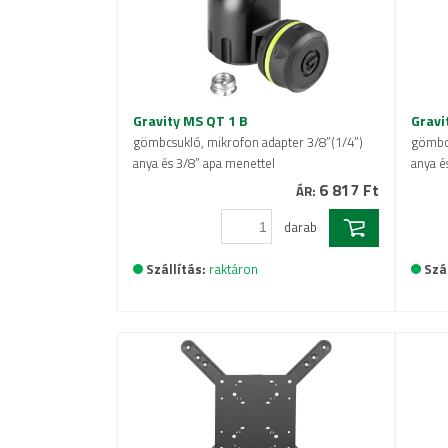
Gravity MS QT 1 B
Gravi
gömbcsukló, mikrofon adapter 3/8”(1/4”)
gömbcs
anya és 3/8” apa menettel
anya é
6 817 Ft
ÁR:
darab
Szállítás:
raktáron
Szál