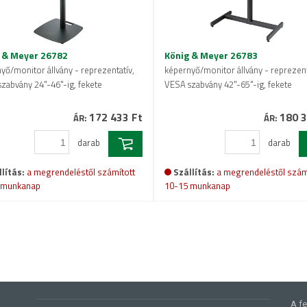
 & Meyer 26782
König & Meyer 26783
yő/monitor állvány - reprezentatív,
képernyő/monitor állvány - reprezent
zabvány 24"-46"-ig, fekete
VESA szabvány 42"-65"-ig, fekete
172 433 Ft
180 3
ÁR:
ÁR:
darab
darab
lítás:
a megrendeléstől számított
Szállítás:
a megrendeléstől szám
 munkanap
10-15 munkanap
A fe