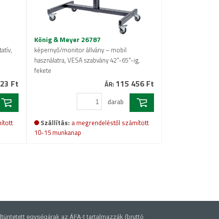
König & Meyer 26787
atív,
képernyő/monitor állvány – mobil
használatra, VESA szabvány 42"-65"-ig,
fekete
23 Ft
115 456 Ft
ÁR:
darab
ított
Szállítás:
a megrendeléstől számított
10-15 munkanap
ltüntetett egységárak az ÁFA-t tartalmazzák (bruttó