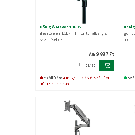
König & Meyer 19685
König
illesztő elem LCD/TFT monitor állványra
gömbcs
szereléséhez
menett
9 837 Ft
ÁR:
darab
Szállítás:
a megrendeléstől számított
Szál
10-15 munkanap