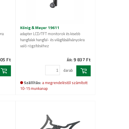
König & Meyer 19611
yra
adapter LCD/TFT monitorok és kisebb
hangfalak hangfal- és világításállványokra
való rögzítéséhez
05 Ft
9 837 Ft
ÁR:
darab
Szállítás:
a megrendeléstől számított
10-15 munkanap