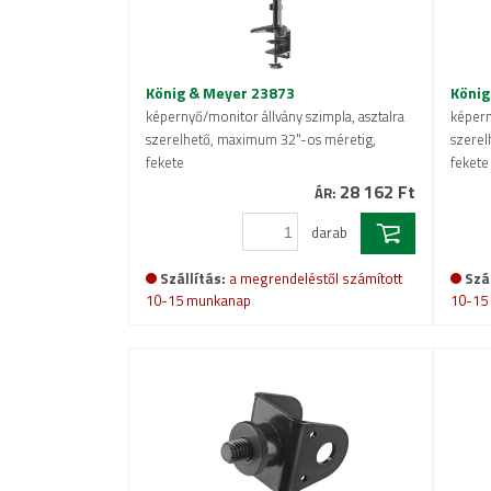
König & Meyer 23873
König
képernyő/monitor állvány szimpla, asztalra
képern
szerelhető, maximum 32"-os méretig,
szerel
fekete
fekete
28 162 Ft
ÁR:
darab
Szállítás:
a megrendeléstől számított
Szál
10-15 munkanap
10-15