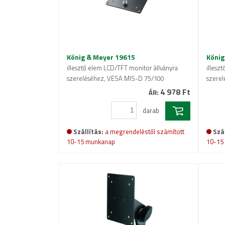
König & Meyer 19615
König
illesztő elem LCD/TFT monitor állványra
illesz
szereléséhez, VESA MIS-D 75/100
szerel
4 978 Ft
ÁR:
darab
Szállítás:
a megrendeléstől számított
Szál
10-15 munkanap
10-15