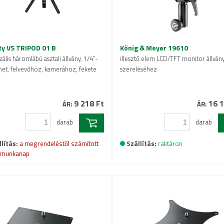
ty VS TRIPOD 01 B
König & Meyer 19610
ális háromlábú asztali állvány, 1/4”-
illesztő elem LCD/TFT monitor állván
et, felvevőhöz, kamerához, fekete
szereléséhez
9 218 Ft
16 1
ÁR:
ÁR:
darab
darab
lítás:
a megrendeléstől számított
Szállítás:
raktáron
 munkanap