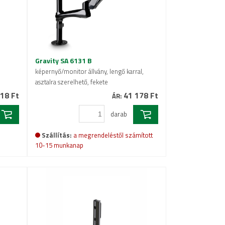
Gravity SA 6131 B
képernyő/monitor állvány, lengő karral,
asztalra szerelhető, fekete
18 Ft
41 178 Ft
ÁR:
darab
Szállítás:
a megrendeléstől számított
10-15 munkanap