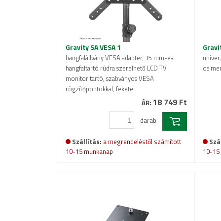
Gravity SA VESA 1
Gravi
hangfalállvány VESA adapter, 35 mm-es
univerz
hangfaltartó rúdra szerelhető LCD TV
os men
monitor tartó, szabványos VESA
rögzítőpontokkal, fekete
18 749 Ft
ÁR:
darab
Szállítás:
a megrendeléstől számított
Szál
10-15 munkanap
10-15