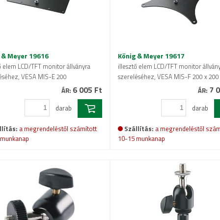
 & Meyer 19616
König & Meyer 19617
tő elem LCD/TFT monitor állványra
illesztő elem LCD/TFT monitor állván
éséhez, VESA MIS-E 200
szereléséhez, VESA MIS-F 200 x 200
6 005 Ft
7 0
ÁR:
ÁR:
darab
darab
lítás:
a megrendeléstől számított
Szállítás:
a megrendeléstől szám
 munkanap
10-15 munkanap