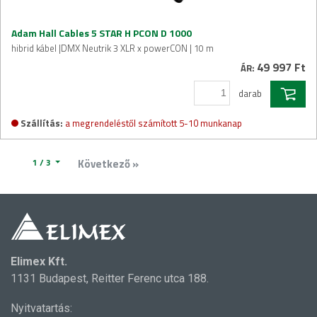
Adam Hall Cables 5 STAR H PCON D 1000
hibrid kábel |DMX Neutrik 3 XLR x powerCON | 10 m
49 997 Ft
ÁR:
darab
Szállítás:
a megrendeléstől számított 5-10 munkanap
1 / 3
Következő »
Elimex Kft.
1131 Budapest, Reitter Ferenc utca 188.
Nyitvatartás: