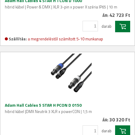
Adam Hall Cables 4 STAR H TCON D 1000
hibrid kábel | Power & DMX | XLR 3-pin x power X széria IP65 | 10 m
42 723 Ft
ÁR:
darab
Szállítás:
a megrendeléstől számított 5-10 munkanap
Adam Hall Cables 5 STAR H PCON D 0150
hibrid kábel |DMX Neutrik 3 XLR x powerCON | 1,5 m
30 320 Ft
ÁR:
darab