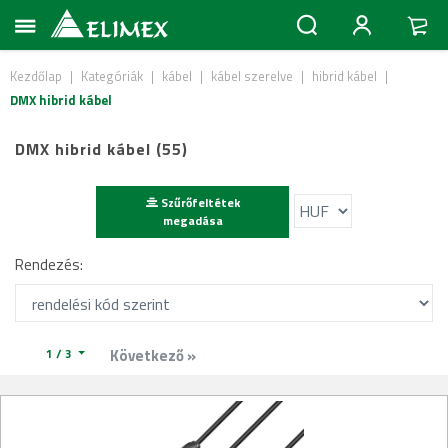
Kezdőlap
|
Kategóriák
|
kábel
|
kábel szerelve
|
hibrid kábel
|
DMX hibrid kábel
DMX hibrid kábel (55)
Szűrőfeltétek
megadása
Rendezés:
1 / 3
Következő »