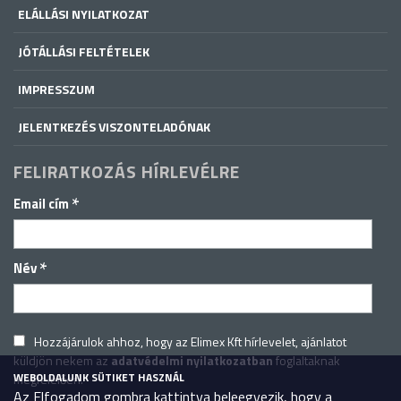
ELÁLLÁSI NYILATKOZAT
JÓTÁLLÁSI FELTÉTELEK
IMPRESSZUM
JELENTKEZÉS VISZONTELADÓNAK
FELIRATKOZÁS HÍRLEVÉLRE
*
Email cím
*
Név
Hozzájárulok ahhoz, hogy az Elimex Kft hírlevelet, ajánlatot
küldjön nekem az
adatvédelmi nyilatkozatban
foglaltaknak
WEBOLDALUNK SÜTIKET HASZNÁL
megfelelően.
Az Elfogadom gombra kattintva beleegyezik, hogy a