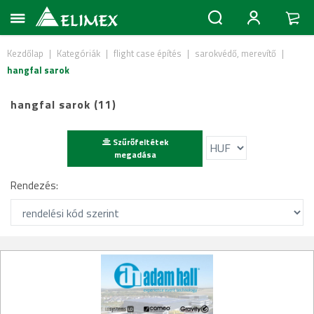
Kezdőlap
|
Kategóriák
|
flight case építés
|
sarokvédő, merevítő
|
hangfal sarok
hangfal sarok (11)
Szűrőfeltétek
megadása
Rendezés: