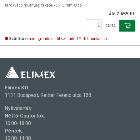
sarokvédő műanyag, fekete, 45x45 mm, 8 db
7 455 Ft
ÁR:
darab
Szállítás:
a megrendeléstől számított 5-10 munkanap
Elimex Kft.
1131 Budapest, Reitter Ferenc utca 188.
Nyitvatartás:
Hétfő-Csütörtök:
10:00-18:00
Péntek:
10:00-14:00