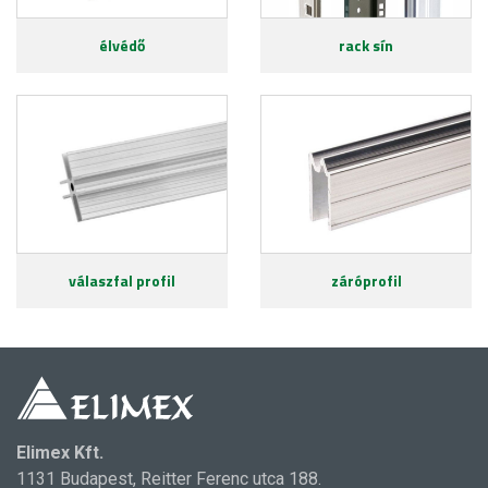
élvédő
rack sín
válaszfal profil
záróprofil
Elimex Kft.
1131 Budapest, Reitter Ferenc utca 188.