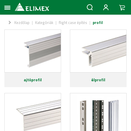
Kezdőlap
|
Kategóriák
|
flight case építés
|
profil
ajtóprofil
élprofil