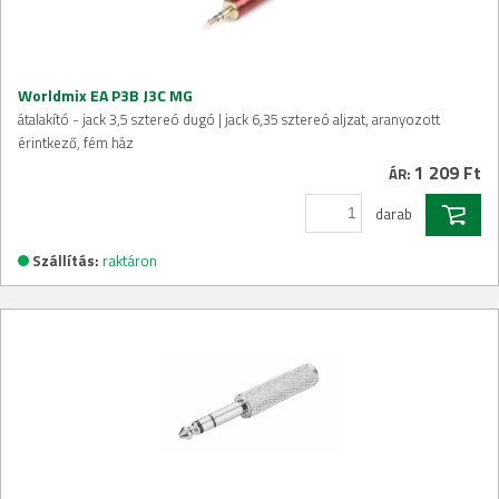
Worldmix EA P3B J3C MG
átalakító - jack 3,5 sztereó dugó | jack 6,35 sztereó aljzat, aranyozott
érintkező, fém ház
1 209 Ft
ÁR:
darab
Szállítás:
raktáron