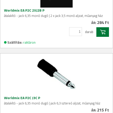
Worldmix EA P2C 2XJ2B P
átalakító - jack 6,35 monó dugó | 2 x jack 3,5 monó aljzat, műanyag ház
284 Ft
ÁR:
darab
Szállítás:
raktáron
Worldmix EA P2C J3C P
átalakító - jack 6,35 monó dugó | jack 6,3 sztereó aljzat, műanyag ház
215 Ft
ÁR: