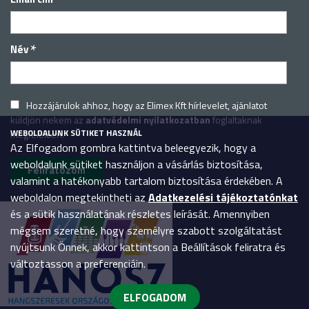
*
*
Név
Hozzájárulok ahhoz, hogy az Elimex Kft hírlevelet, ajánlatot
küldjön nekem az
adatvédelmi nyilatkozatban
foglaltaknak
WEBOLDALUNK SÜTIKET HASZNÁL
megfelelően.
Az Elfogadom gombra kattintva beleegyezik, hogy a
weboldalunk sütiket használjon a vásárlás biztosítása,
valamint a hatékonyabb tartalom biztosítása érdekében. A
weboldalon megtekintheti az
Adatkezelési tájékoztatónkat
és a sütik használatának részletes leírását. Amennyiben
mégsem szeretné, hogy személyre szabott szolgáltatást
nyújtsunk Önnek, akkor kattintson a Beállítások feliratra és
változtasson a preferenciáin.
ELFOGADOM