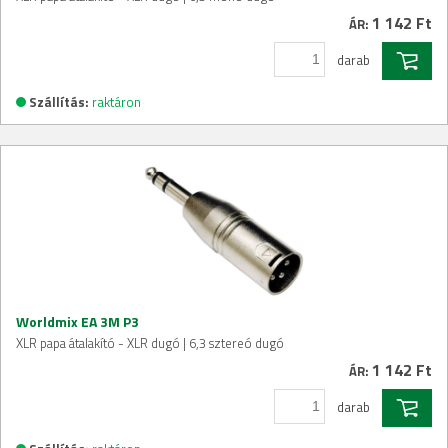
1 142 Ft
ÁR:
darab
Szállítás:
raktáron
Worldmix EA 3M P3
XLR papa átalakító - XLR dugó | 6,3 sztereó dugó
1 142 Ft
ÁR:
darab