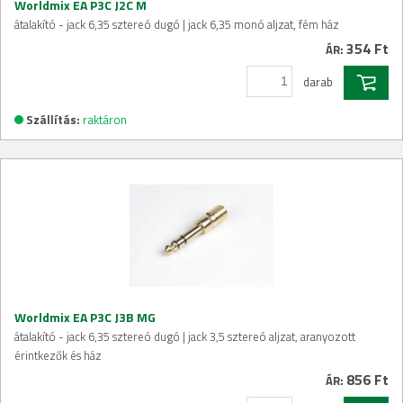
Worldmix EA P3C J2C M
átalakító - jack 6,35 sztereó dugó | jack 6,35 monó aljzat, fém ház
354 Ft
ÁR:
darab
Szállítás:
raktáron
Worldmix EA P3C J3B MG
átalakító - jack 6,35 sztereó dugó | jack 3,5 sztereó aljzat, aranyozott
érintkezők és ház
856 Ft
ÁR: