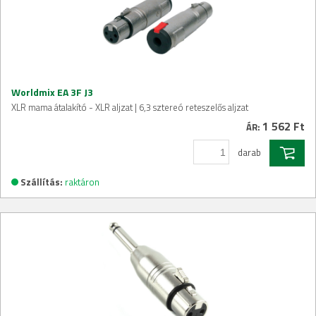
Worldmix EA 3F J3
XLR mama átalakító - XLR aljzat | 6,3 sztereó reteszelős aljzat
1 562 Ft
ÁR:
darab
Szállítás:
raktáron