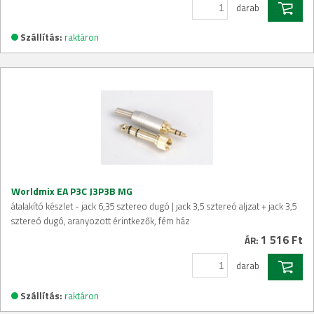
darab
Szállítás:
raktáron
Worldmix EA P3C J3P3B MG
átalakító készlet - jack 6,35 sztereo dugó | jack 3,5 sztereó aljzat + jack 3,5
sztereó dugó, aranyozott érintkezők, fém ház
1 516 Ft
ÁR:
darab
Szállítás:
raktáron