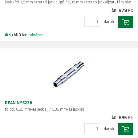
átalakító 3,5 mm sztereó jack dugó / 6,35 mm sztereo jack aljzat , fém ház
979 Ft
ÁR:
darab
Szállítás:
raktáron
REAN NYS238
toldó, 6,35 mm-as jack alj / 6,35 mm-as jack alj
895 Ft
ÁR:
darab