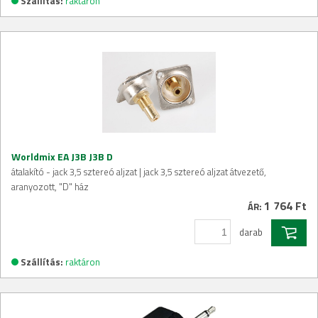
Szállítás:
raktáron
Worldmix EA J3B J3B D
átalakító - jack 3,5 sztereó aljzat | jack 3,5 sztereó aljzat átvezető,
aranyozott, "D" ház
1 764 Ft
ÁR:
darab
Szállítás:
raktáron