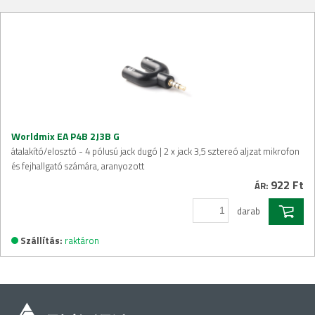
Worldmix EA P4B 2J3B G
átalakító/elosztó - 4 pólusú jack dugó | 2 x jack 3,5 sztereó aljzat mikrofon
és fejhallgató számára, aranyozott
922 Ft
ÁR:
darab
Szállítás:
raktáron