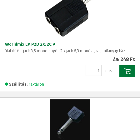
Worldmix EA P2B 2XJ2C P
átalakító - jack 3,5 mono dugó | 2 x jack 6,3 monó aljzat, műanyag ház
248 Ft
ÁR:
darab
Szállítás:
raktáron