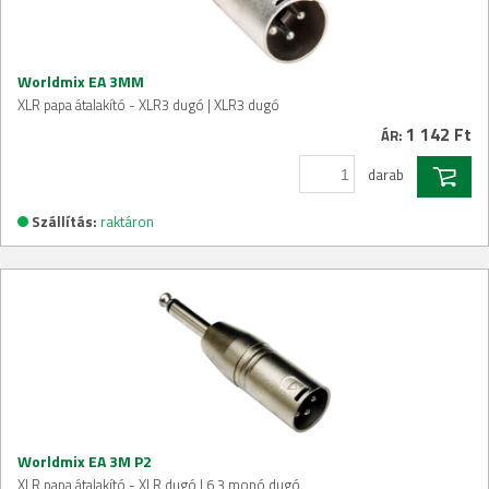
Worldmix EA 3MM
XLR papa átalakító - XLR3 dugó | XLR3 dugó
1 142 Ft
ÁR:
darab
Szállítás:
raktáron
Worldmix EA 3M P2
XLR papa átalakító - XLR dugó | 6,3 monó dugó