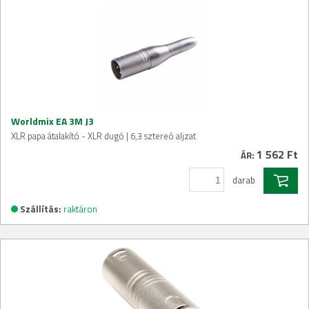
Worldmix EA 3M J3
XLR papa átalakító - XLR dugó | 6,3 sztereó aljzat
1 562 Ft
ÁR:
darab
Szállítás:
raktáron