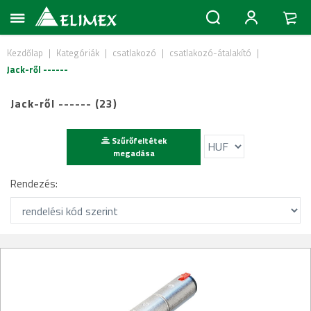
Kezdőlap
|
Kategóriák
|
csatlakozó
|
csatlakozó-átalakító
|
Jack-ről ------
Jack-ről ------ (23)
Szűrőfeltétek
megadása
Rendezés: