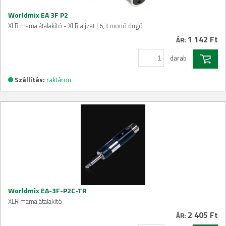
Worldmix EA 3F P2
XLR mama átalakító - XLR aljzat | 6,3 monó dugó
1 142 Ft
ÁR:
darab
Szállítás:
raktáron
Worldmix EA-3F-P2C-TR
XLR mama átalakító
2 405 Ft
ÁR: