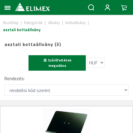
Kezdőlap
|
Kategóriák
|
állvány
|
kottaállvány
|
asztali kottaállvány
asztali kottaállvány (3)
Szűrőfeltétek
megadása
Rendezés: