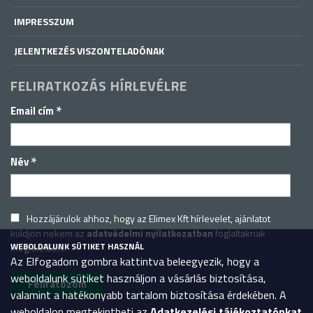
IMPRESSZUM
JELENTKEZÉS VISZONTELADÓNAK
FELIRATKOZÁS HÍRLEVÉLRE
*
Email cím
*
Név
Hozzájárulok ahhoz, hogy az Elimex Kft hírlevelet, ajánlatot
küldjön nekem az
adatvédelmi nyilatkozatban
foglaltaknak
WEBOLDALUNK SÜTIKET HASZNÁL
megfelelően.
Az Elfogadom gombra kattintva beleegyezik, hogy a
weboldalunk sütiket használjon a vásárlás biztosítása,
valamint a hatékonyabb tartalom biztosítása érdekében. A
weboldalon megtekintheti az
Adatkezelési tájékoztatónkat