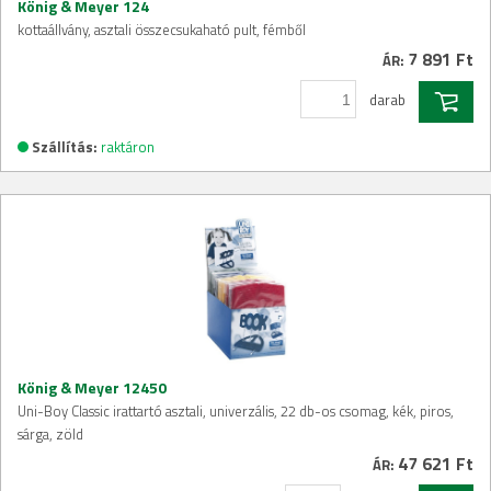
König & Meyer 124
kottaállvány, asztali összecsukaható pult, fémből
7 891 Ft
ÁR:
darab
Szállítás:
raktáron
König & Meyer 12450
Uni-Boy Classic irattartó asztali, univerzális, 22 db-os csomag, kék, piros,
sárga, zöld
47 621 Ft
ÁR: