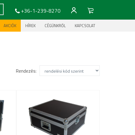
+36-1-239-8270
AKCIÓK
HÍREK
CÉGÜNKRŐL
KAPCSOLAT
Rendezés: