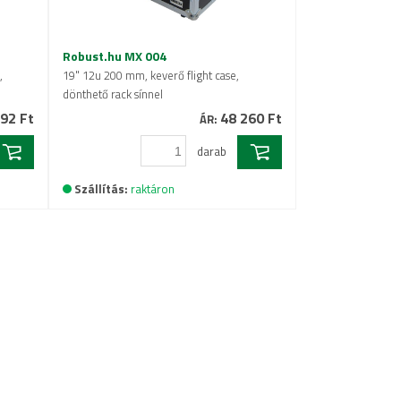
Robust.hu MX 004
,
19" 12u 200 mm, keverő flight case,
dönthető rack sínnel
92 Ft
48 260 Ft
ÁR:
darab
Szállítás:
raktáron