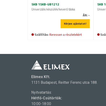
SKB 1SKB-UB1212
SKB 
Univerzális készülék/keverő táska
Univer
ÁR:
-
Kérjen ajánlatot!
Szállítás:
Keressen a részletekért
Szál
Elimex Kft.
1131 Budapest, Reitter Ferenc utca 188.
Nyitvatartás:
Hétfő-Csütörtök:
10:00-18:00