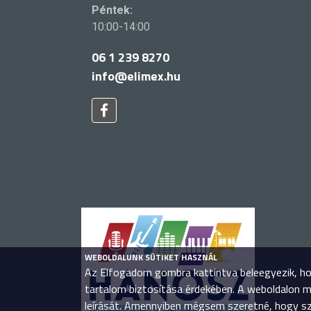
Péntek:
10:00-14:00
06 1 239 8270
info@elimex.hu
WEBOLDALUNK SÜTIKET HASZNÁL
Az Elfogadom gombra kattintva beleegyezik, hog
tartalom biztosítása érdekében. A weboldalon 
leírását. Amennyiben mégsem szeretné, hogy sze