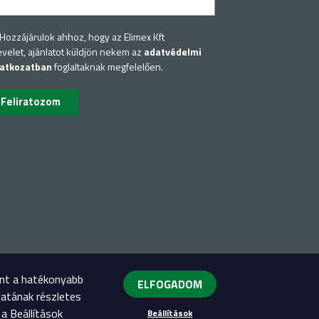
Hozzájárulok ahhoz, hogy az Elimex Kft
evelet, ajánlatot küldjön nekem az
adatvédelmi
latkozatban
foglaltaknak megfelelően.
int a hatékonyabb
ELFOGADOM
latának részletes
a Beállítások
Beállítások