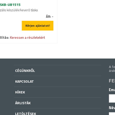
1SKB-UB1515
zális készülék/keverő táska
ÁR:
-
Kérjen ajánlatot!
lítás:
Keressen a részletekért
A fe
CÉGÜNKRŐL
árak
FE
KAPCSOLAT
Ema
HÍREK
ÁRLISTÁK
Né
LETÖLTÉSEK