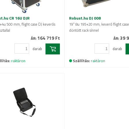
t.hu CR 16U DJR
Robust.hu DJ 008
+4u 500 mm, flight case DJ keverős
19" 8u 195+20 mm, keverő flight case
sztallal
döntött rack sínnel
164 719 Ft
39 9
ÁR:
ÁR:
darab
darab
lítás:
raktáron
Szállítás:
raktáron