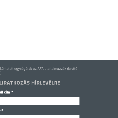
ltüntetett egységárak az ÁFA-t tartalmazzák (bruttó
).
LIRATKOZÁS HÍRLEVÉLRE
*
il cím
*
v