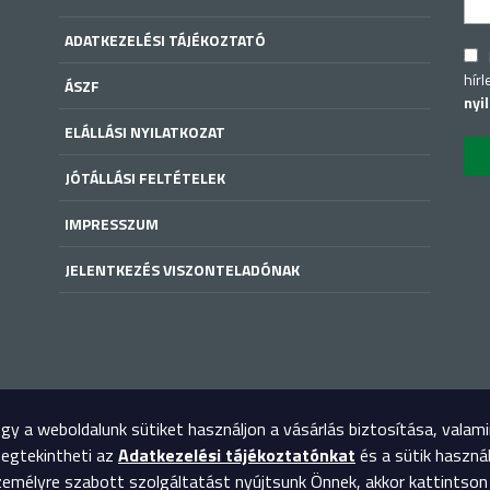
ADATKEZELÉSI TÁJÉKOZTATÓ
hírl
ÁSZF
nyi
ELÁLLÁSI NYILATKOZAT
JÓTÁLLÁSI FELTÉTELEK
IMPRESSZUM
JELENTKEZÉS VISZONTELADÓNAK
y a weboldalunk sütiket használjon a vásárlás biztosítása, valam
megtekintheti az
Adatkezelési tájékoztatónkat
és a sütik haszná
mélyre szabott szolgáltatást nyújtsunk Önnek, akkor kattintson 