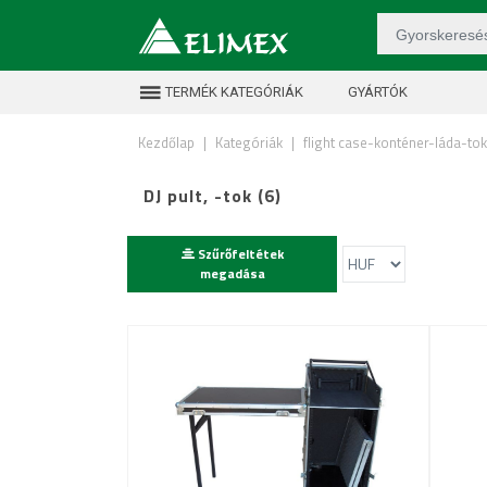
TERMÉK KATEGÓRIÁK
GYÁRTÓK
Kezdőlap
|
Kategóriák
|
flight case-konténer-láda-tok
DJ pult, -tok (6)
Szűrőfeltétek
megadása