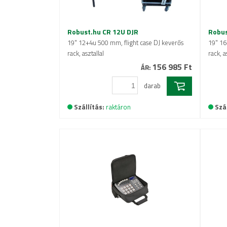
Robust.hu CR 12U DJR
Robus
19" 12+4u 500 mm, flight case DJ keverős
19" 16
rack, asztallal
rack, a
156 985 Ft
ÁR:
darab
Szállítás:
raktáron
Szál