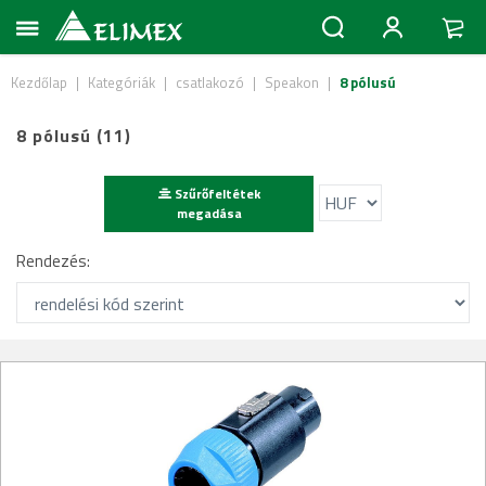
Kezdőlap
|
Kategóriák
|
csatlakozó
|
Speakon
|
8 pólusú
8 pólusú (11)
Szűrőfeltétek
megadása
Rendezés: