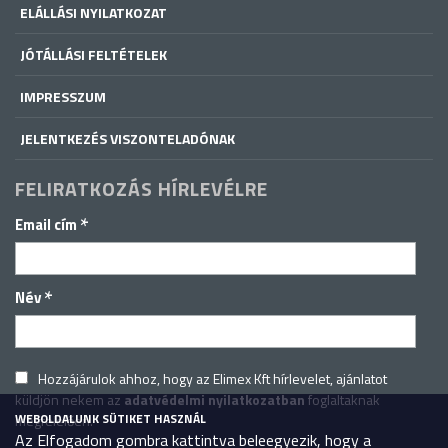
ELÁLLÁSI NYILATKOZAT
JÓTÁLLÁSI FELTÉTELEK
IMPRESSZUM
JELENTKEZÉS VISZONTELADÓNAK
FELIRATKOZÁS HÍRLEVÉLRE
*
Email cím
*
Név
Hozzájárulok ahhoz, hogy az Elimex Kft hírlevelet, ajánlatot
küldjön nekem az
adatvédelmi nyilatkozatban
foglaltaknak
WEBOLDALUNK SÜTIKET HASZNÁL
megfelelően.
Az Elfogadom gombra kattintva beleegyezik, hogy a