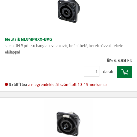
Neutrik NL8MPRXX-BAG
speakON 8 pólusú hangfal csatlakozó, beépíthető, kerek házzal, fekete
előlappal
4 498 Ft
ÁR:
darab
Szállítás:
a megrendeléstől számított 10-15 munkanap