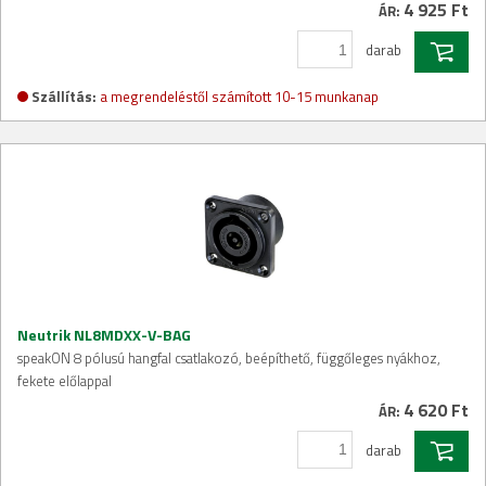
4 925 Ft
ÁR:
darab
Szállítás:
a megrendeléstől számított 10-15 munkanap
Neutrik NL8MDXX-V-BAG
speakON 8 pólusú hangfal csatlakozó, beépíthető, függőleges nyákhoz,
fekete előlappal
4 620 Ft
ÁR:
darab