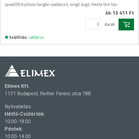
speakON 8 pólusú hangfal csatlakozó, lengő dugó, fekete fém ház
13 411 Ft
ÁR:
darab
Szállítás:
raktáron
Elimex Kft.
1131 Budapest, Reitter Ferenc utca 188.
Nyitvatartás:
Hétfő-Csütörtök:
10:00-18:00
Péntek:
10:00-14:00