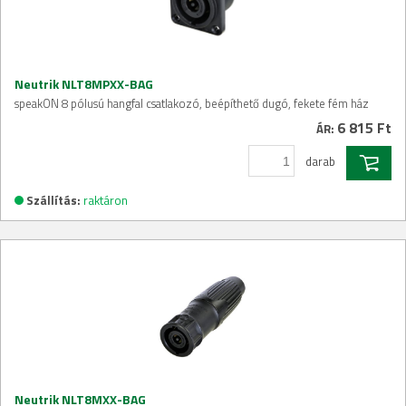
Neutrik NLT8MPXX-BAG
speakON 8 pólusú hangfal csatlakozó, beépíthető dugó, fekete fém ház
6 815 Ft
ÁR:
darab
Szállítás:
raktáron
Neutrik NLT8MXX-BAG