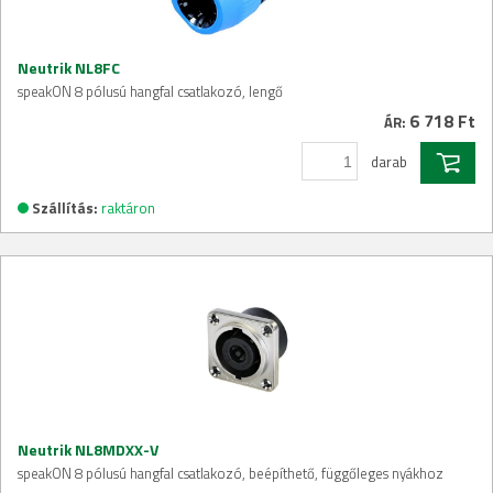
Neutrik NL8FC
speakON 8 pólusú hangfal csatlakozó, lengő
6 718 Ft
ÁR:
darab
Szállítás:
raktáron
Neutrik NL8MDXX-V
speakON 8 pólusú hangfal csatlakozó, beépíthető, függőleges nyákhoz