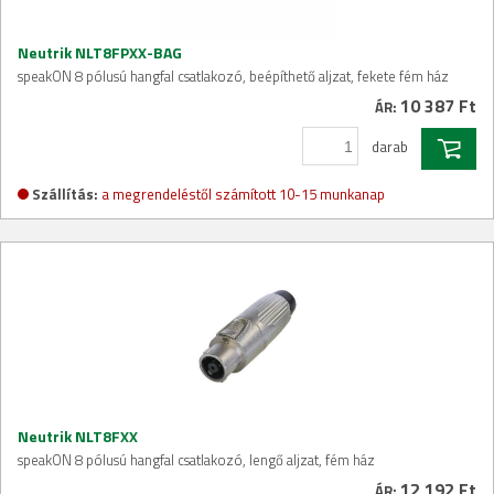
Neutrik NLT8FPXX-BAG
speakON 8 pólusú hangfal csatlakozó, beépíthető aljzat, fekete fém ház
10 387 Ft
ÁR:
darab
Szállítás:
a megrendeléstől számított 10-15 munkanap
Neutrik NLT8FXX
speakON 8 pólusú hangfal csatlakozó, lengő aljzat, fém ház
12 192 Ft
ÁR: