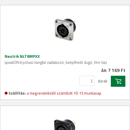
Neutrik NLT8MPXX
speakON 8 pólusú hangfal csatlakozó, beépíthető dugó, fém ház
7 169 Ft
ÁR:
darab
Szállítás:
a megrendeléstől számított 10-15 munkanap