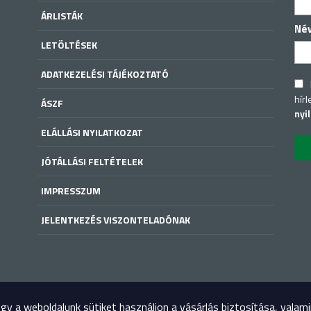
ÁRLISTÁK
Né
LETÖLTÉSEK
ADATKEZELÉSI TÁJÉKOZTATÓ
hírl
ÁSZF
nyi
ELÁLLÁSI NYILATKOZAT
JÓTÁLLÁSI FELTÉTELEK
IMPRESSZUM
JELENTKEZÉS VISZONTELADÓNAK
y a weboldalunk sütiket használjon a vásárlás biztosítása, valam