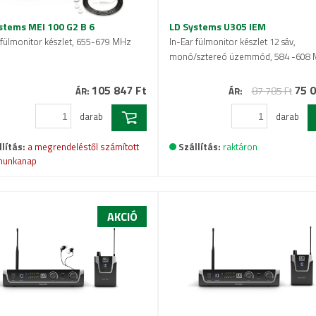
stems MEI 100 G2 B 6
LD Systems U305 IEM
 fülmonitor készlet, 655-679 MHz
In-Ear fülmonitor készlet 12 sáv,
monó/sztereó üzemmód, 584 -608
105 847 Ft
75 0
87 785 Ft
ÁR:
ÁR:
darab
darab
lítás:
a megrendeléstől számított
Szállítás:
raktáron
munkanap
AKCIÓ