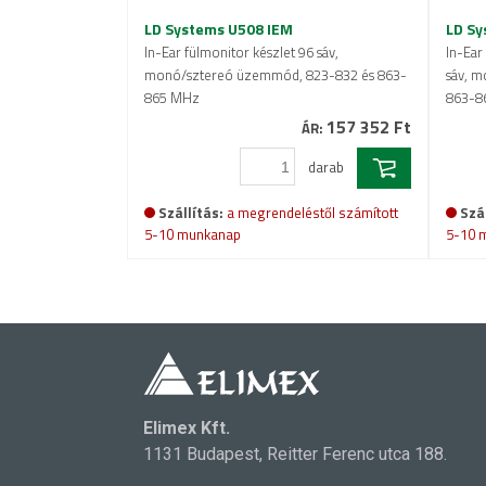
LD Systems U508 IEM
LD Sy
In-Ear fülmonitor készlet 96 sáv,
In-Ear
monó/sztereó üzemmód, 823-832 és 863-
sáv, 
865 MHz
863-8
157 352 Ft
ÁR:
darab
Szállítás:
a megrendeléstől számított
Szál
5-10 munkanap
5-10 
Elimex Kft.
1131 Budapest, Reitter Ferenc utca 188.