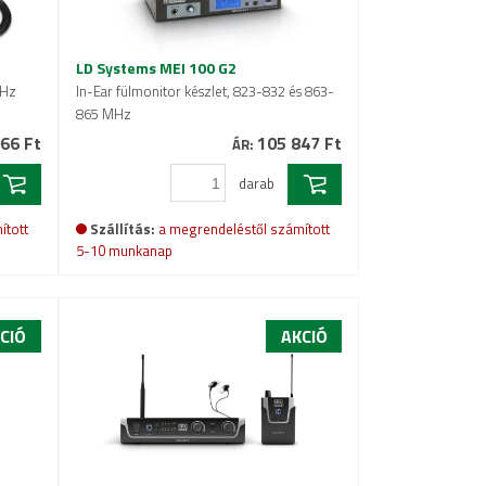
LD Systems MEI 100 G2
MHz
In-Ear fülmonitor készlet, 823-832 és 863-
865 MHz
66 Ft
105 847 Ft
ÁR:
darab
ított
Szállítás:
a megrendeléstől számított
5-10 munkanap
CIÓ
AKCIÓ