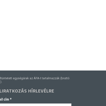
ltüntetett egységárak az ÁFA-t tartalmazzák (bruttó
).
LIRATKOZÁS HÍRLEVÉLRE
*
il cím