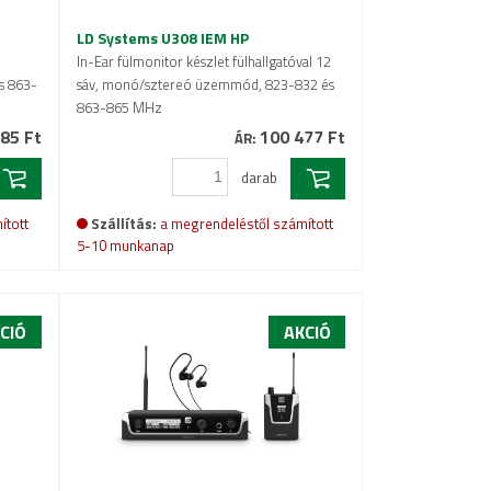
LD Systems U308 IEM HP
In-Ear fülmonitor készlet fülhallgatóval 12
s 863-
sáv, monó/sztereó üzemmód, 823-832 és
863-865 MHz
85 Ft
100 477 Ft
ÁR:
darab
ított
Szállítás:
a megrendeléstől számított
5-10 munkanap
CIÓ
AKCIÓ