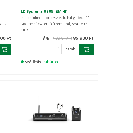
LD Systems U305 IEM HP
In-Ear fülmonitor készlet fülhallgatóval 12
 MHz
sáv, monó/sztereó üzemmód, 584 -608
MHz
00 Ft
85 900 Ft
100 477 Ft
ÁR:
darab
Szállítás:
raktáron