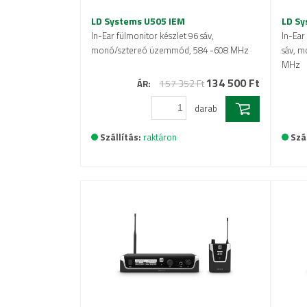
LD Systems U505 IEM
LD Sy
In-Ear fülmonitor készlet 96 sáv,
In-Ear
monó/sztereó üzemmód, 584 -608 MHz
sáv, 
MHz
134 500 Ft
157 352 Ft
ÁR:
darab
Szállítás:
raktáron
Szál