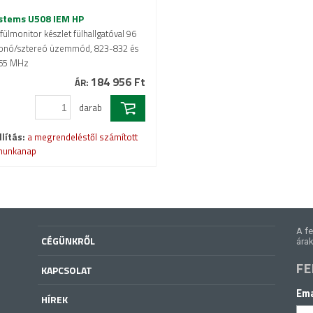
stems U508 IEM HP
 fülmonitor készlet fülhallgatóval 96
monó/sztereó üzemmód, 823-832 és
65 MHz
184 956 Ft
ÁR:
darab
lítás:
a megrendeléstől számított
munkanap
A fe
CÉGÜNKRŐL
árak
FE
KAPCSOLAT
Ema
HÍREK