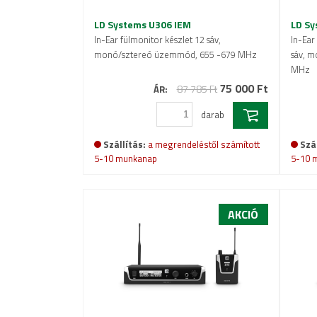
LD Systems U306 IEM
LD Sy
In-Ear fülmonitor készlet 12 sáv,
In-Ear
monó/sztereó üzemmód, 655 -679 MHz
sáv, 
MHz
75 000 Ft
87 785 Ft
ÁR:
darab
Szállítás:
a megrendeléstől számított
Szál
5-10 munkanap
5-10 
AKCIÓ