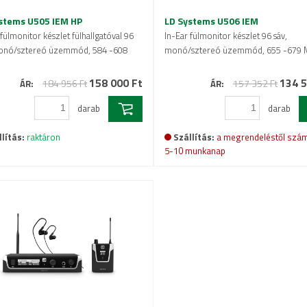
stems U505 IEM HP
LD Systems U506 IEM
 fülmonitor készlet fülhallgatóval 96
In-Ear fülmonitor készlet 96 sáv,
monó/sztereó üzemmód, 584 -608
monó/sztereó üzemmód, 655 -679
158 000 Ft
134 5
184 956 Ft
157 352 Ft
ÁR:
ÁR:
darab
darab
lítás:
raktáron
Szállítás:
a megrendeléstől szám
5-10 munkanap