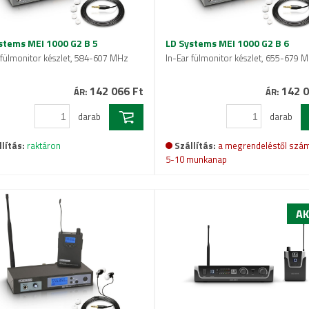
stems MEI 1000 G2 B 5
LD Systems MEI 1000 G2 B 6
 fülmonitor készlet, 584-607 MHz
In-Ear fülmonitor készlet, 655-679 
142 066 Ft
142 0
ÁR:
ÁR:
darab
darab
lítás:
raktáron
Szállítás:
a megrendeléstől szám
5-10 munkanap
AK