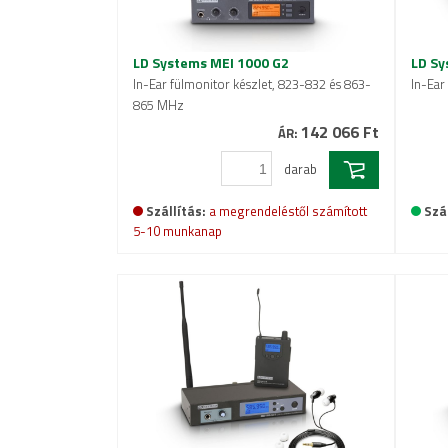
LD Systems MEI 1000 G2
LD Sy
In-Ear fülmonitor készlet, 823-832 és 863-
In-Ear
865 MHz
142 066 Ft
ÁR:
darab
Szállítás:
a megrendeléstől számított
Szál
5-10 munkanap