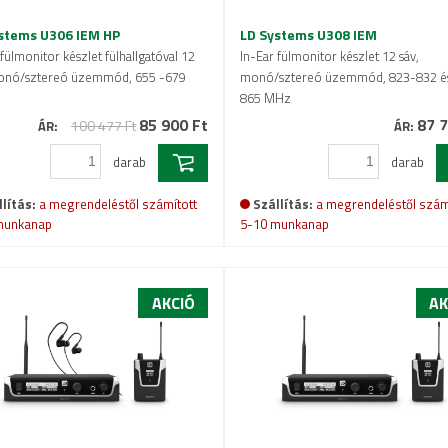
stems U306 IEM HP
LD Systems U308 IEM
 fülmonitor készlet fülhallgatóval 12
In-Ear fülmonitor készlet 12 sáv,
monó/sztereó üzemmód, 655 -679
monó/sztereó üzemmód, 823-832 é
865 MHz
85 900 Ft
87 7
100 477 Ft
ÁR:
ÁR:
darab
darab
lítás:
a megrendeléstől számított
Szállítás:
a megrendeléstől szám
munkanap
5-10 munkanap
AKCIÓ
AK