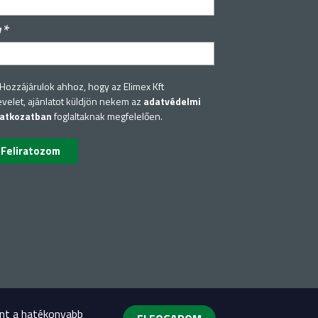
*
v
Hozzájárulok ahhoz, hogy az Elimex Kft
evelet, ajánlatot küldjön nekem az
adatvédelmi
latkozatban
foglaltaknak megfelelően.
int a hatékonyabb