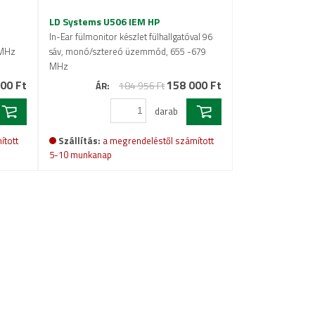
LD Systems U506 IEM HP
In-Ear fülmonitor készlet fülhallgatóval 96
 MHz
sáv, monó/sztereó üzemmód, 655 -679
MHz
00 Ft
158 000 Ft
184 956 Ft
ÁR:
darab
ított
Szállítás:
a megrendeléstől számított
5-10 munkanap