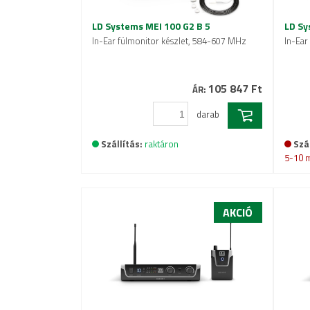
LD Systems MEI 100 G2 B 5
LD Sy
In-Ear fülmonitor készlet, 584-607 MHz
In-Ear
105 847 Ft
ÁR:
darab
Szállítás:
raktáron
Szál
5-10 
AKCIÓ