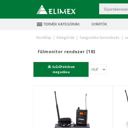
TERMÉK KATEGÓRIÁK
GYÁRTÓK
Kezdőlap
|
Kategóriák
|
hangosítási berendezés
|
v
fülmonitor rendszer (18)
Szűrőfeltétek
megadása