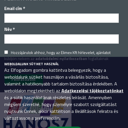
*
Email cím
*
Név
Hozzájárulok ahhoz, hogy az Elimex Kft hírlevelet, ajánlatot
küldjön nekem az
adatvédelmi nyilatkozatban
foglaltaknak
WEBOLDALUNK SÜTIKET HASZNÁL
megfelelően.
Az Elfogadom gombra kattintva beleegyezik, hogy a
weboldalunk sütiket használjon a vásárlás biztosítása,
valamint a hatékonyabb tartalom biztosítása érdekében. A
weboldalon megtekintheti az
Adatkezelési tájékoztatónkat
és a sütik használatának részletes leírását. Amennyiben
mégsem szeretné, hogy személyre szabott szolgáltatást
nyújtsunk Önnek, akkor kattintson a Beállítások feliratra és
változtasson a preferenciáin.