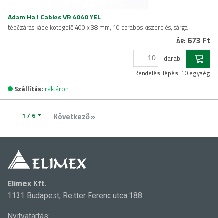
Adam Hall Cables VR 4040 YEL
tépőzáras kábelkötegelő 400 x 38 mm, 10 darabos kiszerelés, sárga
673 Ft
ÁR:
darab
Rendelési lépés: 10 egység
Szállítás:
raktáron
1 / 6
Következő »
Elimex Kft.
1131 Budapest, Reitter Ferenc utca 188.
Nyitvatartás: