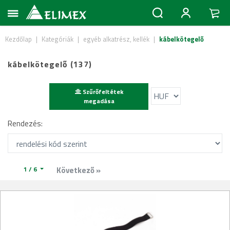
Kezdőlap
|
Kategóriák
|
egyéb alkatrész, kellék
|
kábelkötegelő
kábelkötegelő (137)
Szűrőfeltétek
megadása
Rendezés:
1 / 6
Következő »