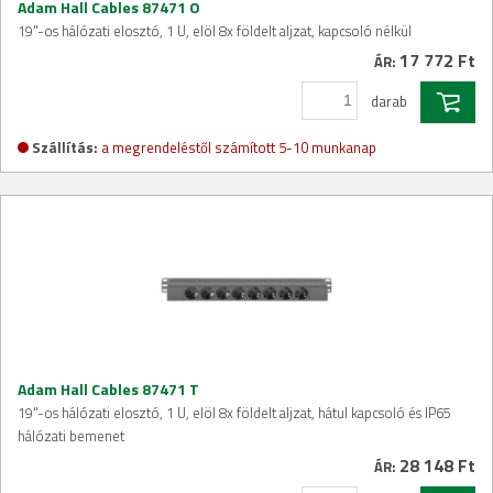
Adam Hall Cables 87471 O
19"-os hálózati elosztó, 1 U, elöl 8x földelt aljzat, kapcsoló nélkül
17 772 Ft
ÁR:
darab
Szállítás:
a megrendeléstől számított 5-10 munkanap
Adam Hall Cables 87471 T
19"-os hálózati elosztó, 1 U, elöl 8x földelt aljzat, hátul kapcsoló és IP65
hálózati bemenet
28 148 Ft
ÁR: