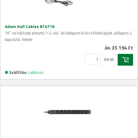
Adam Hall Cables 874716
19"-os hálózati elosztó 1 U, elő- és hátlapon 8-8 x földelt aljzat, előlapon 2
kapcsoló, fekete
35 194 Ft
ÁR:
darab
Szállítás:
raktáron