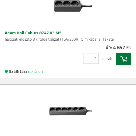
Adam Hall Cables 8747 X3 M5
hálózati elosztó 3 x földelt aljzat (16A/250V), 5 m kábellel, fekete
4 657 Ft
ÁR:
darab
Szállítás:
raktáron