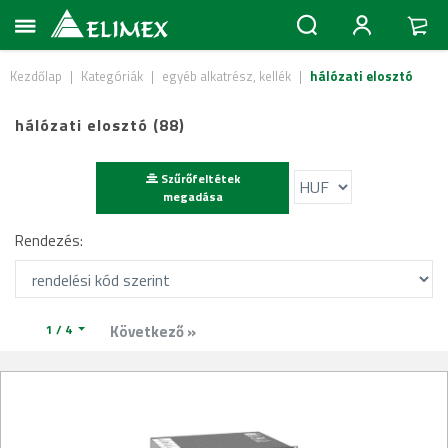
Kezdőlap
|
Kategóriák
|
egyéb alkatrész, kellék
|
hálózati elosztó
hálózati elosztó (88)
Szűrőfeltétek
megadása
Rendezés:
1 / 4
Következő »