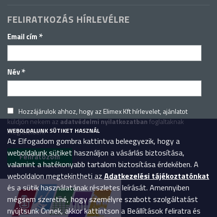
FELIRATKOZÁS HÍRLEVÉLRE
*
Email cím
*
Név
Hozzájárulok ahhoz, hogy az Elimex Kft hírlevelet, ajánlatot
küldjön nekem az
adatvédelmi nyilatkozatban
foglaltaknak
WEBOLDALUNK SÜTIKET HASZNÁL
megfelelően.
Az Elfogadom gombra kattintva beleegyezik, hogy a
weboldalunk sütiket használjon a vásárlás biztosítása,
valamint a hatékonyabb tartalom biztosítása érdekében. A
weboldalon megtekintheti az
Adatkezelési tájékoztatónkat
és a sütik használatának részletes leírását. Amennyiben
mégsem szeretné, hogy személyre szabott szolgáltatást
nyújtsunk Önnek, akkor kattintson a Beállítások feliratra és