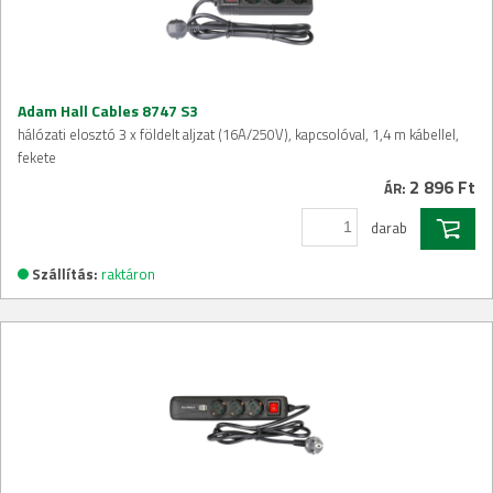
Adam Hall Cables 8747 S3
hálózati elosztó 3 x földelt aljzat (16A/250V), kapcsolóval, 1,4 m kábellel,
fekete
2 896 Ft
ÁR:
darab
Szállítás:
raktáron