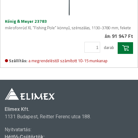
König & Meyer 23783
mikrofonrúd XL "Fishing Pole" könnyű, szénszálas, 1130-3780 mm, fekete
91 947 Ft
ÁR:
darab
Szállítás:
a megrendeléstől számított 10-15 munkanap
Elimex Kft.
1131 Budapest, Reitter Ferenc utca 188.
Nyitvatartás:
Hétfő-Csütörtök: