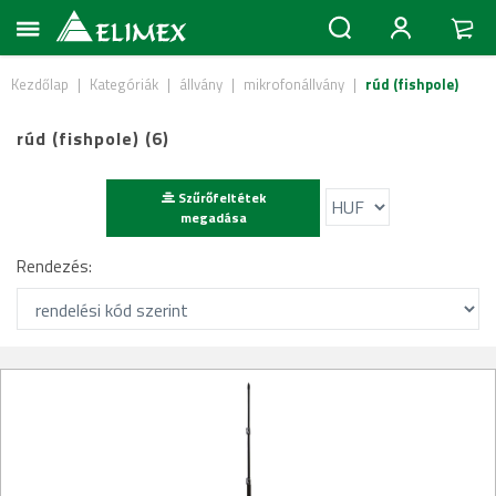
Kezdőlap
|
Kategóriák
|
állvány
|
mikrofonállvány
|
rúd (fishpole)
rúd (fishpole) (6)
Szűrőfeltétek
megadása
Rendezés: