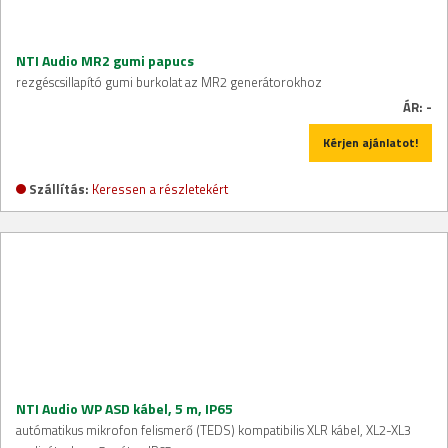
NTI Audio MR2 gumi papucs
rezgéscsillapító gumi burkolat az MR2 generátorokhoz
ÁR:
-
Kérjen ajánlatot!
Szállítás:
Keressen a részletekért
NTI Audio WP ASD kábel, 5 m, IP65
autómatikus mikrofon felismerő (TEDS) kompatibilis XLR kábel, XL2-XL3