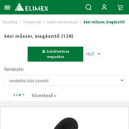
Kezdőlap
|
Kategóriák
|
audió mérőműszer
|
kézi műszer, kiegészítő
kézi műszer, kiegészítő (128)
Szűrőfeltétek
megadása
Rendezés:
1 / 6
Következő »