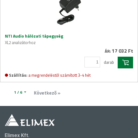
NTI Audio hálózati tápegység
XL2 analizátorhoz
17 032 Ft
ÁR:
darab
Szállítás:
a megrendeléstől számított 3-4 hét
1 / 6
Következő »
Elimex Kft.