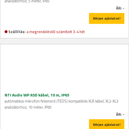
analizátorhoz, 5 méter, IP65
ÁR:
-
Kérjen ajánlatot!
Szállítás:
a megrendeléstől számított 3-4 hét
NTI Audio WP ASD kábel, 10 m, IP65
autómatikus mikrofon felismerő (TEDS) kompatibilis XLR kábel, XL2-XL3
analizátorhoz, 10 méter, IP65
ÁR:
-
Kérjen ajánlatot!