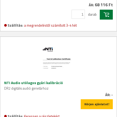
68 116 Ft
ÁR:
darab
Szállítás:
a megrendeléstől számított 3-4 hét
NTI Audio utólagos gyári kalibráció
DR2 digitális audió genetárhoz
ÁR:
-
Kérjen ajánlatot!
Szállítás:
Keressen a részletekért