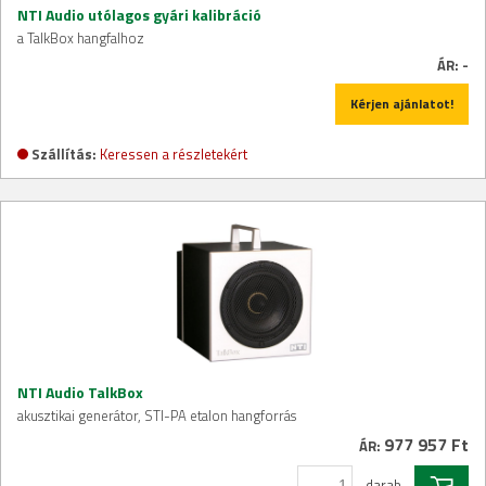
NTI Audio utólagos gyári kalibráció
a TalkBox hangfalhoz
ÁR:
-
Kérjen ajánlatot!
Szállítás:
Keressen a részletekért
NTI Audio TalkBox
akusztikai generátor, STI-PA etalon hangforrás
977 957 Ft
ÁR:
darab