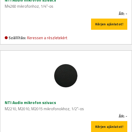
M4260 mikrofonhoz, 1/4"-os
ÁR:
-
Kérjen ajánlatot!
Szállítás:
Keressen a részletekért
NTI Audio mikrofon szivacs
M2210, M2010, M2015 mikrofonokhoz, 1/2"-os
ÁR:
-
Kérjen ajánlatot!