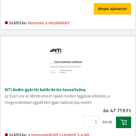
Kérjen ajánlatot!
Szállítás:
Keressen a részletekért
NTI Audio gyártói kalibrációs tanusítvány
az Exel Line és Minstrument család minden tagjának előzetes, a
megrendeléssel együtt kért gyári kalibrációja esetén
47 719 Ft
ÁR:
darab
Szállítás:
a megrendeléstől számított 3-4 hét