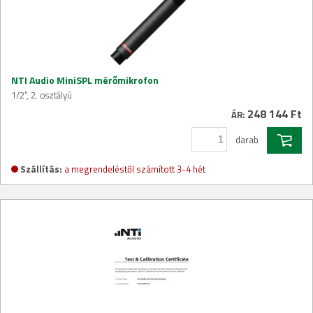
NTI Audio MiniSPL mérőmikrofon
1/2", 2. osztályú
248 144 Ft
ÁR:
darab
Szállítás:
a megrendeléstől számított 3-4 hét