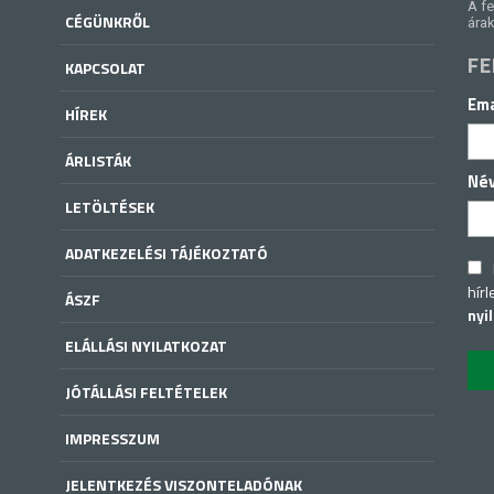
A fe
CÉGÜNKRŐL
árak
FE
KAPCSOLAT
Ema
HÍREK
ÁRLISTÁK
Né
LETÖLTÉSEK
ADATKEZELÉSI TÁJÉKOZTATÓ
hírl
ÁSZF
nyi
ELÁLLÁSI NYILATKOZAT
JÓTÁLLÁSI FELTÉTELEK
IMPRESSZUM
JELENTKEZÉS VISZONTELADÓNAK