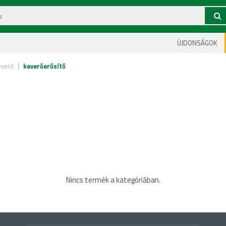
ÚJDONSÁGOK
everő
|
keverőerősítő
Nincs termék a kategóriában.