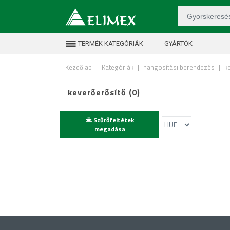
TERMÉK KATEGÓRIÁK
GYÁRTÓK
Kezdőlap
|
Kategóriák
|
hangosítási berendezés
|
k
keverőerősítő (0)
Szűrőfeltétek
megadása