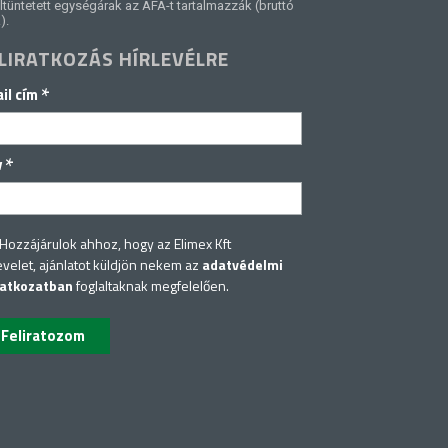
ltüntetett egységárak az ÁFA-t tartalmazzák (bruttó
).
LIRATKOZÁS HÍRLEVÉLRE
*
il cím
*
v
Hozzájárulok ahhoz, hogy az Elimex Kft
evelet, ajánlatot küldjön nekem az
adatvédelmi
latkozatban
foglaltaknak megfelelően.