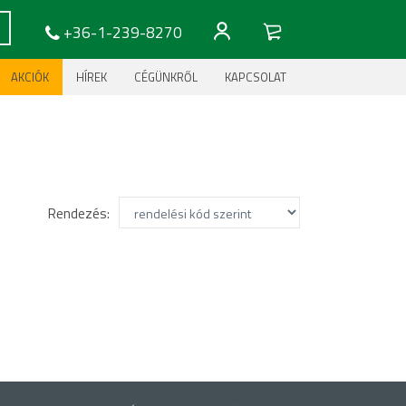
+36-1-239-8270
AKCIÓK
HÍREK
CÉGÜNKRŐL
KAPCSOLAT
Rendezés: