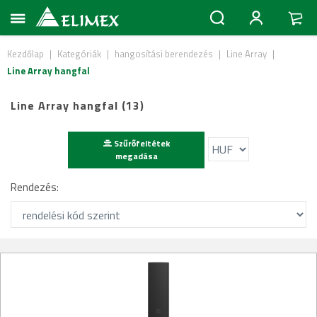
Kezdőlap
|
Kategóriák
|
hangosítási berendezés
|
Line Array
|
Line Array hangfal
Line Array hangfal (13)
Szűrőfeltétek
megadása
Rendezés: