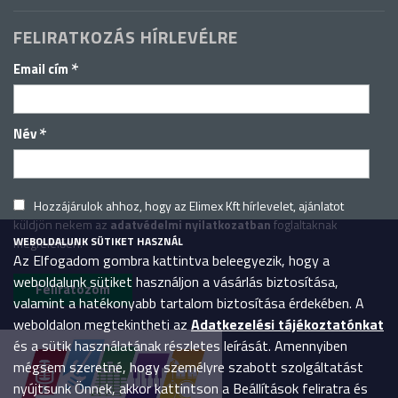
FELIRATKOZÁS HÍRLEVÉLRE
*
Email cím
*
Név
Hozzájárulok ahhoz, hogy az Elimex Kft hírlevelet, ajánlatot
küldjön nekem az
adatvédelmi nyilatkozatban
foglaltaknak
WEBOLDALUNK SÜTIKET HASZNÁL
megfelelően.
Az Elfogadom gombra kattintva beleegyezik, hogy a
weboldalunk sütiket használjon a vásárlás biztosítása,
valamint a hatékonyabb tartalom biztosítása érdekében. A
weboldalon megtekintheti az
Adatkezelési tájékoztatónkat
és a sütik használatának részletes leírását. Amennyiben
mégsem szeretné, hogy személyre szabott szolgáltatást
nyújtsunk Önnek, akkor kattintson a Beállítások feliratra és