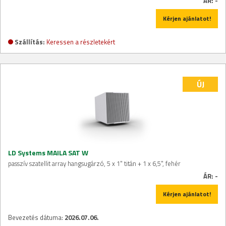
ÁR:
-
Kérjen ajánlatot!
Szállítás:
Keressen a részletekért
ÚJ
LD Systems MAILA SAT W
passzív szatellit array hangsugárzó, 5 x 1" titán + 1 x 6,5", fehér
ÁR:
-
Kérjen ajánlatot!
Bevezetés dátuma:
2026.07.06.