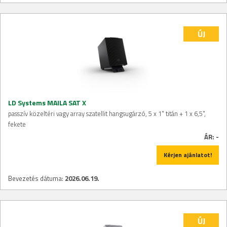
ÚJ
LD Systems MAILA SAT X
passzív közeltéri vagy array szatellit hangsugárzó, 5 x 1" titán + 1 x 6,5",
fekete
ÁR:
-
Kérjen ajánlatot!
Bevezetés dátuma:
2026.06.19.
ÚJ