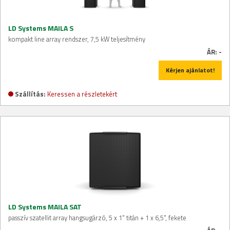
LD Systems MAILA S
kompakt line array rendszer, 7,5 kW teljesítmény
ÁR:
-
Kérjen ajánlatot!
Szállítás:
Keressen a részletekért
LD Systems MAILA SAT
passzív szatellit array hangsugárzó, 5 x 1" titán + 1 x 6,5", fekete