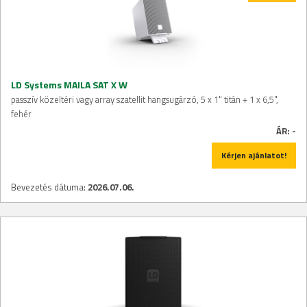
LD Systems MAILA SAT X W
passzív közeltéri vagy array szatellit hangsugárzó, 5 x 1" titán + 1 x 6,5",
fehér
ÁR:
-
Kérjen ajánlatot!
Bevezetés dátuma:
2026.07.06.