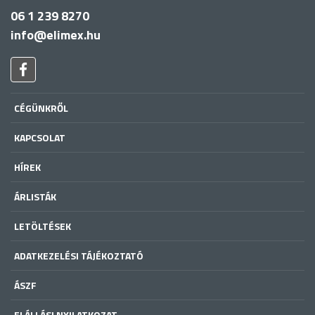
06 1 239 8270
info@elimex.hu
CÉGÜNKRŐL
KAPCSOLAT
HÍREK
ÁRLISTÁK
LETÖLTÉSEK
ADATKEZELÉSI TÁJÉKOZTATÓ
ÁSZF
ELÁLLÁSI NYILATKOZAT