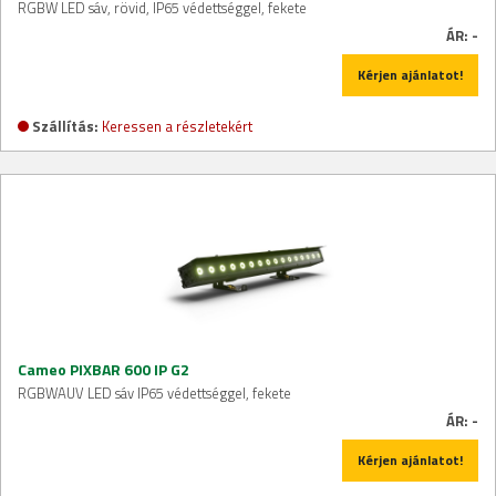
RGBW LED sáv, rövid, IP65 védettséggel, fekete
ÁR:
-
Kérjen ajánlatot!
Szállítás:
Keressen a részletekért
Cameo PIXBAR 600 IP G2
RGBWAUV LED sáv IP65 védettséggel, fekete
ÁR:
-
Kérjen ajánlatot!