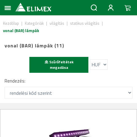
Kezdőlap
|
Kategóriák
|
világítás
|
statikus világítás
|
vonal (BAR) lámpák
vonal (BAR) lámpák (11)
Szűrőfeltétek
megadása
Rendezés: