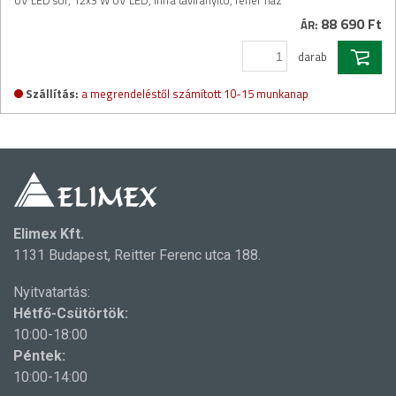
UV LED sor, 12x3 W UV LED, infra távirányító, fehér ház
88 690 Ft
ÁR:
darab
Szállítás:
a megrendeléstől számított 10-15 munkanap
Elimex Kft.
1131 Budapest, Reitter Ferenc utca 188.
Nyitvatartás:
Hétfő-Csütörtök:
10:00-18:00
Péntek:
10:00-14:00