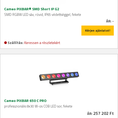
Cameo PIXBAR® SMD Short IP G2
SMD RGBW LED sáv, rövid, IP65 védettséggel, fekete
ÁR:
-
Kérjen ajánlatot!
Szállítás:
Keressen a részletekért
Cameo PIXBAR 650 C PRO
professzionális 8x30 W-os COB LED sor, fekete
257 202 Ft
ÁR: