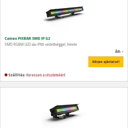
Cameo PIXBAR SMD IP G2
SMD RGBW LED sáv IP65 védettséggel, fekete
ÁR:
-
Kérjen ajánlatot!
Szállítás:
Keressen a részletekért