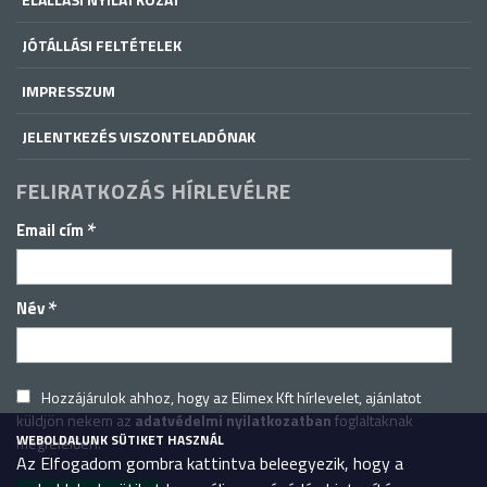
JÓTÁLLÁSI FELTÉTELEK
IMPRESSZUM
JELENTKEZÉS VISZONTELADÓNAK
FELIRATKOZÁS HÍRLEVÉLRE
*
Email cím
*
Név
Hozzájárulok ahhoz, hogy az Elimex Kft hírlevelet, ajánlatot
küldjön nekem az
adatvédelmi nyilatkozatban
foglaltaknak
WEBOLDALUNK SÜTIKET HASZNÁL
megfelelően.
Az Elfogadom gombra kattintva beleegyezik, hogy a