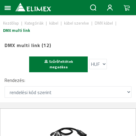
Kezdőlap
|
Kategóriák
|
kábel
|
kábel szerelve
|
DMX kábel
|
DMX multi link
DMX multi link (12)
Szűrőfeltétek
megadása
Rendezés: