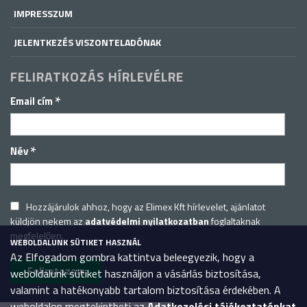
IMPRESSZUM
JELENTKEZÉS VISZONTELADÓNAK
FELIRATKOZÁS HÍRLEVÉLRE
*
Email cím
*
Név
Hozzájárulok ahhoz, hogy az Elimex Kft hírlevelet, ajánlatot
küldjön nekem az
adatvédelmi nyilatkozatban
foglaltaknak
megfelelően.
WEBOLDALUNK SÜTIKET HASZNÁL
Az Elfogadom gombra kattintva beleegyezik, hogy a
weboldalunk sütiket használjon a vásárlás biztosítása,
valamint a hatékonyabb tartalom biztosítása érdekében. A
weboldalon megtekintheti az
Adatkezelési tájékoztatónkat