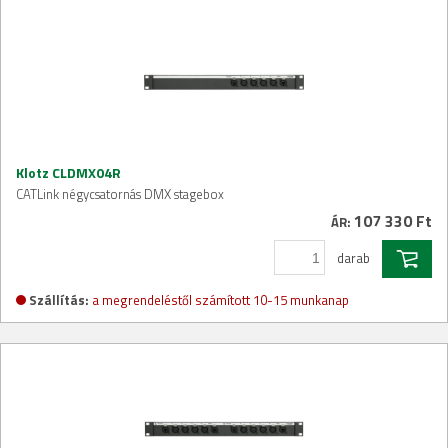
Klotz CLDMX04R
CATLink négycsatornás DMX stagebox
107 330 Ft
ÁR:
darab
Szállítás:
a megrendeléstől számított 10-15 munkanap