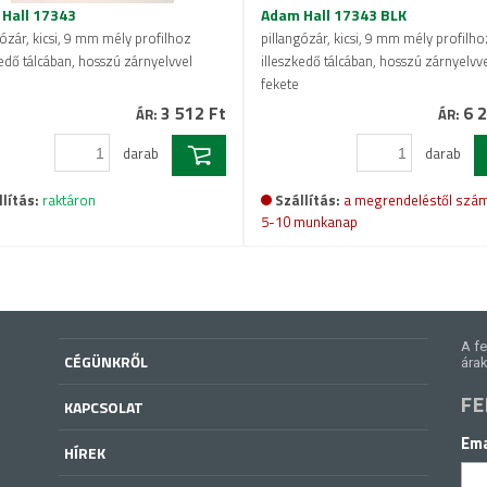
Hall 17343
Adam Hall 17343 BLK
gózár, kicsi, 9 mm mély profilhoz
pillangózár, kicsi, 9 mm mély profilho
kedő tálcában, hosszú zárnyelvvel
illeszkedő tálcában, hosszú zárnyelvve
fekete
3 512 Ft
6 2
ÁR:
ÁR:
darab
darab
lítás:
raktáron
Szállítás:
a megrendeléstől szám
5-10 munkanap
A fe
CÉGÜNKRŐL
árak
FE
KAPCSOLAT
Ema
HÍREK