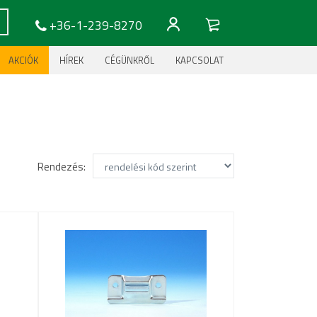
+36-1-239-8270
AKCIÓK
HÍREK
CÉGÜNKRŐL
KAPCSOLAT
Rendezés: