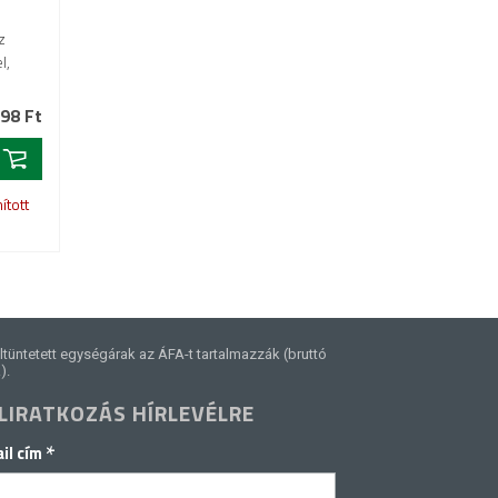
z
l,
98 Ft
ított
ltüntetett egységárak az ÁFA-t tartalmazzák (bruttó
).
LIRATKOZÁS HÍRLEVÉLRE
*
il cím