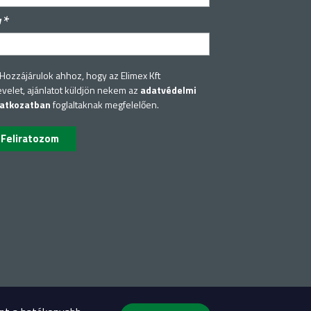
*
v
Hozzájárulok ahhoz, hogy az Elimex Kft
evelet, ajánlatot küldjön nekem az
adatvédelmi
latkozatban
foglaltaknak megfelelően.