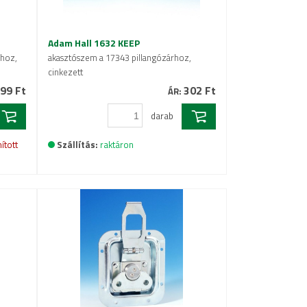
Adam Hall 1632 KEEP
rhoz,
akasztószem a 17343 pillangózárhoz,
cinkezett
99 Ft
302 Ft
ÁR:
darab
ított
Szállítás:
raktáron