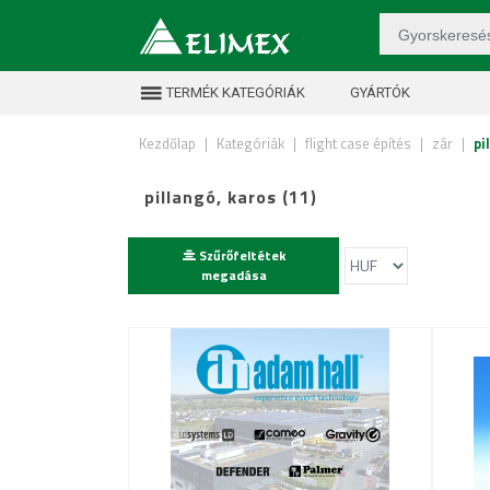
TERMÉK KATEGÓRIÁK
GYÁRTÓK
Kezdőlap
|
Kategóriák
|
flight case építés
|
zár
|
pi
pillangó, karos (11)
Szűrőfeltétek
megadása