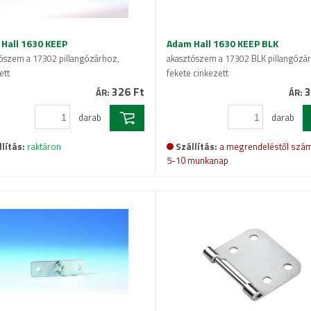
Hall 1630 KEEP
Adam Hall 1630 KEEP BLK
ószem a 17302 pillangózárhoz,
akasztószem a 17302 BLK pillangózá
ett
fekete cinkezett
326 Ft
3
ÁR:
ÁR:
darab
darab
lítás:
raktáron
Szállítás:
a megrendeléstől szám
5-10 munkanap