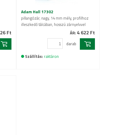
Adam Hall 17302
pillangózár, nagy, 14 mm mély, profilhoz
illeszkedő tálcában, hosszú zárnyelvvel
26 Ft
4 622 Ft
ÁR:
darab
Szállítás:
raktáron