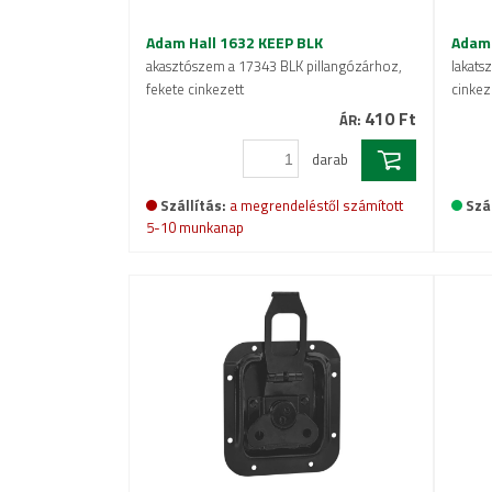
Adam Hall 1632 KEEP BLK
Adam 
akasztószem a 17343 BLK pillangózárhoz,
lakats
fekete cinkezett
cinkez
410 Ft
ÁR:
darab
Szállítás:
a megrendeléstől számított
Szál
5-10 munkanap