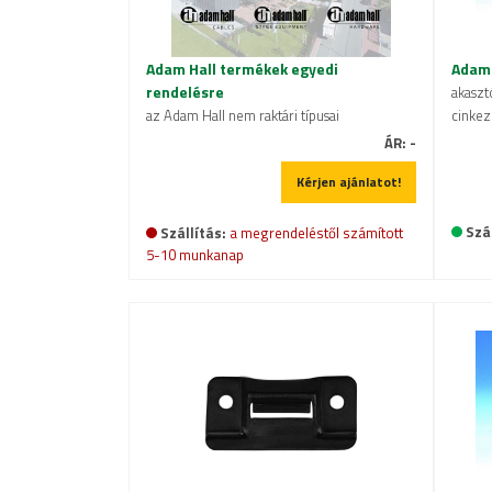
Adam Hall termékek egyedi
Adam 
rendelésre
akaszt
az Adam Hall nem raktári típusai
cinkez
ÁR:
-
Kérjen ajánlatot!
Szál
Szállítás:
a megrendeléstől számított
5-10 munkanap