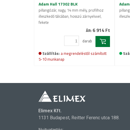
Adam Hall 17302 BLK
Adam 
pillangózár, nagy, 14 mm mély, profilhoz
pillan
illeszkedő tálcában, hosszú zárnyelvvel,
illesz
fekete
6 914 Ft
ÁR:
darab
Szállítás:
a megrendeléstől számított
Szál
5-10 munkanap
Elimex Kft.
1131 Budapest, Reitter Ferenc utca 188.
Nyitvatartás: