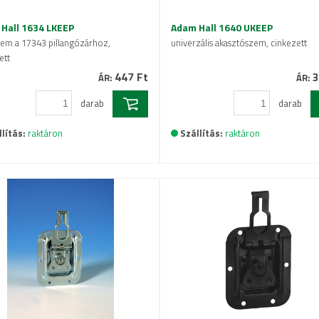
Hall 1634 LKEEP
Adam Hall 1640 UKEEP
zem a 17343 pillangózárhoz,
univerzális akasztószem, cinkezett
ett
447 Ft
3
ÁR:
ÁR:
darab
darab
lítás:
raktáron
Szállítás:
raktáron