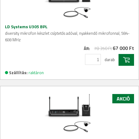
LD Systems U305 BPL
diversity mikrofon készlet csíptetős adóval, nyakkendő mikrofonnal, 584-
608 MHz
67 000 Ft
78 350 Ft
ÁR:
darab
Szállítás:
raktáron
AKCIÓ