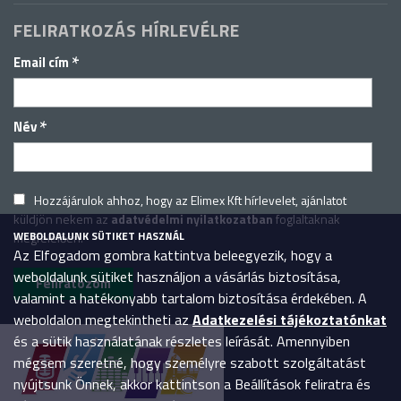
FELIRATKOZÁS HÍRLEVÉLRE
*
Email cím
*
Név
Hozzájárulok ahhoz, hogy az Elimex Kft hírlevelet, ajánlatot
küldjön nekem az
adatvédelmi nyilatkozatban
foglaltaknak
WEBOLDALUNK SÜTIKET HASZNÁL
megfelelően.
Az Elfogadom gombra kattintva beleegyezik, hogy a
weboldalunk sütiket használjon a vásárlás biztosítása,
valamint a hatékonyabb tartalom biztosítása érdekében. A
weboldalon megtekintheti az
Adatkezelési tájékoztatónkat
és a sütik használatának részletes leírását. Amennyiben
mégsem szeretné, hogy személyre szabott szolgáltatást
nyújtsunk Önnek, akkor kattintson a Beállítások feliratra és