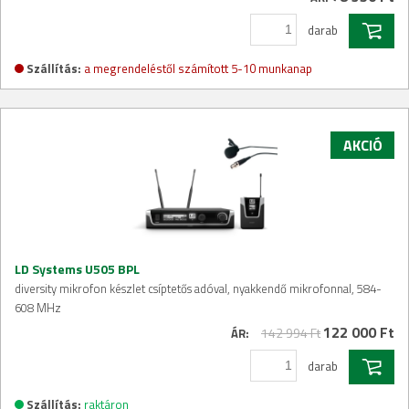
darab
Szállítás:
a megrendeléstől számított 5-10 munkanap
AKCIÓ
LD Systems U505 BPL
diversity mikrofon készlet csíptetős adóval, nyakkendő mikrofonnal, 584-
608 MHz
122 000 Ft
142 994 Ft
ÁR:
darab
Szállítás:
raktáron