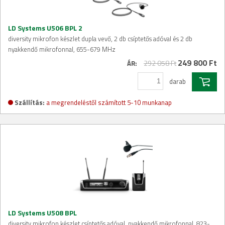
LD Systems U506 BPL 2
diversity mikrofon készlet dupla vevő, 2 db csíptetős adóval és 2 db
nyakkendő mikrofonnal, 655-679 MHz
249 800 Ft
292 058 Ft
ÁR:
darab
Szállítás:
a megrendeléstől számított 5-10 munkanap
LD Systems U508 BPL
diversity mikrofon készlet csíptetős adóval, nyakkendő mikrofonnal, 823-