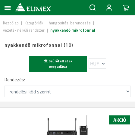
Kezdőlap
|
Kategóriák
|
hangosítási berendezés
|
vezeték nélküli rendszer
|
nyakkendő mikrofonnal
nyakkendő mikrofonnal (10)
Szűrőfeltétek
megadása
Rendezés:
AKCIÓ