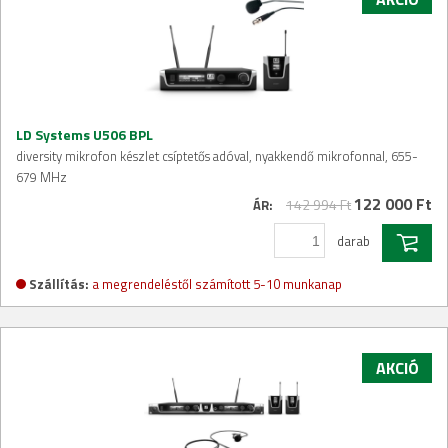
LD Systems U506 BPL
diversity mikrofon készlet csíptetős adóval, nyakkendő mikrofonnal, 655-
679 MHz
122 000 Ft
142 994 Ft
ÁR:
darab
Szállítás:
a megrendeléstől számított 5-10 munkanap
AKCIÓ