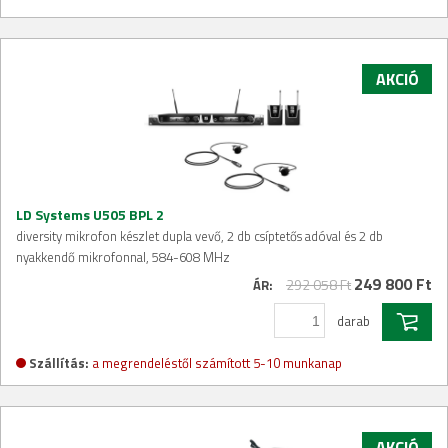
AKCIÓ
LD Systems U505 BPL 2
diversity mikrofon készlet dupla vevő, 2 db csíptetős adóval és 2 db
nyakkendő mikrofonnal, 584-608 MHz
249 800 Ft
292 058 Ft
ÁR:
darab
Szállítás:
a megrendeléstől számított 5-10 munkanap
AKCIÓ