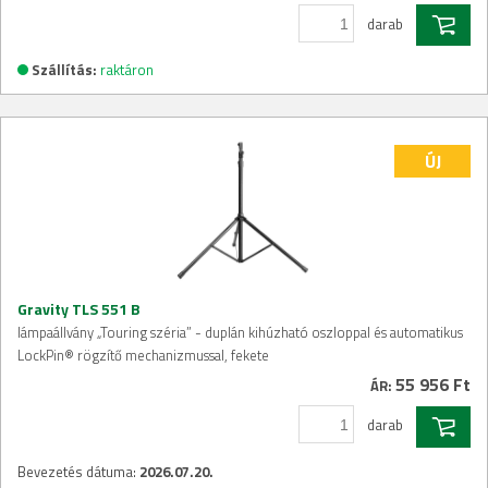
darab
Szállítás:
raktáron
ÚJ
Gravity TLS 551 B
lámpaállvány „Touring széria” - duplán kihúzható oszloppal és automatikus
LockPin® rögzítő mechanizmussal, fekete
55 956 Ft
ÁR:
darab
Bevezetés dátuma:
2026.07.20.