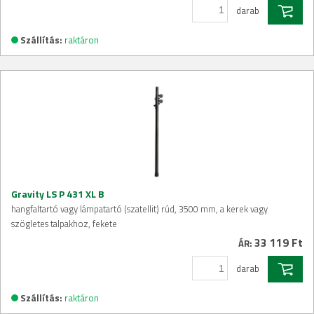
darab
Szállítás:
raktáron
Gravity LS P 431 XL B
hangfaltartó vagy lámpatartó (szatellit) rúd, 3500 mm, a kerek vagy
szögletes talpakhoz, fekete
33 119 Ft
ÁR:
darab
Szállítás:
raktáron