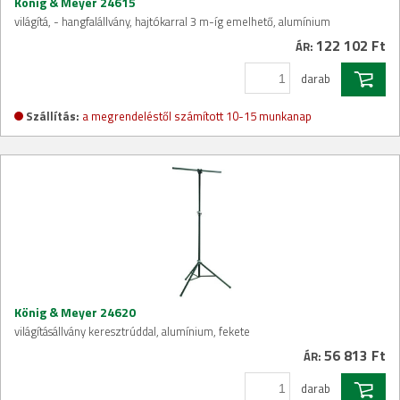
König & Meyer 24615
világítá, - hangfalállvány, hajtókarral 3 m-íg emelhető, alumínium
122 102 Ft
ÁR:
darab
Szállítás:
a megrendeléstől számított 10-15 munkanap
König & Meyer 24620
világításállvány keresztrúddal, alumínium, fekete
56 813 Ft
ÁR:
darab