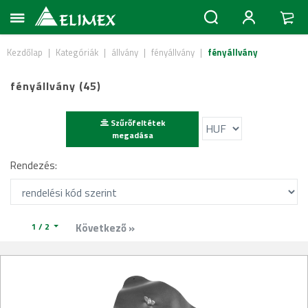
Kezdőlap
|
Kategóriák
|
állvány
|
fényállvány
|
fényállvány
fényállvány (45)
Szűrőfeltétek
megadása
Rendezés:
1 / 2
Következő »