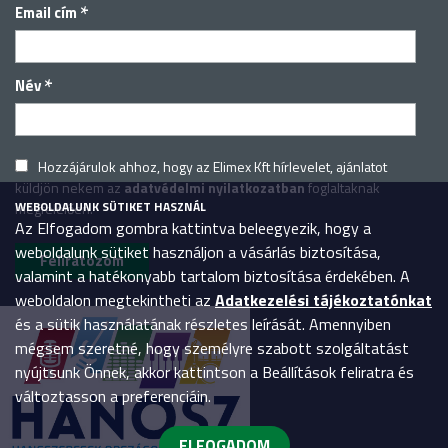
*
Email cím
*
Név
Hozzájárulok ahhoz, hogy az Elimex Kft hírlevelet, ajánlatot
küldjön nekem az
adatvédelmi nyilatkozatban
foglaltaknak
WEBOLDALUNK SÜTIKET HASZNÁL
megfelelően.
Az Elfogadom gombra kattintva beleegyezik, hogy a
weboldalunk sütiket használjon a vásárlás biztosítása,
valamint a hatékonyabb tartalom biztosítása érdekében. A
weboldalon megtekintheti az
Adatkezelési tájékoztatónkat
és a sütik használatának részletes leírását. Amennyiben
mégsem szeretné, hogy személyre szabott szolgáltatást
nyújtsunk Önnek, akkor kattintson a Beállítások feliratra és
változtasson a preferenciáin.
ELFOGADOM