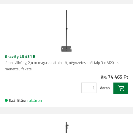
Gravity LS 431 B
lámpa állvány, 2,4 m magasra kitolható, négyzetes acél talp 3 x M20-as
menettel, fekete
74 465 Ft
ÁR:
darab
Szállítás:
raktáron