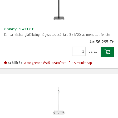
Gravity LS 431 C B
lámpa- és hangfalállvány, négyzetes acél talp 3 x M20-as menettel, fekete
56 295 Ft
ÁR:
darab
Szállítás:
a megrendeléstől számított 10-15 munkanap