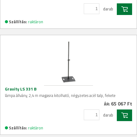
darab
Szállítás:
raktáron
Gravity LS 331 B
lámpa állvány, 2,4 m magasra kitolható, négyzetes acél talp, fekete
65 067 Ft
ÁR:
darab
Szállítás:
raktáron