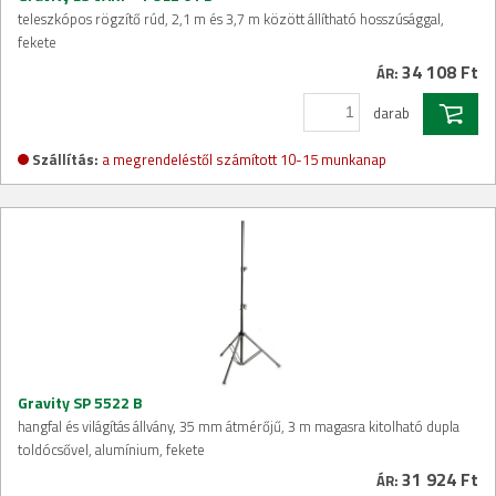
teleszkópos rögzítő rúd, 2,1 m és 3,7 m között állítható hosszúsággal,
fekete
34 108 Ft
ÁR:
darab
Szállítás:
a megrendeléstől számított 10-15 munkanap
Gravity SP 5522 B
hangfal és világítás állvány, 35 mm átmérőjű, 3 m magasra kitolható dupla
toldócsővel, alumínium, fekete
31 924 Ft
ÁR: