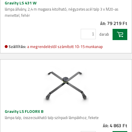
Gravity LS 431 W
lámpa állvány, 2,4 m magasra kitolható, négyzetes acél talp 3 x M20-as
menettel, fehér
79 219 Ft
ÁR:
darab
Szállítás:
a megrendeléstől számított 10-15 munkanap
Gravity LS FLOORX B
lámpa talp, összecsukható talp színpadi lámpákhoz, fekete
4 863 Ft
ÁR: