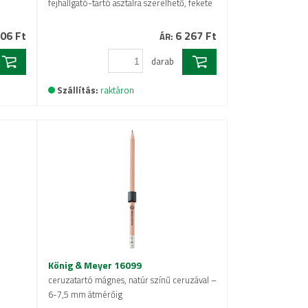
fejhallgató-tartó asztalra szerelhető, fekete
06 Ft
6 267 Ft
ÁR:
darab
Szállítás:
raktáron
König & Meyer 16099
ceruzatartó mágnes, natúr színű ceruzával –
6-7,5 mm átmérőig