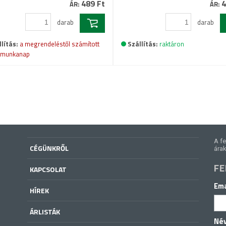
489 Ft
4
ÁR:
ÁR:
darab
darab
lítás:
a megrendeléstől számított
Szállítás:
raktáron
 munkanap
A fe
CÉGÜNKRŐL
árak
FE
KAPCSOLAT
Ema
HÍREK
ÁRLISTÁK
Né