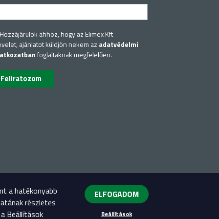
Hozzájárulok ahhoz, hogy az Elimex Kft
evelet, ajánlatot küldjön nekem az
adatvédelmi
latkozatban
foglaltaknak megfelelően.
int a hatékonyabb
ELFOGADOM
latának részletes
a Beállítások
Beállítások