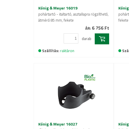
König & Meyer 16019
König
pohártartó - italtartó, asztallapra rögzíthető,
pohárta
átmérő 85 mm, fekete
fekete
6 756 Ft
ÁR:
darab
Szállítás:
raktáron
Szál
König & Meyer 16027
König