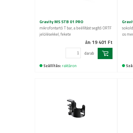
Gravity MS STB 01 PRO
Gravi
mikrofontartó T bar, a beéllítást segítő ORTF
sokold
jelölésekkel, fekete
os men
19 401 Ft
ÁR:
darab
Szállítás:
raktáron
Szál