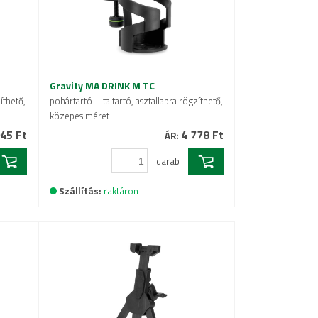
Gravity MA DRINK M TC
íthető,
pohártartó - italtartó, asztallapra rögzíthető,
közepes méret
45 Ft
4 778 Ft
ÁR:
darab
Szállítás:
raktáron