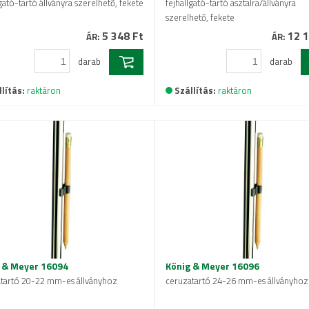
gató-tartó állványra szerelhető, fekete
fejhallgató-tartó asztalra/állványra
szerelhető, fekete
5 348 Ft
12 1
ÁR:
ÁR:
darab
darab
lítás:
raktáron
Szállítás:
raktáron
 & Meyer 16094
König & Meyer 16096
tartó 20-22 mm-es állványhoz
ceruzatartó 24-26 mm-es állványhoz