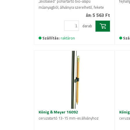
„Biobased” pohártartó bio-alapú
fejhall
műanyagból, állványra szerelhető, fekete
5 563 Ft
ÁR:
darab
Szállítás:
raktáron
Szál
König & Meyer 16092
König
ceruzatartó 13-15 mm-es állványhoz
ceruza