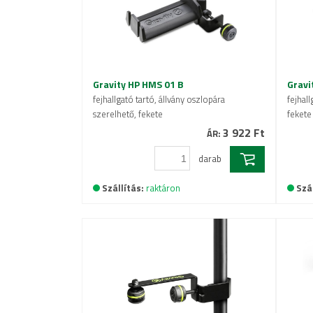
Gravity HP HMS 01 B
Gravi
fejhallgató tartó, állvány oszlopára
fejhall
szerelhető, fekete
fekete
3 922 Ft
ÁR:
darab
Szállítás:
raktáron
Szál