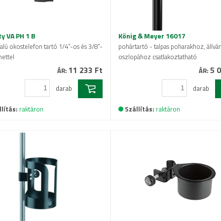
ty VA PH 1 B
König & Meyer 16017
alú okostelefon tartó 1/4”-os és 3/8”-
pohártartó - talpas poharakhoz, állvá
ettel
oszlopához csatlakoztatható
11 233 Ft
5 0
ÁR:
ÁR:
darab
darab
lítás:
raktáron
Szállítás:
raktáron