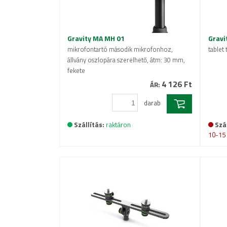
Gravity MA MH 01
Gravi
mikrofontartó második mikrofonhoz,
tablet 
állvány oszlopára szerelhető, átm: 30 mm,
fekete
4 126 Ft
ÁR:
darab
Szállítás:
raktáron
Szál
10-15