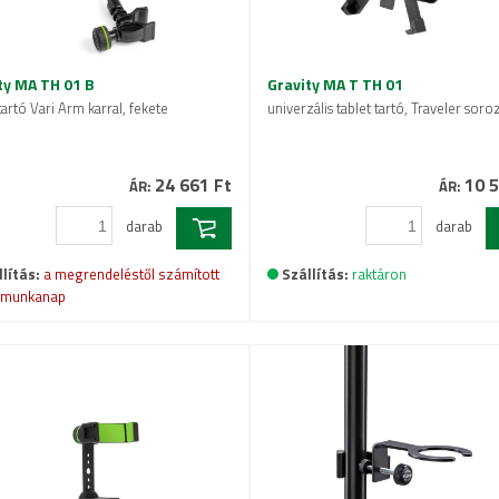
ty MA TH 01 B
Gravity MA T TH 01
tartó Vari Arm karral, fekete
univerzális tablet tartó, Traveler soro
24 661 Ft
10 5
ÁR:
ÁR:
darab
darab
lítás:
a megrendeléstől számított
Szállítás:
raktáron
 munkanap