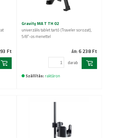
Gravity MA T TH 02
zat
univerzális tablet tartó (Traveler sorozat),
5/8"-os menettel
93 Ft
6 238 Ft
ÁR:
darab
Szállítás:
raktáron