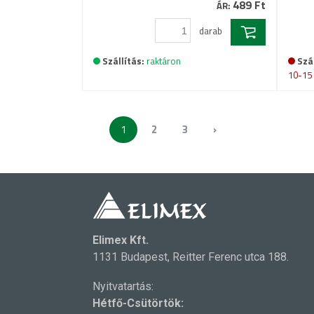
489 Ft
ÁR:
darab
Szállítás:
raktáron
Szál
10-15
1
2
3
›
Elimex Kft.
1131 Budapest, Reitter Ferenc utca 188.
Nyitvatartás:
Hétfő-Csütörtök: