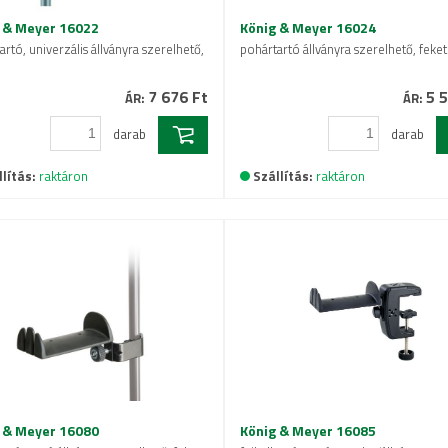
 & Meyer 16022
König & Meyer 16024
rtó, univerzális állványra szerelhető,
pohártartó állványra szerelhető, feke
7 676 Ft
5 5
ÁR:
ÁR:
darab
darab
lítás:
raktáron
Szállítás:
raktáron
 & Meyer 16080
König & Meyer 16085