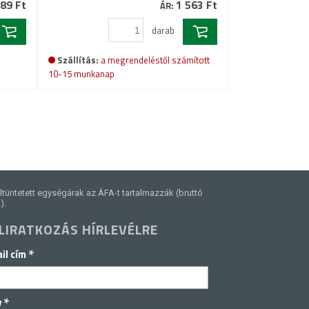
89 Ft
1 563 Ft
ÁR:
darab
Szállítás:
a megrendeléstől számított
10-15 munkanap
ltüntetett egységárak az ÁFA-t tartalmazzák (bruttó
).
LIRATKOZÁS HÍRLEVÉLRE
*
il cím
*
v