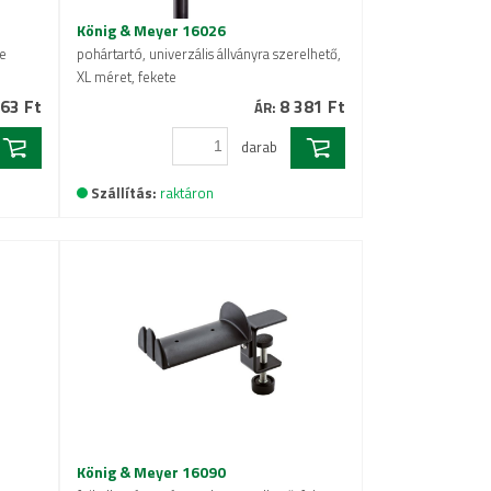
König & Meyer 16026
te
pohártartó, univerzális állványra szerelhető,
XL méret, fekete
63 Ft
8 381 Ft
ÁR:
darab
Szállítás:
raktáron
König & Meyer 16090