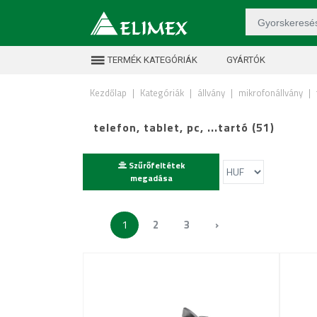
TERMÉK KATEGÓRIÁK
GYÁRTÓK
Kezdőlap
|
Kategóriák
|
állvány
|
mikrofonállvány
|
telefon, tablet, pc, ...tartó (51)
Szűrőfeltétek
megadása
1
2
3
›