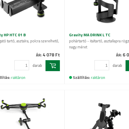
ty HP HTC 01 B
Gravity MA DRINK L TC
gató tartó, asztalra, polcra szerelhető,
pohártartó - italtartó, asztallapra rögz
nagy méret
4 078 Ft
6 0
ÁR:
ÁR:
darab
darab
lítás:
raktáron
Szállítás:
raktáron