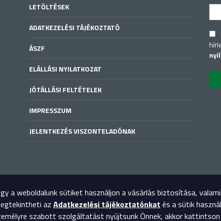
LETÖLTÉSEK
ADATKEZELÉSI TÁJÉKOZTATÓ
hírl
ÁSZF
nyi
ELÁLLÁSI NYILATKOZAT
JÓTÁLLÁSI FELTÉTELEK
IMPRESSZUM
JELENTKEZÉS VISZONTELADÓNAK
y a weboldalunk sütiket használjon a vásárlás biztosítása, valam
megtekintheti az
Adatkezelési tájékoztatónkat
és a sütik haszná
mélyre szabott szolgáltatást nyújtsunk Önnek, akkor kattintson 