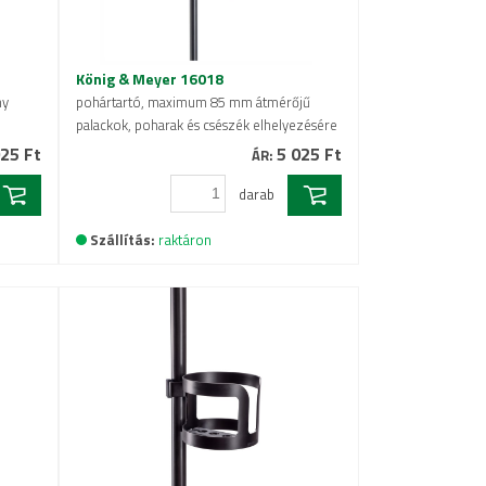
König & Meyer 16018
ny
pohártartó, maximum 85 mm átmérőjű
palackok, poharak és csészék elhelyezésére
25 Ft
5 025 Ft
ÁR:
darab
Szállítás:
raktáron