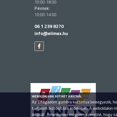
10:00-18:00
Péntek:
10:00-14:00
06 1 239 8270
info@elimex.hu
WEBOLDALUNK SÜTIKET HASZNÁL
Az Elfogadom gombra kattintva beleegyezik, hog
tartalom biztosítása érdekében. A weboldalon 
leírását. Amennyiben mégsem szeretné, hogy sze