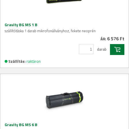
Gravity BG MS 1 B
szállítótáska 1 darab mikrofonállványhoz, fekete neoprén
6 576 Ft
ÁR:
darab
Szállítás:
raktáron
Gravity BG MS 6 B