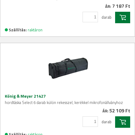
7 187 Ft
ÁR:
darab
Szállítás:
raktáron
König & Meyer 21427
hordtáska Select 6 darab külön rekesszel, kerékkel mikrofonállványhoz
52 109 Ft
ÁR:
darab
Szállítás:
raktáron