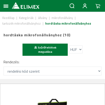
Kezdőlap
|
Kategóriák
|
állvány
|
mikrofonállvány
|
tartozék mikrofonállványhoz
|
hordtáska mikrofonállványhoz
hordtáska mikrofonállványhoz (10)
Szűrőfeltétek
megadása
Rendezés: