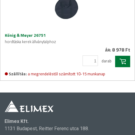
König & Meyer 26751
hordtáska kerek állványtalphoz
8 978 Ft
ÁR:
darab
Szállítás:
a megrendeléstől számított 10-15 munkanap
Elimex Kft.
1131 Budapest, Reitter Ferenc utca 188.