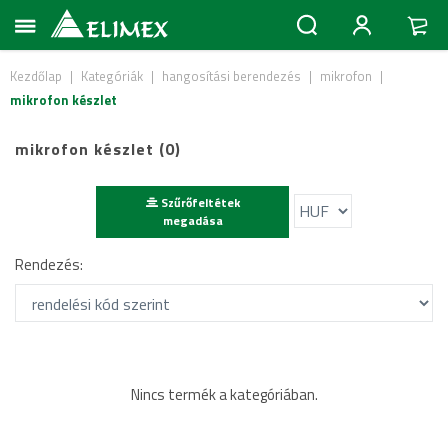
Kezdőlap
|
Kategóriák
|
hangosítási berendezés
|
mikrofon
|
mikrofon készlet
mikrofon készlet (0)
Szűrőfeltétek
megadása
Rendezés:
Nincs termék a kategóriában.