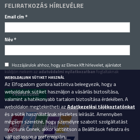
FELIRATKOZÁS HÍRLEVÉLRE
*
Email cím
*
Név
Hozzájárulok ahhoz, hogy az Elimex Kft hírlevelet, ajánlatot
küldjön nekem az
adatvédelmi nyilatkozatban
foglaltaknak
WEBOLDALUNK SÜTIKET HASZNÁL
megfelelően.
Az Elfogadom gombra kattintva beleegyezik, hogy a
weboldalunk sütiket használjon a vásárlás biztosítása,
valamint a hatékonyabb tartalom biztosítása érdekében. A
weboldalon megtekintheti az
Adatkezelési tájékoztatónkat
és a sütik használatának részletes leírását. Amennyiben
mégsem szeretné, hogy személyre szabott szolgáltatást
nyújtsunk Önnek, akkor kattintson a Beállítások feliratra és
változtasson a preferenciáin.