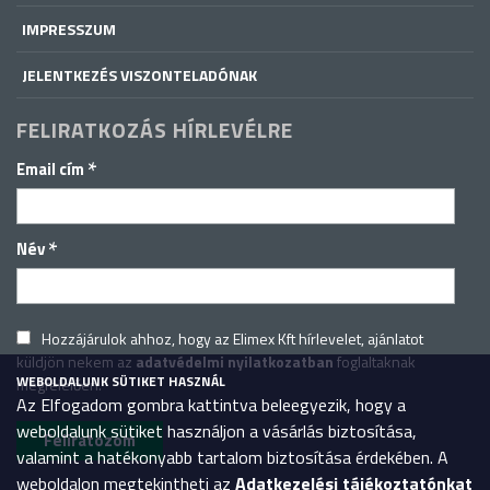
IMPRESSZUM
JELENTKEZÉS VISZONTELADÓNAK
FELIRATKOZÁS HÍRLEVÉLRE
*
Email cím
*
Név
Hozzájárulok ahhoz, hogy az Elimex Kft hírlevelet, ajánlatot
küldjön nekem az
adatvédelmi nyilatkozatban
foglaltaknak
WEBOLDALUNK SÜTIKET HASZNÁL
megfelelően.
Az Elfogadom gombra kattintva beleegyezik, hogy a
weboldalunk sütiket használjon a vásárlás biztosítása,
valamint a hatékonyabb tartalom biztosítása érdekében. A
weboldalon megtekintheti az
Adatkezelési tájékoztatónkat