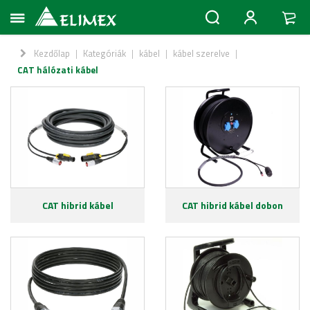
Kezdőlap
|
Kategóriák
|
kábel
|
kábel szerelve
|
CAT hálózati kábel
CAT hibrid kábel
CAT hibrid kábel dobon