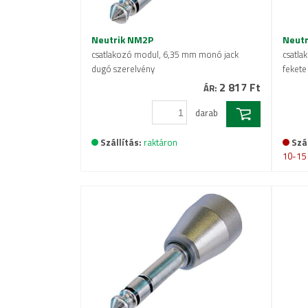
Neutrik NM2P
Neut
csatlakozó modul, 6,35 mm monó jack
csatla
dugó szerelvény
fekete
2 817 Ft
ÁR:
darab
Szállítás:
raktáron
Szál
10-15