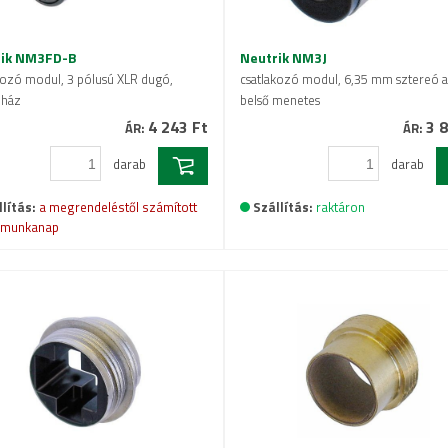
rik NM3FD-B
Neutrik NM3J
kozó modul, 3 pólusú XLR dugó,
csatlakozó modul, 6,35 mm sztereó al
 ház
belső menetes
4 243 Ft
3 8
ÁR:
ÁR:
darab
darab
lítás:
a megrendeléstől számított
Szállítás:
raktáron
 munkanap