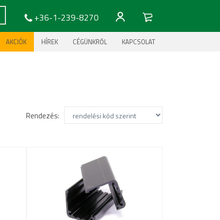
+36-1-239-8270
AKCIÓK
HÍREK
CÉGÜNKRŐL
KAPCSOLAT
Rendezés: