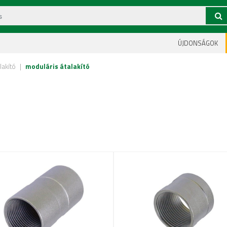
ÚJDONSÁGOK
lakító
|
moduláris átalakító