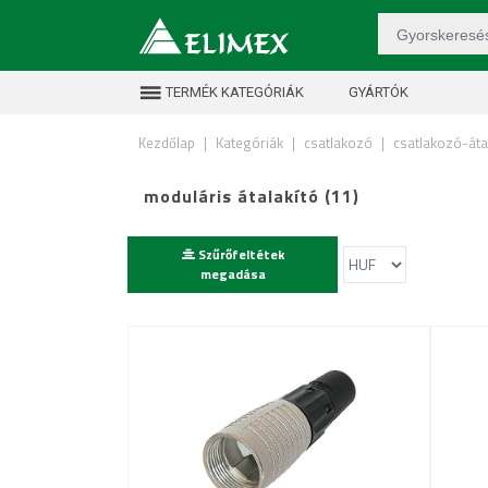
TERMÉK KATEGÓRIÁK
GYÁRTÓK
Kezdőlap
|
Kategóriák
|
csatlakozó
|
csatlakozó-áta
moduláris átalakító (11)
Szűrőfeltétek
megadása