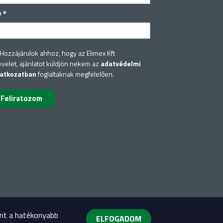
*
v
Hozzájárulok ahhoz, hogy az Elimex Kft
evelet, ajánlatot küldjön nekem az
adatvédelmi
latkozatban
foglaltaknak megfelelően.
int a hatékonyabb
ELFOGADOM