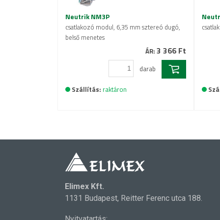
Neutrik NM3P
Neutr
csatlakozó modul, 6,35 mm sztereó dugó,
csatla
belső menetes
3 366 Ft
ÁR:
darab
Szállítás:
raktáron
Szál
Elimex Kft.
1131 Budapest, Reitter Ferenc utca 188.
Nyitvatartás: