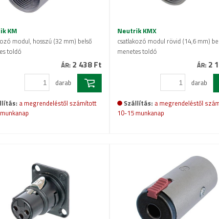
ik KM
Neutrik KMX
kozó modul, hosszú (32 mm) belső
csatlakozó modul rövid (14,6 mm) be
s toldó
menetes toldó
2 438 Ft
2 1
ÁR:
ÁR:
darab
darab
lítás:
a megrendeléstől számított
Szállítás:
a megrendeléstől szám
 munkanap
10-15 munkanap