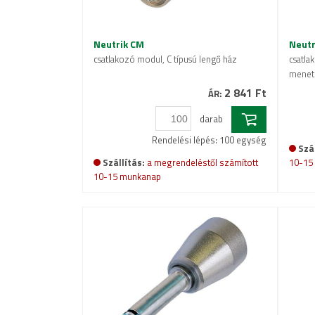
Neutrik CM
Neutr
csatlakozó modul, C típusú lengő ház
csatla
menete
2 841 Ft
ÁR:
darab
Rendelési lépés: 100 egység
Szál
Szállítás:
a megrendeléstől számított
10-15
10-15 munkanap