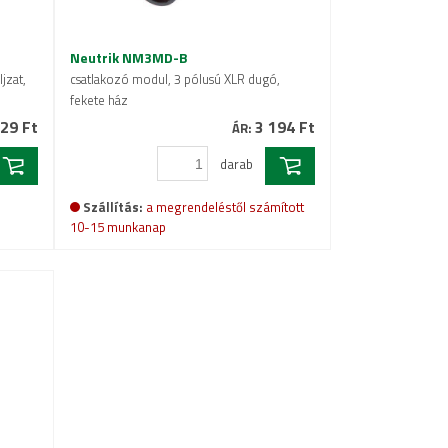
Neutrik NM3MD-B
jzat,
csatlakozó modul, 3 pólusú XLR dugó,
fekete ház
29 Ft
3 194 Ft
ÁR:
darab
Szállítás:
a megrendeléstől számított
10-15 munkanap