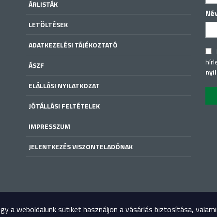
ÁRLISTÁK
Né
LETÖLTÉSEK
ADATKEZELÉSI TÁJÉKOZTATÓ
hírl
ÁSZF
nyi
ELÁLLÁSI NYILATKOZAT
JÓTÁLLÁSI FELTÉTELEK
IMPRESSZUM
JELENTKEZÉS VISZONTELADÓNAK
y a weboldalunk sütiket használjon a vásárlás biztosítása, valam