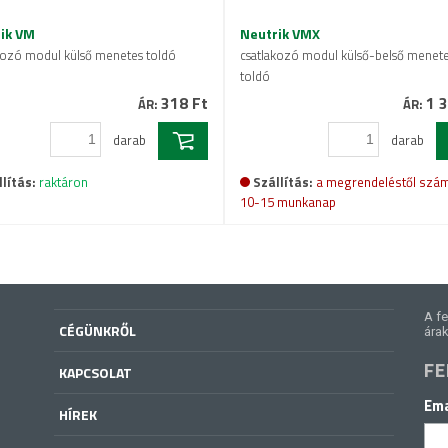
ik VM
Neutrik VMX
kozó modul külső menetes toldó
csatlakozó modul külső-belső menet
toldó
318 Ft
1 3
ÁR:
ÁR:
darab
darab
lítás:
raktáron
Szállítás:
a megrendeléstől szám
10-15 munkanap
A fe
CÉGÜNKRŐL
árak
FE
KAPCSOLAT
Ema
HÍREK