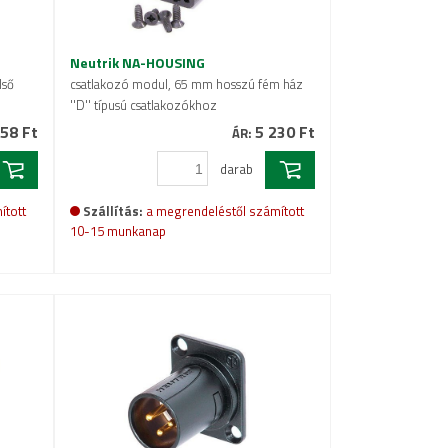
Neutrik NA-HOUSING
lső
csatlakozó modul, 65 mm hosszú fém ház
''D'' típusú csatlakozókhoz
58 Ft
5 230 Ft
ÁR:
darab
ított
Szállítás:
a megrendeléstől számított
10-15 munkanap