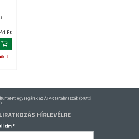
es
41 Ft
ított
ltüntetett egységárak az ÁFA-t tartalmazzák (bruttó
).
LIRATKOZÁS HÍRLEVÉLRE
*
il cím