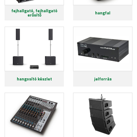
fejhallgató, fejhallgató
hangfal
erősítő
hangosító készlet
jelforrás