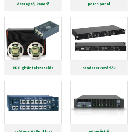
összegző, keverő
patch panel
PRO gitár felszerelés
rendszervezérlők
szétosztó (Splitter)
végerősítő