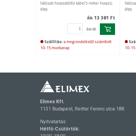
hálózati hosszabbító kábel 5 méter hosszú,
hálóza
IP65
IP65
13 381 Ft
ÁR:
darab
Szállítás:
a megrendeléstől számított
Szál
10-15 munkanap
10-15
Elimex Kft.
1131 Budapest, Reitter Ferenc utca 188.
Nyitvatartás:
Hétfő-Csütörtök: