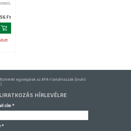
hosszú,
56 Ft
ított
ltüntetett egységárak az ÁFA-t tartalmazzák (bruttó
).
LIRATKOZÁS HÍRLEVÉLRE
*
il cím
*
v