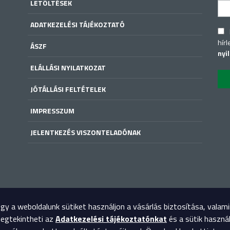
LETÖLTÉSEK
ADATKEZELÉSI TÁJÉKOZTATÓ
hírl
ÁSZF
nyi
ELÁLLÁSI NYILATKOZAT
JÓTÁLLÁSI FELTÉTELEK
IMPRESSZUM
JELENTKEZÉS VISZONTELADÓNAK
y a weboldalunk sütiket használjon a vásárlás biztosítása, valam
megtekintheti az
Adatkezelési tájékoztatónkat
és a sütik haszná