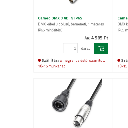
Cameo DMX 3 AD IN IP65
Cameo
DMX kábel 3 pólusú, bemeneti, 1 méteres,
DMX ká
IP65 minősítésű
IP65 m
4 585 Ft
ÁR:
darab
Szállítás:
a megrendeléstől számított
Szál
10-15 munkanap
10-15