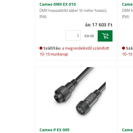
Cameo DMX EX 010
Came
DMX hosszabbító kábel 10 méter hosszú,
DMX ho
IP65
IP65
17 603 Ft
ÁR:
darab
Szállítás:
a megrendeléstől számított
Szál
10-15 munkanap
10-15
Cameo P EX 005
Cameo