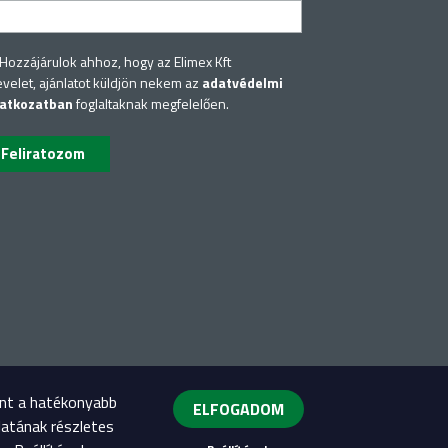
Hozzájárulok ahhoz, hogy az Elimex Kft
evelet, ajánlatot küldjön nekem az
adatvédelmi
latkozatban
foglaltaknak megfelelően.
int a hatékonyabb
ELFOGADOM
latának részletes