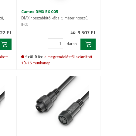
Cameo DMX EX 005
zú,
DMX hosszabbító kábel 5 méter hosszú,
IP65
22 Ft
9 507 Ft
ÁR:
darab
ított
Szállítás:
a megrendeléstől számított
10-15 munkanap