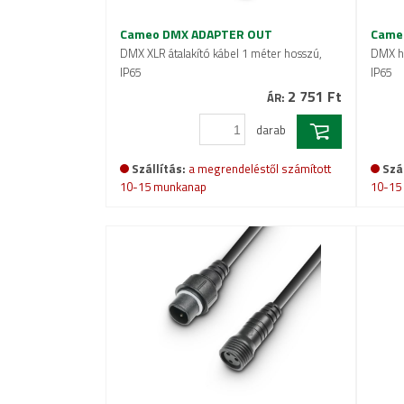
Cameo DMX ADAPTER OUT
Came
DMX XLR átalakító kábel 1 méter hosszú,
DMX ho
IP65
IP65
2 751 Ft
ÁR:
darab
Szállítás:
a megrendeléstől számított
Szál
10-15 munkanap
10-15