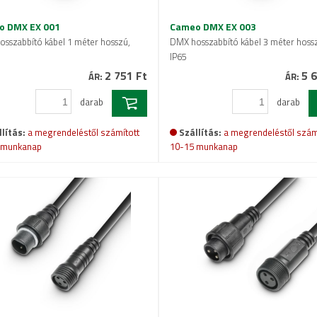
o DMX EX 001
Cameo DMX EX 003
sszabbító kábel 1 méter hosszú,
DMX hosszabbító kábel 3 méter hoss
IP65
2 751 Ft
5 6
ÁR:
ÁR:
darab
darab
lítás:
a megrendeléstől számított
Szállítás:
a megrendeléstől szám
 munkanap
10-15 munkanap