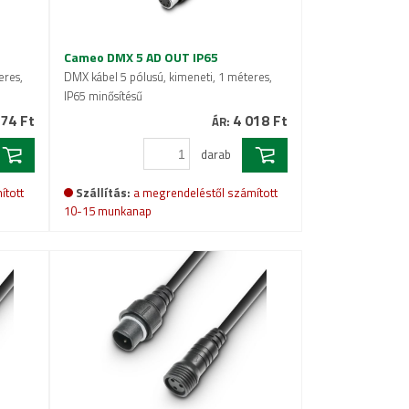
Cameo DMX 5 AD OUT IP65
eres,
DMX kábel 5 pólusú, kimeneti, 1 méteres,
IP65 minősítésű
74 Ft
4 018 Ft
ÁR:
darab
ított
Szállítás:
a megrendeléstől számított
10-15 munkanap