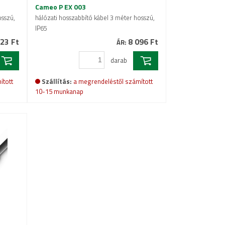
Cameo P EX 003
osszú,
hálózati hosszabbító kábel 3 méter hosszú,
IP65
23 Ft
8 096 Ft
ÁR:
darab
ított
Szállítás:
a megrendeléstől számított
10-15 munkanap