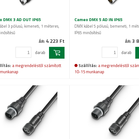
 DMX 3 AD OUT IP65
Cameo DMX 5 AD IN IP65
bel 3 pólusú, kimeneti, 1 méteres,
DMX kábel 5 pólusú, bemeneti, 1 mét
inősítésű
IP65 minősítésű
4 223 Ft
3 8
ÁR:
ÁR:
darab
darab
lítás:
a megrendeléstől számított
Szállítás:
a megrendeléstől szám
 munkanap
10-15 munkanap