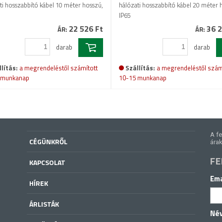
ti hosszabbító kábel 10 méter hosszú,
hálózati hosszabbító kábel 20 méter 
IP65
22 526 Ft
36 2
ÁR:
ÁR:
darab
darab
lítás:
a megrendeléstől számított
Szállítás:
a megrendeléstől szám
 munkanap
10-15 munkanap
A fe
CÉGÜNKRŐL
árak
FE
KAPCSOLAT
Ema
HÍREK
ÁRLISTÁK
Né