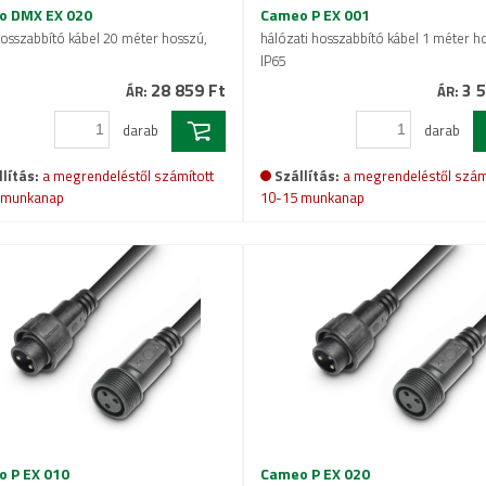
o DMX EX 020
Cameo P EX 001
sszabbító kábel 20 méter hosszú,
hálózati hosszabbító kábel 1 méter h
IP65
28 859 Ft
3 5
ÁR:
ÁR:
darab
darab
lítás:
a megrendeléstől számított
Szállítás:
a megrendeléstől szám
 munkanap
10-15 munkanap
 P EX 010
Cameo P EX 020